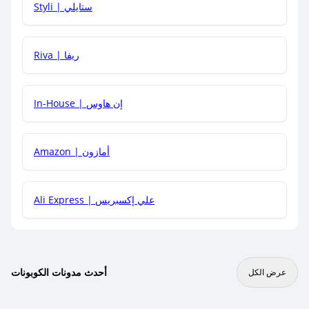
Styli | ستايلي
هل يمكنني جمع كود خصم مع العروض الأخرى؟
Riva | ريفا
In-House | إن هاوس
Amazon | أمازون
Ali Express | علي إكسبريس
أحدث مدونات الكوبونات
عرض الكل