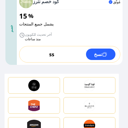
كود خصم نترز
مُوثَّق
15
%
يشمل جميع المنتجات
خصم
آخر تحديث للكوبون
منذ ساعات
ss
نسخ