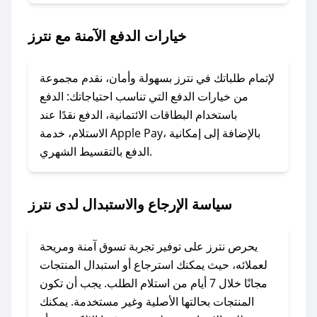
### ماذا أفعل إذا لم يعمل كود الخصم؟
خيارات الدفع الآمنة مع نترز
لا تقلق! يمكنك التواصل مع فريق دعم صحصح عبر
الرسائل الخاصة على تويتر أو البريد الإلكتروني،
وسنقوم بحل المشكلة في أسرع وقت ممكن.
لإتمام طلباتك في نترز بسهولة وأمان، نقدم مجموعة
من خيارات الدفع التي تناسب احتياجاتك: الدفع
### ماذا أفعل إذا لم أجد كود خصم لمتجري
باستخدام البطاقات الائتمانية، الدفع نقدًا عند
المفضل؟
الاستلام، خدمة Apple Pay، بالإضافة إلى إمكانية
الدفع بالتقسيط الشهري.
في حال عدم توفر كوبونات لمتجرك المفضل، يمكنك
مراسلتنا مباشرة وسنعمل على توفير الكوبونات في
أسرع وقت ممكن.
سياسة الإرجاع والاستبدال لدى نترز
### كيف تحصل على كوبونات خصم حصرية من
نترز؟
يحرص نترز على توفير تجربة تسوق آمنة ومريحة
للحصول على كوبونات وخصومات حصرية، قم بما
لعملائه، حيث يمكنك استرجاع أو استبدال المنتجات
يلي:
مجانًا خلال 7 أيام من استلام الطلب. يجب أن تكون
- اضغط على أيقونة متابعة لمتجر نترز في تطبيق
المنتجات بحالتها الأصلية وغير مستخدمة. يمكنك