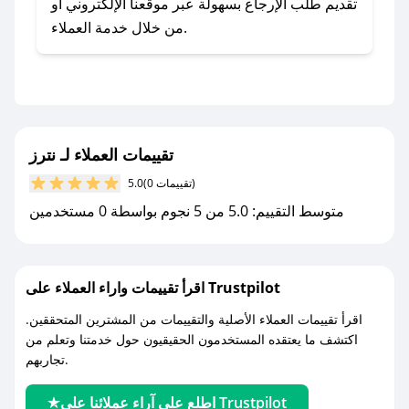
صحصح.
تقديم طلب الإرجاع بسهولة عبر موقعنا الإلكتروني أو
- تابع حسابنا الرسمي على تويتر وقم بتفعيل زر
من خلال خدمة العملاء.
التنبيهات.
- قم بتفعيل إشعارات تطبيق صحصح ليصلك كل
جديد.
مع صحصح، تسوق بذكاء ووفّر على كل مشترياتك مع
تقييمات العملاء لـ نترز
كوبونات خصم حصرية من نترز!
(0 تقييمات)
5.0
متوسط التقييم: 5.0 من 5 نجوم بواسطة 0 مستخدمين
اقرأ تقييمات واراء العملاء على Trustpilot
اقرأ تقييمات العملاء الأصلية والتقييمات من المشترين المتحققين.
اكتشف ما يعتقده المستخدمون الحقيقيون حول خدمتنا وتعلم من
تجاربهم.
اطلع على آراء عملائنا على Trustpilot