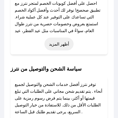
احصل على أفضل كوبونات الخصم لمتجر نترز مع
تطبيق صحصح! نوفر لك أحدث وأفضل أكواد الخصم
التي تساعدك على التوفير عند كل عملية شراء.
استمتع بعروض وخصومات حصرية من نترز طوال
العام، سواءً في المناسبات مثل عيد الفطر، عيد
الأضحى، الجمعة البيضاء (شهر نوفمبر)، رمضان،
أظهر المزيد
اليوم الوطني، يوم التأسيس، أو حتى عروض خاصة
أخرى.
### كيف تحصل على كود خصم من نترز؟
سياسة الشحن والتوصيل من نترز
باستخدام تطبيق صحصح، يمكنك العثور بسهولة على
كود خصم نترز. وفي حال عدم توفر الكوبون، تواصل
توفر نترز أفضل خدمات الشحن والتوصيل لجميع
معنا عبر تويتر أو البريد الإلكتروني لإضافته بسرعة.
أنحاء . يتم تقديم شحن مجاني على الطلبات التي تبلغ
قيمتها أو أكثر، بينما يتم فرض رسوم رمزية على
### كيفية استخدام كود خصم نترز؟
الطلبات الأقل من ذلك. للاستفادة من خيار التوصيل
1. انسخ كود الخصم من تطبيق صحصح.
السريع، يرجى تقديم طلبك قبل الساعة .
2. الصقه في خانة الدفع عند التسوق من نترز.