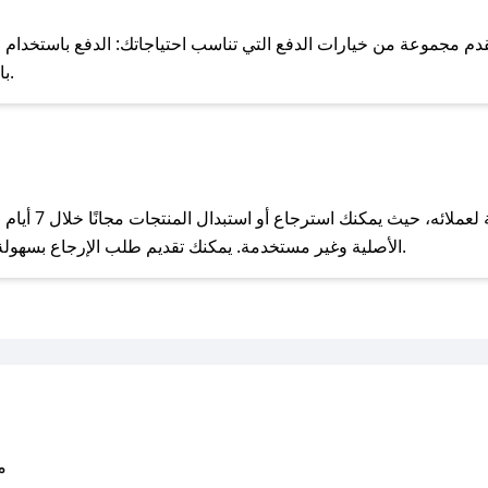
للحص
م مجموعة من خيارات الدفع التي تناسب احتياجاتك: الدفع باستخدام البطاقات
Pay، بالإضافة إلى إمكانية الدفع بالتقسيط الشهري.
مع صحصح، تسوق بذكاء ووفّر على كل مشترياتك مع كوبونات خصم حصرية من نيودا!
يحرص نيودا على 
الأصلية وغير مستخدمة. يمكنك تقديم طلب الإرجاع بسهولة عبر موقعنا الإلكتروني أو من خلال خدمة العملاء.
متو