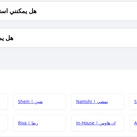
هل يمكنني است
هل يم
Namshi | نمشي
Shein | شين
كيف أحصل على
In-House | إن هاوس
Riva | ريفا