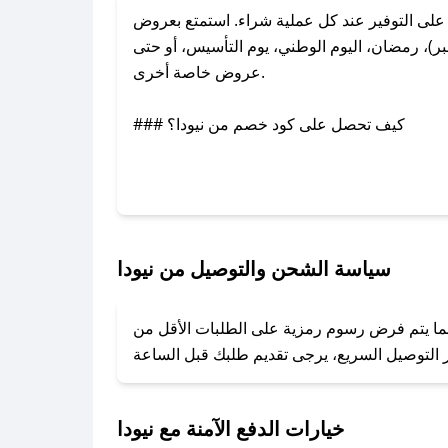
لى التوفير عند كل عملية شراء. استمتع بعروض
ر)، رمضان، اليوم الوطني، يوم التأسيس، أو حتى
عروض خاصة أخرى.
### كيف تحصل على كود خصم من نيودا؟
عبر تويتر أو البريد الإلكتروني لإضافته بسرعة.
### كيفية استخدام كود خصم نيودا؟
1. انسخ كود الخصم من تطبيق صحصح.
2. الصقه في خانة الدفع عند التسوق من نيودا.
سياسة الشحن والتوصيل من نيودا
### ماذا أفعل إذا لم يعمل كود الخصم؟
بينما يتم فرض رسوم رمزية على الطلبات الأقل من
تروني، وسنقوم بحل المشكلة في أسرع وقت ممكن.
### ماذا أفعل إذا لم أجد كود خصم لمتجري المفضل؟
نعمل على توفير الكوبونات في أسرع وقت ممكن.
خيارات الدفع الآمنة مع نيودا