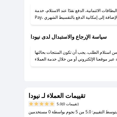
### كيف تحصل على كوبونات خصم حصرية من نيودا؟
ول على كوبونات وخصومات حصرية، قم بما يلي:
 الائتمانية، الدفع نقدًا عند الاستلام، خدمة Apple
- اضغط على أيقونة متابعة لمتجر نيودا في تطبيق صحصح.
- تابع حسابنا الرسمي على تويتر وقم بتفعيل زر التنبيهات.
- قم بتفعيل إشعارات تطبيق صحصح ليصلك كل جديد.
سياسة الإرجاع والاستبدال لدى نيودا
توفير تجربة تسوق آمنة ومريحة لعملائه، حيث يمكنك استرجاع أو استبدال المنتجات مجانًا خلال 7 أيام من استلام الطلب. يجب أن تكون المنتجات بحالتها
تقييمات العملاء لـ نيودا
(0 تقييمات)
5.0
سط التقييم: 5.0 من 5 نجوم بواسطة 0 مستخدمين