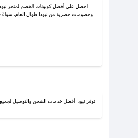
احصل على أفضل كوبونات الخصم لمتجر نيودا
وخصومات حصرية من نيودا طوال العام، سواءً في
باستخدام تطبيق صحصح، يمكنك العثور
توفر نيودا أفضل خدمات الشحن والتوصيل لجميع أن
لا تقلق! يمكنك التواص
في 