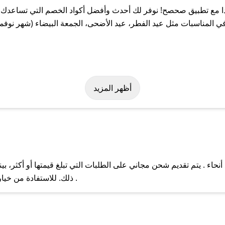
 مع تطبيق صحصح! نوفر لك أحدث وأفضل أكواد الخصم التي تساعدك ع
 المناسبات مثل عيد الفطر، عيد الأضحى، الجمعة البيضاء (شهر نوفمب
 بسهولة على كود خصم نيودا. وفي حال عدم توفر الكوبون، تواصل معنا 
أظهر المزيد
حاء . يتم تقديم شحن مجاني على الطلبات التي تبلغ قيمتها أو أكثر، 
ل مع فريق دعم صحصح عبر الرسائل الخاصة على تويتر أو البريد الإلك
ذلك. للاستفادة من خيار التوصيل السريع، يرجى تقديم طلبك قبل الساعة .
حال عدم توفر كوبونات لمتجرك المفضل، يمكنك مراسلتنا مباشرة وس