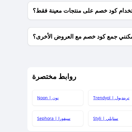
خدام كود خصم على منتجات معينة فقط؟
كنني جمع كود خصم مع العروض الأخرى؟
ما معنى كود خصم ؟
روابط مختصرة
كيف يمكنك استخدام كود الخصم؟
Trendyol | ترينديول
Noon | نون
 أحدث أكواد الخصم والعروض للمتاجر؟
Styli | ستايلي
Sephora | سيفورا