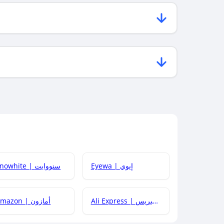
Eyewa | إيوي
Snowhite | سنووايت
Ali Express | علي إكسبريس
Amazon | أمازون