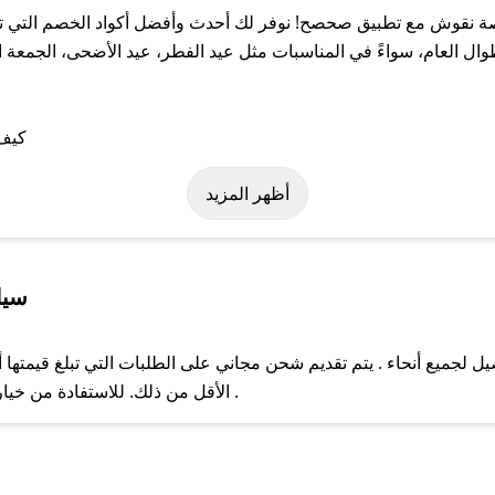
نقوش مع تطبيق صحصح! نوفر لك أحدث وأفضل أكواد الخصم التي تسا
ام، سواءً في المناسبات مثل عيد الفطر، عيد الأضحى، الجمعة البي
على كود خصم محمصة نقوش. وفي حال عدم توفر الكوبون، تواصل معنا عب
أظهر المزيد
سيا
ميع أنحاء . يتم تقديم شحن مجاني على الطلبات التي تبلغ قيمتها أو
ل مع فريق دعم صحصح عبر الرسائل الخاصة على تويتر أو البريد الإلك
الأقل من ذلك. للاستفادة من خيار التوصيل السريع، يرجى تقديم طلبك قبل الساعة .
حال عدم توفر كوبونات لمتجرك المفضل، يمكنك مراسلتنا مباشرة وس