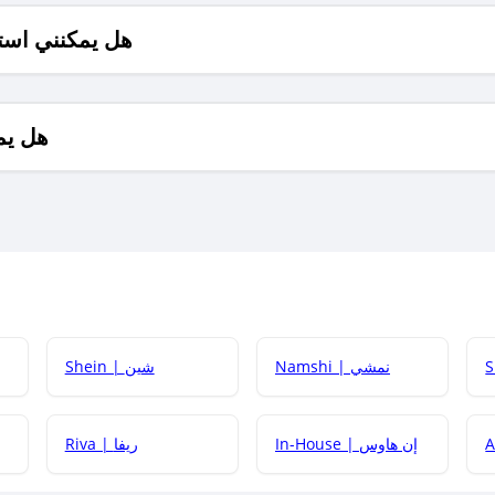
هل يمكنني است
هل يم
Namshi | نمشي
Shein | شين
كيف أحصل على
In-House | إن هاوس
Riva | ريفا