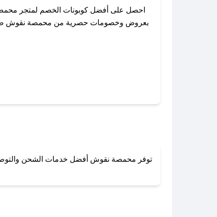
احصل على أفضل كوبونات الخصم لمتجر محمصة 
بعروض وخصومات حصرية من محمصة نقوش طوال الع
باستخدام تطبيق صحصح، يمكنك العثور بسهولة 
توفر محمصة نقوش أفضل خدمات الشحن والتوصيل لج
لا تقلق! يمكنك التواص
في 