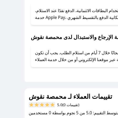
### كيف تحصل على كوبونات خصم حصرية من محمصة نقوش؟
ول على كوبونات وخصومات حصرية، قم بما يلي:
البطاقات الائتمانية، الدفع نقدًا عند الاستلام،
- اضغط على أيقونة متابعة لمتجر محمصة نقوش في تطبيق صحصح.
- تابع حسابنا الرسمي على تويتر وقم بتفعيل زر التنبيهات.
- قم بتفعيل إشعارات تطبيق صحصح ليصلك كل جديد.
 الإرجاع والاستبدال لدى محمصة نقوش
يحرص محمصة نقوش على توفير تجربة تسوق آمنة ومريحة لعملائه، حيث يمكنك استرجاع أو استبدال المنتجات مجانًا خلال 7 أيام من استلام الطلب. يجب أن تكون
تقييمات العملاء لـ محمصة نقوش
(0 تقييمات)
5.0
سط التقييم: 5.0 من 5 نجوم بواسطة 0 مستخدمين