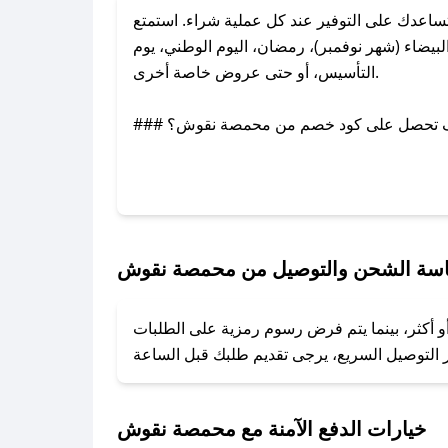
عدك على التوفير عند كل عملية شراء. استمتع
ضاء (شهر نوفمبر)، رمضان، اليوم الوطني، يوم
التأسيس، أو حتى عروض خاصة أخرى.
### كيف تحصل على كود خصم من محمصة نقوش؟
ر تويتر أو البريد الإلكتروني لإضافته بسرعة.
### كيفية استخدام كود خصم محمصة نقوش؟
1. انسخ كود الخصم من تطبيق صحصح.
2. الصقه في خانة الدفع عند التسوق من محمصة نقوش.
سة الشحن والتوصيل من محمصة نقوش
### ماذا أفعل إذا لم يعمل كود الخصم؟
 أكثر، بينما يتم فرض رسوم رمزية على الطلبات
تروني، وسنقوم بحل المشكلة في أسرع وقت ممكن.
### ماذا أفعل إذا لم أجد كود خصم لمتجري المفضل؟
نعمل على توفير الكوبونات في أسرع وقت ممكن.
خيارات الدفع الآمنة مع محمصة نقوش