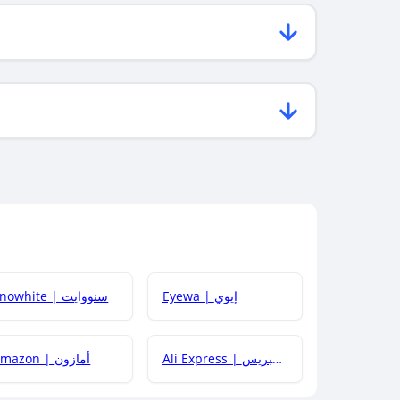
Eyewa | إيوي
Snowhite | سنووايت
Ali Express | علي إكسبريس
Amazon | أمازون