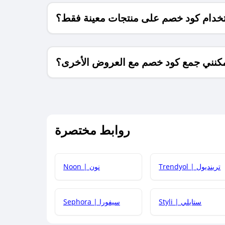
خدام كود خصم على منتجات معينة فقط؟
كنني جمع كود خصم مع العروض الأخرى؟
ما معنى كود خصم ؟
روابط مختصرة
كيف يمكنك استخدام كود الخصم؟
Trendyol | ترينديول
Noon | نون
 أحدث أكواد الخصم والعروض للمتاجر؟
Styli | ستايلي
Sephora | سيفورا