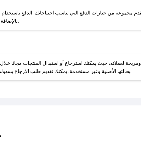
للحص
م مجموعة من خيارات الدفع التي تناسب احتياجاتك: الدفع باستخدام البطا
Apple Pay، بالإضافة إلى إمكانية الدفع بالتقسيط الشهري.
مع صحصح، تسوق بذكاء ووفّر على كل مشترياتك مع كوبونات خصم حصرية من نورسين!
بحالتها الأصلية وغير مستخدمة. يمكنك تقديم طلب الإرجاع بسهولة عبر موقعنا الإلكتروني أو من خلال خدمة العملاء.
متو