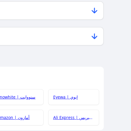
Eyewa | إيوي
Snowhite | سنووايت
Ali Express | علي إكسبريس
Amazon | أمازون