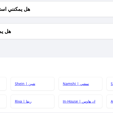
هل يمكنني است
هل يم
Namshi | نمشي
Shein | شين
كيف أحصل على
In-House | إن هاوس
Riva | ريفا