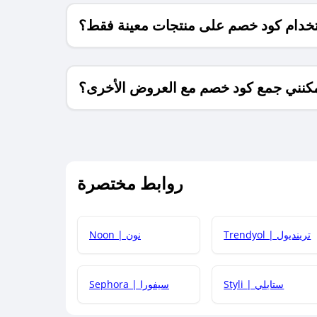
خدام كود خصم على منتجات معينة فقط؟
كنني جمع كود خصم مع العروض الأخرى؟
ما معنى كود خصم ؟
روابط مختصرة
كيف يمكنك استخدام كود الخصم؟
Trendyol | ترينديول
Noon | نون
 أحدث أكواد الخصم والعروض للمتاجر؟
Styli | ستايلي
Sephora | سيفورا