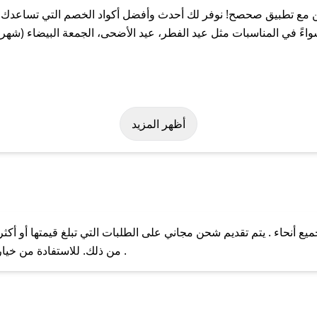
مع تطبيق صحصح! نوفر لك أحدث وأفضل أكواد الخصم التي تساعدك عل
 في المناسبات مثل عيد الفطر، عيد الأضحى، الجمعة البيضاء (شهر نو
سهولة على كود خصم نورسين. وفي حال عدم توفر الكوبون، تواصل معنا ع
أظهر المزيد
أنحاء . يتم تقديم شحن مجاني على الطلبات التي تبلغ قيمتها أو أكثر
ل مع فريق دعم صحصح عبر الرسائل الخاصة على تويتر أو البريد الإلك
من ذلك. للاستفادة من خيار التوصيل السريع، يرجى تقديم طلبك قبل الساعة .
حال عدم توفر كوبونات لمتجرك المفضل، يمكنك مراسلتنا مباشرة وس