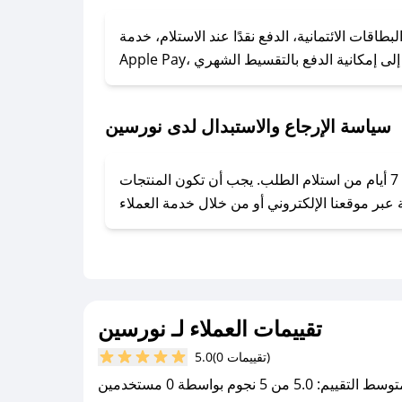
### كيف تحصل على كوبونات خصم حصرية من نورسين؟
ول على كوبونات وخصومات حصرية، قم بما يلي:
قات الائتمانية، الدفع نقدًا عند الاستلام، خدمة
- اضغط على أيقونة متابعة لمتجر نورسين في تطبيق صحصح.
- تابع حسابنا الرسمي على تويتر وقم بتفعيل زر التنبيهات.
- قم بتفعيل إشعارات تطبيق صحصح ليصلك كل جديد.
سياسة الإرجاع والاستبدال لدى نورسين
يحرص نورسين على توفير تجربة تسوق آمنة ومريحة لعملائه، حيث يمكنك استرجاع أو استبدال المنتجات مجانًا خلال 7 أيام من استلام الطلب. يجب أن تكون المنتجات
تقييمات العملاء لـ نورسين
(0 تقييمات)
5.0
سط التقييم: 5.0 من 5 نجوم بواسطة 0 مستخدمين