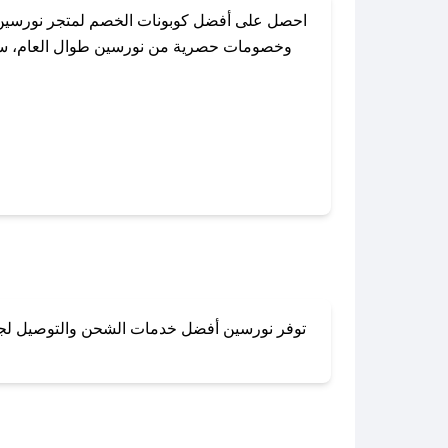
احصل على أفضل كوبونات الخصم لمتجر نورسين 
وخصومات حصرية من نورسين طوال العام، سواءً
باستخدام تطبيق صحصح، يمكنك العثور ب
توفر نورسين أفضل خدمات الشحن والتوصيل لجميع 
لا تقلق! يمكنك التواص
في 