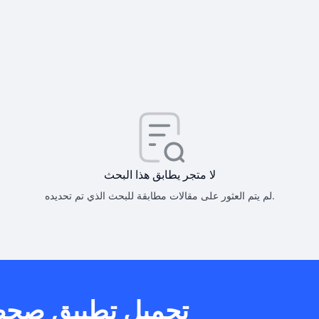
كيف أحصل على
كيف يم
لا متجر يطابق هذا البحث
لم يتم العثور على مقالات مطابقة للبحث الذي تم تحديده.
هل يمكنني است
تحميل تطبيق صح