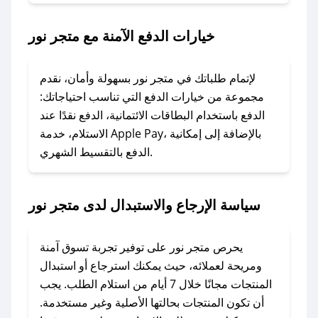
2. الصقه في خانة الدفع عند التسوق من متجر نور.
خيارات الدفع الآمنة مع متجر نور
### ماذا أفعل إذا لم يعمل كود الخصم؟
لا تقلق! يمكنك التواصل مع فريق دعم صحصح عبر
الرسائل الخاصة على تويتر أو البريد الإلكتروني،
لإتمام طلباتك في متجر نور بسهولة وأمان، نقدم
وسنقوم بحل المشكلة في أسرع وقت ممكن.
مجموعة من خيارات الدفع التي تناسب احتياجاتك:
الدفع باستخدام البطاقات الائتمانية، الدفع نقدًا عند
### ماذا أفعل إذا لم أجد كود خصم لمتجري
الاستلام، خدمة Apple Pay، بالإضافة إلى إمكانية
الدفع بالتقسيط الشهري.
المفضل؟
في حال عدم توفر كوبونات لمتجرك المفضل، يمكنك
مراسلتنا مباشرة وسنعمل على توفير الكوبونات في
سياسة الإرجاع والاستبدال لدى متجر نور
أسرع وقت ممكن.
### كيف تحصل على كوبونات خصم حصرية من
يحرص متجر نور على توفير تجربة تسوق آمنة
متجر نور؟
ومريحة لعملائه، حيث يمكنك استرجاع أو استبدال
للحصول على كوبونات وخصومات حصرية، قم بما
المنتجات مجانًا خلال 7 أيام من استلام الطلب. يجب
يلي:
أن تكون المنتجات بحالتها الأصلية وغير مستخدمة.