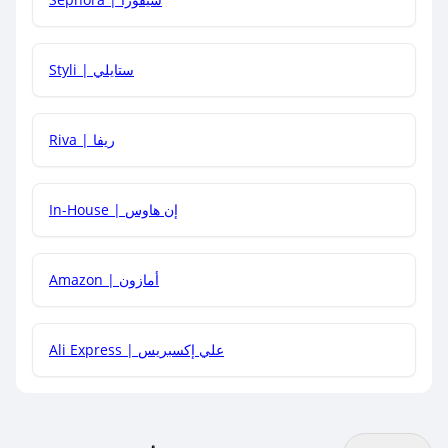
هل يمكنني استخدام كود خصم على منتجات معينة فقط؟
Styli | ستايلي
هل يمكنني جمع كود خصم مع العروض الأخرى؟
Riva | ريفا
In-House | إن هاوس
Amazon | أمازون
Ali Express | علي إكسبريس