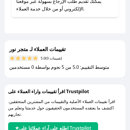
- اضغط على أيقونة متابعة لمتجر متجر نور في
يمكنك تقديم طلب الإرجاع بسهولة عبر موقعنا
تطبيق صحصح.
الإلكتروني أو من خلال خدمة العملاء.
- تابع حسابنا الرسمي على تويتر وقم بتفعيل زر
التنبيهات.
- قم بتفعيل إشعارات تطبيق صحصح ليصلك كل
جديد.
تقييمات العملاء لـ متجر نور
مع صحصح، تسوق بذكاء ووفّر على كل مشترياتك مع
(0 تقييمات)
5.0
كوبونات خصم حصرية من متجر نور!
متوسط التقييم: 5.0 من 5 نجوم بواسطة 0 مستخدمين
اقرأ تقييمات واراء العملاء على Trustpilot
اقرأ تقييمات العملاء الأصلية والتقييمات من المشترين المتحققين.
اكتشف ما يعتقده المستخدمون الحقيقيون حول خدمتنا وتعلم من
تجاربهم.
اطلع على آراء عملائنا على Trustpilot