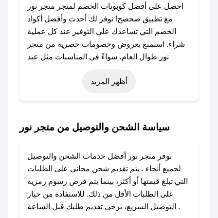
احصل على أفضل كوبونات الخصم لمتجر متجر نور
مع تطبيق صحصح! نوفر لك أحدث وأفضل أكواد
الخصم التي تساعدك على التوفير عند كل عملية
شراء. استمتع بعروض وخصومات حصرية من متجر
نور طوال العام، سواءً في المناسبات مثل عيد
الفطر، عيد الأضحى، الجمعة البيضاء (شهر نوفمبر)،
أظهر المزيد
رمضان، اليوم الوطني، يوم التأسيس، أو حتى عروض
خاصة أخرى.
### كيف تحصل على كود خصم من متجر نور؟
سياسة الشحن والتوصيل من متجر نور
باستخدام تطبيق صحصح، يمكنك العثور بسهولة على
كود خصم متجر نور. وفي حال عدم توفر الكوبون،
توفر متجر نور أفضل خدمات الشحن والتوصيل
تواصل معنا عبر تويتر أو البريد الإلكتروني لإضافته
لجميع أنحاء . يتم تقديم شحن مجاني على الطلبات
بسرعة.
التي تبلغ قيمتها أو أكثر، بينما يتم فرض رسوم رمزية
على الطلبات الأقل من ذلك. للاستفادة من خيار
### كيفية استخدام كود خصم متجر نور؟
التوصيل السريع، يرجى تقديم طلبك قبل الساعة .
1. انسخ كود الخصم من تطبيق صحصح.