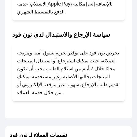
### ماذا أفعل إذا لم أجد كود خصم لمتجري
الاستلام، خدمة Apple Pay، بالإضافة إلى إمكانية
الدفع بالتقسيط الشهري.
المفضل؟
في حال عدم توفر كوبونات لمتجرك المفضل، يمكنك
مراسلتنا مباشرة وسنعمل على توفير الكوبونات في
سياسة الإرجاع والاستبدال لدى نون فود
أسرع وقت ممكن.
### كيف تحصل على كوبونات خصم حصرية من
يحرص نون فود على توفير تجربة تسوق آمنة ومريحة
نون فود؟
لعملائه، حيث يمكنك استرجاع أو استبدال المنتجات
للحصول على كوبونات وخصومات حصرية، قم بما
مجانًا خلال 7 أيام من استلام الطلب. يجب أن تكون
يلي:
المنتجات بحالتها الأصلية وغير مستخدمة. يمكنك
- اضغط على أيقونة متابعة لمتجر نون فود في تطبيق
تقديم طلب الإرجاع بسهولة عبر موقعنا الإلكتروني أو
صحصح.
من خلال خدمة العملاء.
- تابع حسابنا الرسمي على تويتر وقم بتفعيل زر
التنبيهات.
- قم بتفعيل إشعارات تطبيق صحصح ليصلك كل
جديد.
تقييمات العملاء لـ نون فود