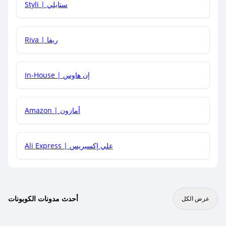
Styli | ستايلي
هل يمكنني جمع كود خصم مع العروض الأخرى؟
Riva | ريفا
In-House | إن هاوس
Amazon | أمازون
Ali Express | علي إكسبريس
أحدث مدونات الكوبونات
عرض الكل