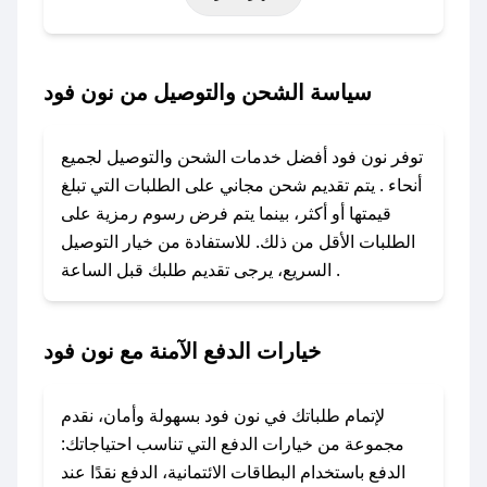
خاصة أخرى.
### كيف تحصل على كود خصم من نون فود؟
سياسة الشحن والتوصيل من نون فود
باستخدام تطبيق صحصح، يمكنك العثور بسهولة على
كود خصم نون فود. وفي حال عدم توفر الكوبون،
توفر نون فود أفضل خدمات الشحن والتوصيل لجميع
تواصل معنا عبر تويتر أو البريد الإلكتروني لإضافته
أنحاء . يتم تقديم شحن مجاني على الطلبات التي تبلغ
بسرعة.
قيمتها أو أكثر، بينما يتم فرض رسوم رمزية على
الطلبات الأقل من ذلك. للاستفادة من خيار التوصيل
### كيفية استخدام كود خصم نون فود؟
السريع، يرجى تقديم طلبك قبل الساعة .
1. انسخ كود الخصم من تطبيق صحصح.
2. الصقه في خانة الدفع عند التسوق من نون فود.
خيارات الدفع الآمنة مع نون فود
### ماذا أفعل إذا لم يعمل كود الخصم؟
لا تقلق! يمكنك التواصل مع فريق دعم صحصح عبر
الرسائل الخاصة على تويتر أو البريد الإلكتروني،
لإتمام طلباتك في نون فود بسهولة وأمان، نقدم
وسنقوم بحل المشكلة في أسرع وقت ممكن.
مجموعة من خيارات الدفع التي تناسب احتياجاتك:
الدفع باستخدام البطاقات الائتمانية، الدفع نقدًا عند