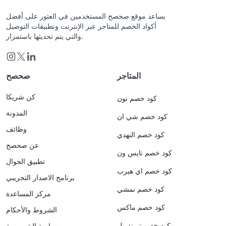
ثم وقعت على الأرض وكانت بوضعية الجنين في بطن أمه ⁉️
يساعد موقع صحصح المستخدمين في العثور على أفضل
أكواد الخصم للمتاجر عبر الإنترنت وتطبيقات التوصيل
والتي يتم تحديثها باستمرار.
المتاجر
صحصح
كن شريكا
كود خصم نون
المدونة
كود خصم شي ان
وظائف
كود خصم النهدي
عن صحصح
كود خصم نايس ون
تطبيق الجوال
كود خصم اي هيرب
برنامج الاصدار التجريبي
كود خصم نمشي
مركز المساعدة
كود خصم ماكس
الشروط والأحكام
كود خصم ترينديول
سياسة الخصوصية