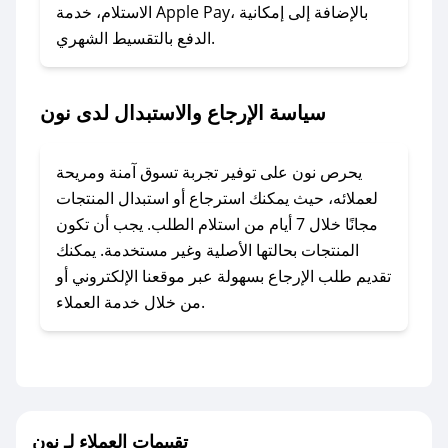
المفضل؟
الاستلام، خدمة Apple Pay، بالإضافة إلى إمكانية
الدفع بالتقسيط الشهري.
في حال عدم توفر كوبونات لمتجرك المفضل، يمكنك
مراسلتنا مباشرة وسنعمل على توفير الكوبونات في
أسرع وقت ممكن.
سياسة الإرجاع والاستبدال لدى نون
### كيف تحصل على كوبونات خصم حصرية من
نون؟
يحرص نون على توفير تجربة تسوق آمنة ومريحة
للحصول على كوبونات وخصومات حصرية، قم بما
لعملائه، حيث يمكنك استرجاع أو استبدال المنتجات
يلي:
مجانًا خلال 7 أيام من استلام الطلب. يجب أن تكون
- اضغط على أيقونة متابعة لمتجر نون في تطبيق
المنتجات بحالتها الأصلية وغير مستخدمة. يمكنك
صحصح.
تقديم طلب الإرجاع بسهولة عبر موقعنا الإلكتروني أو
- تابع حسابنا الرسمي على تويتر وقم بتفعيل زر
من خلال خدمة العملاء.
التنبيهات.
- قم بتفعيل إشعارات تطبيق صحصح ليصلك كل
جديد.
مع صحصح، تسوق بذكاء ووفّر على كل مشترياتك مع
تقييمات العملاء لـ نون