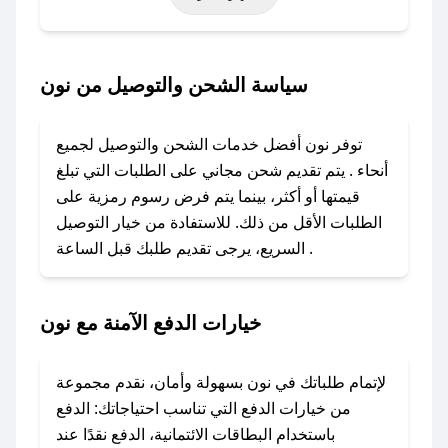
أخرى.
### كيف تحصل على كود خصم من نون؟
سياسة الشحن والتوصيل من نون
باستخدام تطبيق صحصح، يمكنك العثور بسهولة على
كود خصم نون. وفي حال عدم توفر الكوبون، تواصل
توفر نون أفضل خدمات الشحن والتوصيل لجميع
معنا عبر تويتر أو البريد الإلكتروني لإضافته بسرعة.
أنحاء . يتم تقديم شحن مجاني على الطلبات التي تبلغ
قيمتها أو أكثر، بينما يتم فرض رسوم رمزية على
### كيفية استخدام كود خصم نون؟
الطلبات الأقل من ذلك. للاستفادة من خيار التوصيل
1. انسخ كود الخصم من تطبيق صحصح.
السريع، يرجى تقديم طلبك قبل الساعة .
2. الصقه في خانة الدفع عند التسوق من نون.
### ماذا أفعل إذا لم يعمل كود الخصم؟
خيارات الدفع الآمنة مع نون
لا تقلق! يمكنك التواصل مع فريق دعم صحصح عبر
الرسائل الخاصة على تويتر أو البريد الإلكتروني،
وسنقوم بحل المشكلة في أسرع وقت ممكن.
لإتمام طلباتك في نون بسهولة وأمان، نقدم مجموعة
من خيارات الدفع التي تناسب احتياجاتك: الدفع
### ماذا أفعل إذا لم أجد كود خصم لمتجري
باستخدام البطاقات الائتمانية، الدفع نقدًا عند