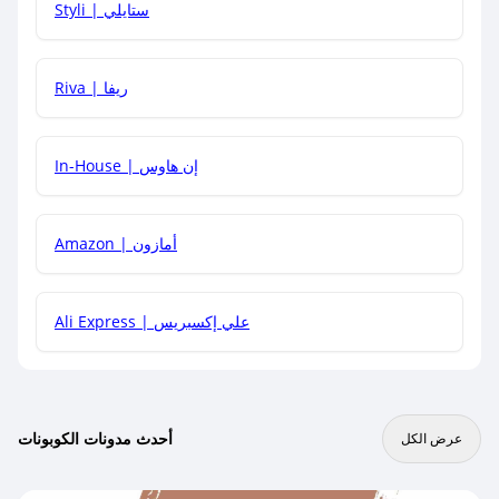
Styli | ستايلي
هل يمكنني جمع كود خصم مع العروض الأخرى؟
Riva | ريفا
In-House | إن هاوس
Amazon | أمازون
Ali Express | علي إكسبريس
أحدث مدونات الكوبونات
عرض الكل