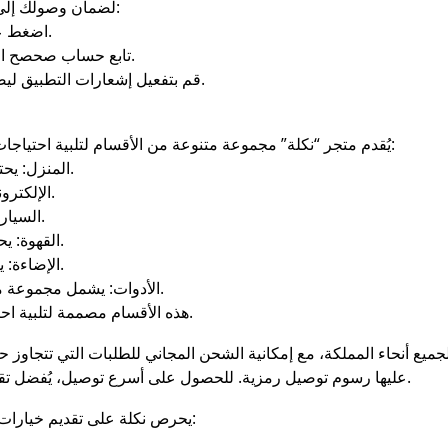
لضمان وصولك إلى أحدث أكواد خصم نكلة، اتبع هذه الخطوات:
اضغط على متابعة لمتجر نكلة داخل تطبيق صحصح.
تابع حساب صحصح الرسمي على تويتر وفعل إشعارات التنبيهات.
قم بتفعيل إشعارات التطبيق ليصلك كل جديد عن كود خصم نكلة فور توفره.
يُقدم متجر “نكلة” مجموعة متنوعة من الأقسام لتلبية احتياجات العملاء المختلفة, تشمل الأقسام الرئيسية:
المنزل: يحتوي على مستلزمات وأدوات منزلية متنوعة.
الإلكترونيات: يقدم أحدث الأجهزة والملحقات التقنية.
السيارة: يوفر مستلزمات وإكسسوارات السيارات.
القهوة: يحتوي على أدوات ومستلزمات تحضير القهوة.
الإضاءة: يقدم حلول إضاءة متنوعة للمنازل والمكاتب.
الأدوات: يشمل مجموعة من الأدوات المتنوعة للاستخدامات المختلفة.
هذه الأقسام مصممة لتلبية احتياجات العملاء وتوفير تجربة تسوق متكاملة.
 أنحاء المملكة، مع إمكانية الشحن المجاني للطلبات التي تتجاوز حدًا 
عليها رسوم توصيل رمزية. للحصول على أسرع توصيل، يُفضل تقديم الطلب قبل الموعد المحدد على الموقع.
يحرص نكلة على تقديم خيارات دفع آمنة تناسب جميع العملاء، بما في ذلك: