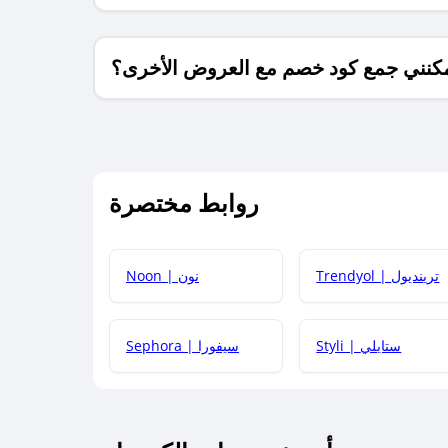
كنني جمع كود خصم مع العروض الأخرى؟
ما معنى كود خصم ؟
روابط مختصرة
كيف يمكنك استخدام كود الخصم؟
Trendyol | ترينديول
Noon | نون
 أحدث أكواد الخصم والعروض للمتاجر؟
Styli | ستايلي
Sephora | سيفورا
كم مدة صلاحية كود الخصم؟