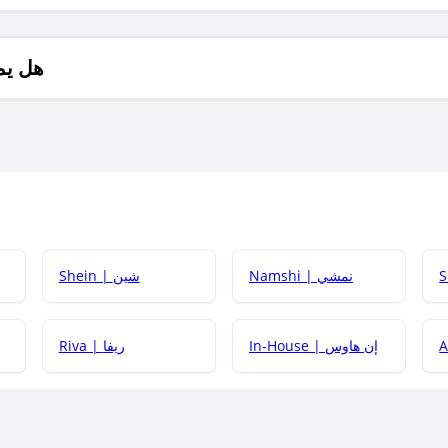
هل يم
Namshi | نمشي
Shein | شين
كيف أحصل على
In-House | إن هاوس
Riva | ريفا