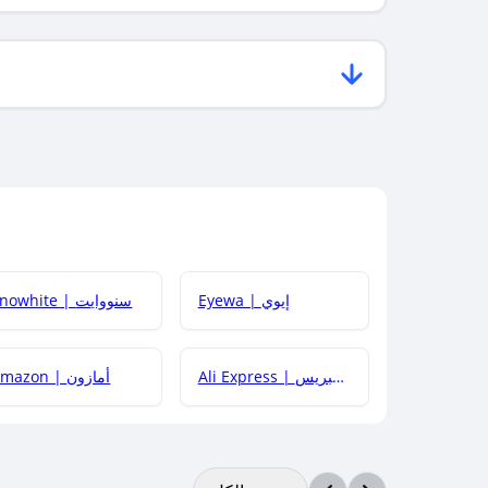
Eyewa | إيوي
Snowhite | سنووايت
Ali Express | علي إكسبريس
Amazon | أمازون