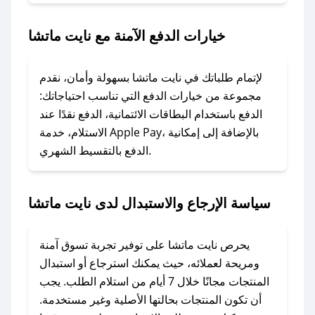
2. الصقه في خانة الدفع عند التسوق من نايت ماتشا.
خيارات الدفع الآمنة مع نايت ماتشا
### ماذا أفعل إذا لم يعمل كود الخصم؟
لا تقلق! يمكنك التواصل مع فريق دعم صحصح عبر
الرسائل الخاصة على تويتر أو البريد الإلكتروني،
لإتمام طلباتك في نايت ماتشا بسهولة وأمان، نقدم
وسنقوم بحل المشكلة في أسرع وقت ممكن.
مجموعة من خيارات الدفع التي تناسب احتياجاتك:
الدفع باستخدام البطاقات الائتمانية، الدفع نقدًا عند
### ماذا أفعل إذا لم أجد كود خصم لمتجري
الاستلام، خدمة Apple Pay، بالإضافة إلى إمكانية
الدفع بالتقسيط الشهري.
المفضل؟
في حال عدم توفر كوبونات لمتجرك المفضل، يمكنك
مراسلتنا مباشرة وسنعمل على توفير الكوبونات في
سياسة الإرجاع والاستبدال لدى نايت ماتشا
أسرع وقت ممكن.
### كيف تحصل على كوبونات خصم حصرية من
يحرص نايت ماتشا على توفير تجربة تسوق آمنة
نايت ماتشا؟
ومريحة لعملائه، حيث يمكنك استرجاع أو استبدال
للحصول على كوبونات وخصومات حصرية، قم بما
المنتجات مجانًا خلال 7 أيام من استلام الطلب. يجب
يلي:
أن تكون المنتجات بحالتها الأصلية وغير مستخدمة.