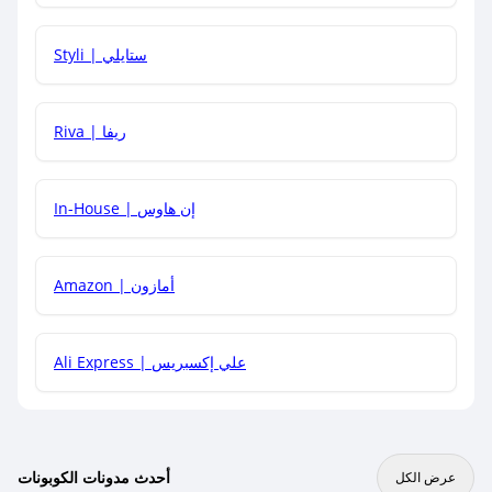
هل يمكنني استخدام كود خصم على منتجات معينة فقط؟
Styli | ستايلي
هل يمكنني جمع كود خصم مع العروض الأخرى؟
Riva | ريفا
In-House | إن هاوس
Amazon | أمازون
Ali Express | علي إكسبريس
أحدث مدونات الكوبونات
عرض الكل