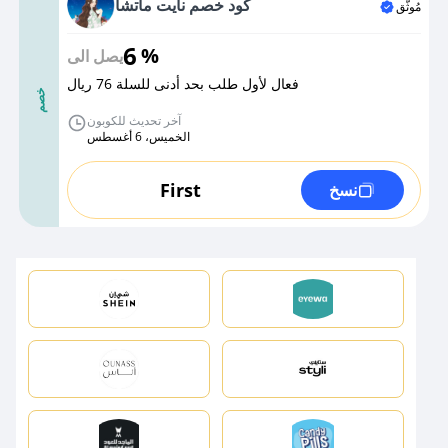
كود خصم نايت ماتشا
مُوثَّق
6
%
يصل الى
فعال لأول طلب بحد أدنى للسلة 76 ريال
خصم
آخر تحديث للكوبون
الخميس، 6 أغسطس
First
نسخ