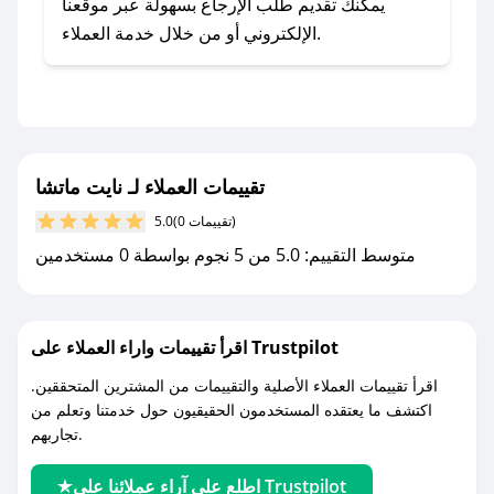
- اضغط على أيقونة متابعة لمتجر نايت ماتشا في
يمكنك تقديم طلب الإرجاع بسهولة عبر موقعنا
تطبيق صحصح.
الإلكتروني أو من خلال خدمة العملاء.
- تابع حسابنا الرسمي على تويتر وقم بتفعيل زر
التنبيهات.
- قم بتفعيل إشعارات تطبيق صحصح ليصلك كل
جديد.
تقييمات العملاء لـ نايت ماتشا
مع صحصح، تسوق بذكاء ووفّر على كل مشترياتك مع
(0 تقييمات)
5.0
كوبونات خصم حصرية من نايت ماتشا!
متوسط التقييم: 5.0 من 5 نجوم بواسطة 0 مستخدمين
اقرأ تقييمات واراء العملاء على Trustpilot
اقرأ تقييمات العملاء الأصلية والتقييمات من المشترين المتحققين.
اكتشف ما يعتقده المستخدمون الحقيقيون حول خدمتنا وتعلم من
تجاربهم.
اطلع على آراء عملائنا على Trustpilot