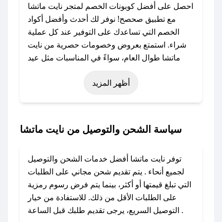
احصل على أفضل كوبونات الخصم لمتجر نايت ماتشا
مع تطبيق صحصح! نوفر لك أحدث وأفضل أكواد
الخصم التي تساعدك على التوفير عند كل عملية
شراء. استمتع بعروض وخصومات حصرية من نايت
ماتشا طوال العام، سواءً في المناسبات مثل عيد
الفطر، عيد الأضحى، الجمعة البيضاء (شهر نوفمبر)،
أظهر المزيد
رمضان، اليوم الوطني، يوم التأسيس، أو حتى عروض
خاصة أخرى.
### كيف تحصل على كود خصم من نايت ماتشا؟
سياسة الشحن والتوصيل من نايت ماتشا
باستخدام تطبيق صحصح، يمكنك العثور بسهولة على
كود خصم نايت ماتشا. وفي حال عدم توفر الكوبون،
توفر نايت ماتشا أفضل خدمات الشحن والتوصيل
تواصل معنا عبر تويتر أو البريد الإلكتروني لإضافته
لجميع أنحاء . يتم تقديم شحن مجاني على الطلبات
بسرعة.
التي تبلغ قيمتها أو أكثر، بينما يتم فرض رسوم رمزية
على الطلبات الأقل من ذلك. للاستفادة من خيار
### كيفية استخدام كود خصم نايت ماتشا؟
التوصيل السريع، يرجى تقديم طلبك قبل الساعة .
1. انسخ كود الخصم من تطبيق صحصح.