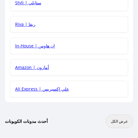
Styli | ستايلي
هل يمكنني جمع كود خصم مع العروض الأخرى؟
Riva | ريفا
In-House | إن هاوس
Amazon | أمازون
Ali Express | علي إكسبريس
أحدث مدونات الكوبونات
عرض الكل