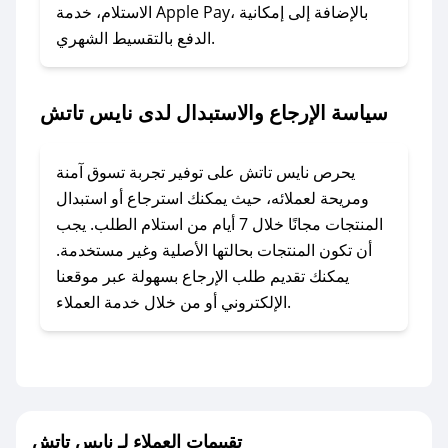
### ماذا أفعل إذا لم أجد كود خصم لمتجري
الاستلام، خدمة Apple Pay، بالإضافة إلى إمكانية
الدفع بالتقسيط الشهري.
المفضل؟
في حال عدم توفر كوبونات لمتجرك المفضل، يمكنك
مراسلتنا مباشرة وسنعمل على توفير الكوبونات في
سياسة الإرجاع والاستبدال لدى نايس تاتش
أسرع وقت ممكن.
### كيف تحصل على كوبونات خصم حصرية من
يحرص نايس تاتش على توفير تجربة تسوق آمنة
نايس تاتش؟
ومريحة لعملائه، حيث يمكنك استرجاع أو استبدال
للحصول على كوبونات وخصومات حصرية، قم بما
المنتجات مجانًا خلال 7 أيام من استلام الطلب. يجب
يلي:
أن تكون المنتجات بحالتها الأصلية وغير مستخدمة.
- اضغط على أيقونة متابعة لمتجر نايس تاتش في
يمكنك تقديم طلب الإرجاع بسهولة عبر موقعنا
تطبيق صحصح.
الإلكتروني أو من خلال خدمة العملاء.
- تابع حسابنا الرسمي على تويتر وقم بتفعيل زر
التنبيهات.
- قم بتفعيل إشعارات تطبيق صحصح ليصلك كل
جديد.
تقييمات العملاء لـ نايس تاتش