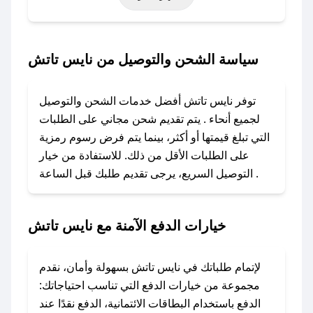
خاصة أخرى.
### كيف تحصل على كود خصم من نايس تاتش؟
سياسة الشحن والتوصيل من نايس تاتش
باستخدام تطبيق صحصح، يمكنك العثور بسهولة على
كود خصم نايس تاتش. وفي حال عدم توفر الكوبون،
توفر نايس تاتش أفضل خدمات الشحن والتوصيل
تواصل معنا عبر تويتر أو البريد الإلكتروني لإضافته
لجميع أنحاء . يتم تقديم شحن مجاني على الطلبات
بسرعة.
التي تبلغ قيمتها أو أكثر، بينما يتم فرض رسوم رمزية
على الطلبات الأقل من ذلك. للاستفادة من خيار
### كيفية استخدام كود خصم نايس تاتش؟
التوصيل السريع، يرجى تقديم طلبك قبل الساعة .
1. انسخ كود الخصم من تطبيق صحصح.
2. الصقه في خانة الدفع عند التسوق من نايس تاتش.
خيارات الدفع الآمنة مع نايس تاتش
### ماذا أفعل إذا لم يعمل كود الخصم؟
لا تقلق! يمكنك التواصل مع فريق دعم صحصح عبر
الرسائل الخاصة على تويتر أو البريد الإلكتروني،
لإتمام طلباتك في نايس تاتش بسهولة وأمان، نقدم
وسنقوم بحل المشكلة في أسرع وقت ممكن.
مجموعة من خيارات الدفع التي تناسب احتياجاتك:
الدفع باستخدام البطاقات الائتمانية، الدفع نقدًا عند