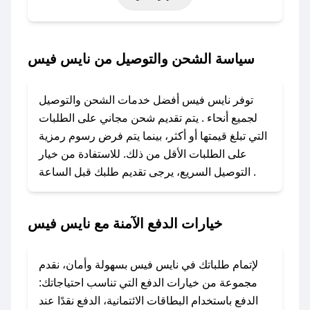
خاصة أخرى.
### كيف تحصل على كود خصم من نايس فيس؟
سياسة الشحن والتوصيل من نايس فيس
باستخدام تطبيق صحصح، يمكنك العثور بسهولة على
كود خصم نايس فيس. وفي حال عدم توفر الكوبون،
توفر نايس فيس أفضل خدمات الشحن والتوصيل
تواصل معنا عبر تويتر أو البريد الإلكتروني لإضافته
لجميع أنحاء . يتم تقديم شحن مجاني على الطلبات
بسرعة.
التي تبلغ قيمتها أو أكثر، بينما يتم فرض رسوم رمزية
على الطلبات الأقل من ذلك. للاستفادة من خيار
### كيفية استخدام كود خصم نايس فيس؟
التوصيل السريع، يرجى تقديم طلبك قبل الساعة .
1. انسخ كود الخصم من تطبيق صحصح.
2. الصقه في خانة الدفع عند التسوق من نايس فيس.
خيارات الدفع الآمنة مع نايس فيس
### ماذا أفعل إذا لم يعمل كود الخصم؟
لا تقلق! يمكنك التواصل مع فريق دعم صحصح عبر
الرسائل الخاصة على تويتر أو البريد الإلكتروني،
لإتمام طلباتك في نايس فيس بسهولة وأمان، نقدم
وسنقوم بحل المشكلة في أسرع وقت ممكن.
مجموعة من خيارات الدفع التي تناسب احتياجاتك:
الدفع باستخدام البطاقات الائتمانية، الدفع نقدًا عند