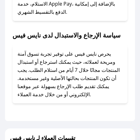
### ماذا أفعل إذا لم أجد كود خصم لمتجري
الاستلام، خدمة Apple Pay، بالإضافة إلى إمكانية
الدفع بالتقسيط الشهري.
المفضل؟
في حال عدم توفر كوبونات لمتجرك المفضل، يمكنك
مراسلتنا مباشرة وسنعمل على توفير الكوبونات في
سياسة الإرجاع والاستبدال لدى نايس فيس
أسرع وقت ممكن.
### كيف تحصل على كوبونات خصم حصرية من
يحرص نايس فيس على توفير تجربة تسوق آمنة
نايس فيس؟
ومريحة لعملائه، حيث يمكنك استرجاع أو استبدال
للحصول على كوبونات وخصومات حصرية، قم بما
المنتجات مجانًا خلال 7 أيام من استلام الطلب. يجب
يلي:
أن تكون المنتجات بحالتها الأصلية وغير مستخدمة.
- اضغط على أيقونة متابعة لمتجر نايس فيس في
يمكنك تقديم طلب الإرجاع بسهولة عبر موقعنا
تطبيق صحصح.
الإلكتروني أو من خلال خدمة العملاء.
- تابع حسابنا الرسمي على تويتر وقم بتفعيل زر
التنبيهات.
- قم بتفعيل إشعارات تطبيق صحصح ليصلك كل
جديد.
تقييمات العملاء لـ نايس فيس