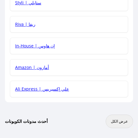
Styli | ستايلي
هل يمكنني جمع كود خصم مع العروض الأخرى؟
Riva | ريفا
In-House | إن هاوس
Amazon | أمازون
Ali Express | علي إكسبريس
أحدث مدونات الكوبونات
عرض الكل