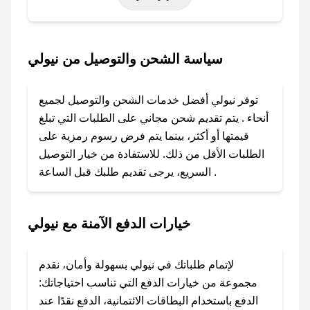
أخرى.
### كيف تحصل على كود خصم من نيولي؟
سياسة الشحن والتوصيل من نيولي
باستخدام تطبيق صحصح، يمكنك العثور بسهولة على
كود خصم نيولي. وفي حال عدم توفر الكوبون،
توفر نيولي أفضل خدمات الشحن والتوصيل لجميع
تواصل معنا عبر تويتر أو البريد الإلكتروني لإضافته
أنحاء . يتم تقديم شحن مجاني على الطلبات التي تبلغ
بسرعة.
قيمتها أو أكثر، بينما يتم فرض رسوم رمزية على
الطلبات الأقل من ذلك. للاستفادة من خيار التوصيل
### كيفية استخدام كود خصم نيولي؟
السريع، يرجى تقديم طلبك قبل الساعة .
1. انسخ كود الخصم من تطبيق صحصح.
2. الصقه في خانة الدفع عند التسوق من نيولي.
خيارات الدفع الآمنة مع نيولي
### ماذا أفعل إذا لم يعمل كود الخصم؟
لا تقلق! يمكنك التواصل مع فريق دعم صحصح عبر
الرسائل الخاصة على تويتر أو البريد الإلكتروني،
لإتمام طلباتك في نيولي بسهولة وأمان، نقدم
وسنقوم بحل المشكلة في أسرع وقت ممكن.
مجموعة من خيارات الدفع التي تناسب احتياجاتك:
الدفع باستخدام البطاقات الائتمانية، الدفع نقدًا عند