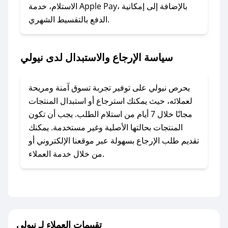
### ماذا أفعل إذا لم أجد كود خصم لمتجري
الاستلام، خدمة Apple Pay، بالإضافة إلى إمكانية
الدفع بالتقسيط الشهري.
المفضل؟
في حال عدم توفر كوبونات لمتجرك المفضل، يمكنك
مراسلتنا مباشرة وسنعمل على توفير الكوبونات في
سياسة الإرجاع والاستبدال لدى نيولي
أسرع وقت ممكن.
### كيف تحصل على كوبونات خصم حصرية من
يحرص نيولي على توفير تجربة تسوق آمنة ومريحة
نيولي؟
لعملائه، حيث يمكنك استرجاع أو استبدال المنتجات
للحصول على كوبونات وخصومات حصرية، قم بما
مجانًا خلال 7 أيام من استلام الطلب. يجب أن تكون
يلي:
المنتجات بحالتها الأصلية وغير مستخدمة. يمكنك
- اضغط على أيقونة متابعة لمتجر نيولي في تطبيق
تقديم طلب الإرجاع بسهولة عبر موقعنا الإلكتروني أو
صحصح.
من خلال خدمة العملاء.
- تابع حسابنا الرسمي على تويتر وقم بتفعيل زر
التنبيهات.
- قم بتفعيل إشعارات تطبيق صحصح ليصلك كل
جديد.
تقييمات العملاء لـ نيولي