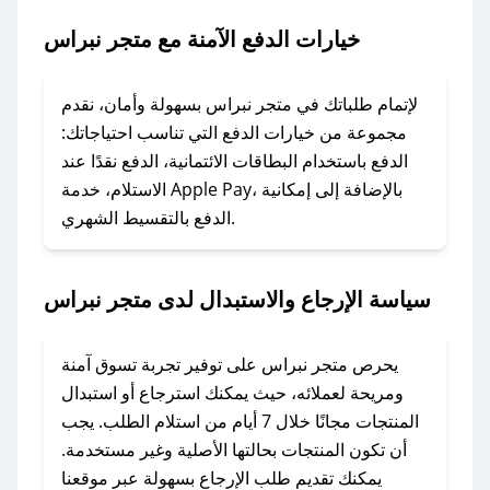
نبراس.
خيارات الدفع الآمنة مع متجر نبراس
### ماذا أفعل إذا لم يعمل كود الخصم؟
لا تقلق! يمكنك التواصل مع فريق دعم صحصح عبر
لإتمام طلباتك في متجر نبراس بسهولة وأمان، نقدم
الرسائل الخاصة على تويتر أو البريد الإلكتروني،
مجموعة من خيارات الدفع التي تناسب احتياجاتك:
وسنقوم بحل المشكلة في أسرع وقت ممكن.
الدفع باستخدام البطاقات الائتمانية، الدفع نقدًا عند
الاستلام، خدمة Apple Pay، بالإضافة إلى إمكانية
الدفع بالتقسيط الشهري.
### ماذا أفعل إذا لم أجد كود خصم لمتجري
المفضل؟
في حال عدم توفر كوبونات لمتجرك المفضل، يمكنك
سياسة الإرجاع والاستبدال لدى متجر نبراس
مراسلتنا مباشرة وسنعمل على توفير الكوبونات في
أسرع وقت ممكن.
يحرص متجر نبراس على توفير تجربة تسوق آمنة
### كيف تحصل على كوبونات خصم حصرية من
ومريحة لعملائه، حيث يمكنك استرجاع أو استبدال
متجر نبراس؟
المنتجات مجانًا خلال 7 أيام من استلام الطلب. يجب
للحصول على كوبونات وخصومات حصرية، قم بما
أن تكون المنتجات بحالتها الأصلية وغير مستخدمة.
يلي:
يمكنك تقديم طلب الإرجاع بسهولة عبر موقعنا