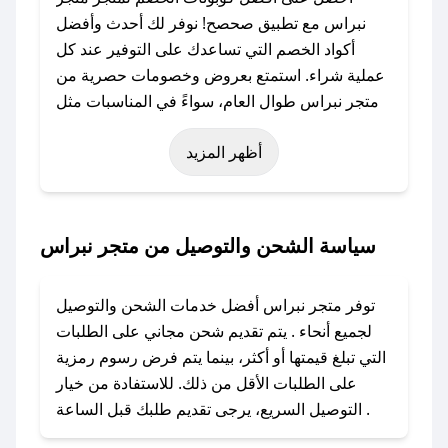
نبراس مع تطبيق صحصح! نوفر لك أحدث وأفضل
أكواد الخصم التي تساعدك على التوفير عند كل
عملية شراء. استمتع بعروض وخصومات حصرية من
متجر نبراس طوال العام، سواءً في المناسبات مثل
عيد الفطر، عيد الأضحى، الجمعة البيضاء (شهر
أظهر المزيد
نوفمبر)، رمضان، اليوم الوطني، يوم التأسيس، أو
حتى عروض خاصة أخرى.
### كيف تحصل على كود خصم من متجر نبراس؟
سياسة الشحن والتوصيل من متجر نبراس
باستخدام تطبيق صحصح، يمكنك العثور بسهولة على
كود خصم متجر نبراس. وفي حال عدم توفر
توفر متجر نبراس أفضل خدمات الشحن والتوصيل
الكوبون، تواصل معنا عبر تويتر أو البريد الإلكتروني
لجميع أنحاء . يتم تقديم شحن مجاني على الطلبات
لإضافته بسرعة.
التي تبلغ قيمتها أو أكثر، بينما يتم فرض رسوم رمزية
على الطلبات الأقل من ذلك. للاستفادة من خيار
### كيفية استخدام كود خصم متجر نبراس؟
التوصيل السريع، يرجى تقديم طلبك قبل الساعة .
1. انسخ كود الخصم من تطبيق صحصح.
2. الصقه في خانة الدفع عند التسوق من متجر