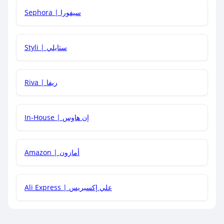
Sephora | سيفورا
هل يمكنني استخدام كود خصم على منتجات معينة فقط؟
Styli | ستايلي
هل يمكنني جمع كود خصم مع العروض الأخرى؟
Riva | ريفا
In-House | إن هاوس
Amazon | أمازون
Ali Express | علي إكسبريس