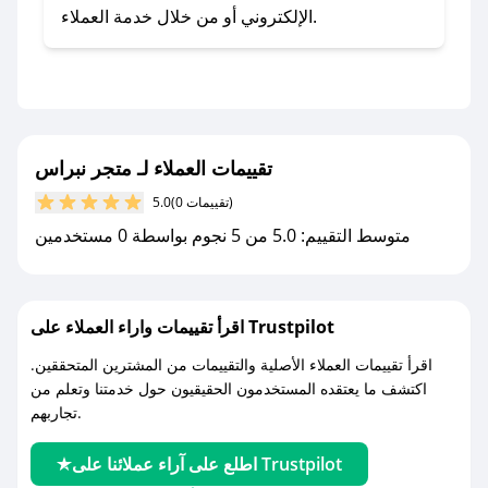
- اضغط على أيقونة متابعة لمتجر متجر نبراس في
الإلكتروني أو من خلال خدمة العملاء.
تطبيق صحصح.
- تابع حسابنا الرسمي على تويتر وقم بتفعيل زر
التنبيهات.
- قم بتفعيل إشعارات تطبيق صحصح ليصلك كل
جديد.
تقييمات العملاء لـ متجر نبراس
(0 تقييمات)
5.0
مع صحصح، تسوق بذكاء ووفّر على كل مشترياتك مع
متوسط التقييم: 5.0 من 5 نجوم بواسطة 0 مستخدمين
كوبونات خصم حصرية من متجر نبراس!
اقرأ تقييمات واراء العملاء على Trustpilot
اقرأ تقييمات العملاء الأصلية والتقييمات من المشترين المتحققين.
اكتشف ما يعتقده المستخدمون الحقيقيون حول خدمتنا وتعلم من
تجاربهم.
اطلع على آراء عملائنا على Trustpilot