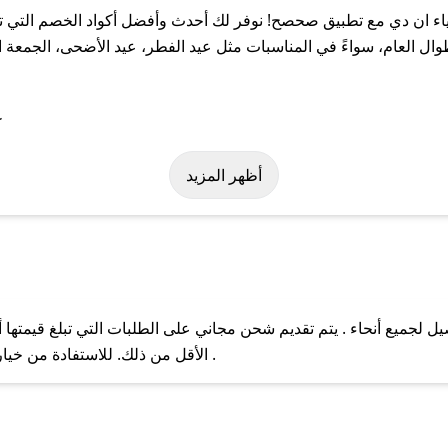
ء ان دي مع تطبيق صحصح! نوفر لك أحدث وأفضل أكواد الخصم التي تس
العام، سواءً في المناسبات مثل عيد الفطر، عيد الأضحى، الجمعة الب
ة على كود خصم ازياء ان دي. وفي حال عدم توفر الكوبون، تواصل معنا 
أظهر المزيد
 لجميع أنحاء . يتم تقديم شحن مجاني على الطلبات التي تبلغ قيمتها 
ل مع فريق دعم صحصح عبر الرسائل الخاصة على تويتر أو البريد الإلك
الأقل من ذلك. للاستفادة من خيار التوصيل السريع، يرجى تقديم طلبك قبل الساعة .
حال عدم توفر كوبونات لمتجرك المفضل، يمكنك مراسلتنا مباشرة وس