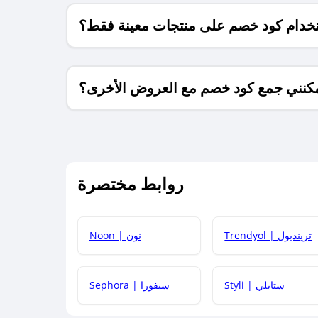
خدام كود خصم على منتجات معينة فقط؟
كنني جمع كود خصم مع العروض الأخرى؟
ما معنى كود خصم ؟
روابط مختصرة
كيف يمكنك استخدام كود الخصم؟
Trendyol | ترينديول
Noon | نون
 أحدث أكواد الخصم والعروض للمتاجر؟
Styli | ستايلي
Sephora | سيفورا