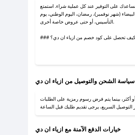
اعدك على التوفير عند كل عملية شراء. استمتع
يضاء (شهر نوفمبر)، رمضان، اليوم الوطني، يوم
التأسيس، أو حتى عروض خاصة أخرى.
### كيف تحصل على كود خصم من ازياء ان دي؟
عبر تويتر أو البريد الإلكتروني لإضافته بسرعة.
### كيفية استخدام كود خصم ازياء ان دي؟
1. انسخ كود الخصم من تطبيق صحصح.
2. الصقه في خانة الدفع عند التسوق من ازياء ان دي.
سياسة الشحن والتوصيل من ازياء ان دي
### ماذا أفعل إذا لم يعمل كود الخصم؟
أو أكثر، بينما يتم فرض رسوم رمزية على الطلبات
تروني، وسنقوم بحل المشكلة في أسرع وقت ممكن.
### ماذا أفعل إذا لم أجد كود خصم لمتجري المفضل؟
نعمل على توفير الكوبونات في أسرع وقت ممكن.
خيارات الدفع الآمنة مع ازياء ان دي