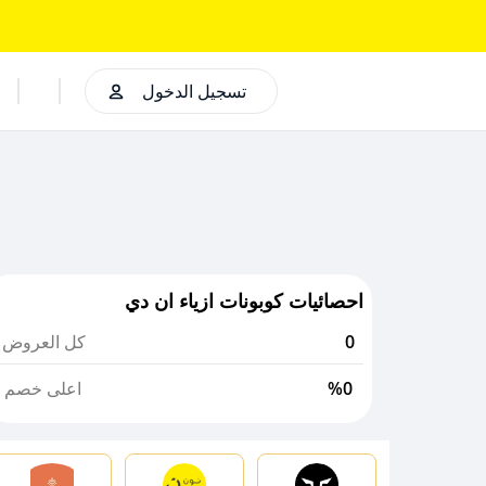
تسجيل الدخول
احصائيات كوبونات ازياء ان دي
0
كل العروض
%0
اعلى خصم