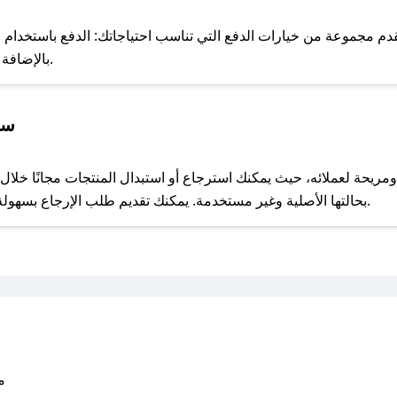
للحص
دم مجموعة من خيارات الدفع التي تناسب احتياجاتك: الدفع باستخدام البط
Apple Pay، بالإضافة إلى إمكانية الدفع بالتقسيط الشهري.
سي
مع صحصح، تسوق بذكاء ووفّر على كل مشترياتك مع كوبونات خصم حصرية من ازياء ان دي!
بحالتها الأصلية وغير مستخدمة. يمكنك تقديم طلب الإرجاع بسهولة عبر موقعنا الإلكتروني أو من خلال خدمة العملاء.
متو