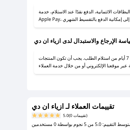
### كيف تحصل على كوبونات خصم حصرية من ازياء ان دي؟
ول على كوبونات وخصومات حصرية، قم بما يلي:
اقات الائتمانية، الدفع نقدًا عند الاستلام، خدمة
- اضغط على أيقونة متابعة لمتجر ازياء ان دي في تطبيق صحصح.
- تابع حسابنا الرسمي على تويتر وقم بتفعيل زر التنبيهات.
- قم بتفعيل إشعارات تطبيق صحصح ليصلك كل جديد.
اسة الإرجاع والاستبدال لدى ازياء ان دي
يحرص ازياء ان دي على توفير تجربة تسوق آمنة ومريحة لعملائه، حيث يمكنك استرجاع أو استبدال المنتجات مجانًا خلال 7 أيام من استلام الطلب. يجب أن تكون المنتجات
تقييمات العملاء لـ ازياء ان دي
(0 تقييمات)
5.0
سط التقييم: 5.0 من 5 نجوم بواسطة 0 مستخدمين