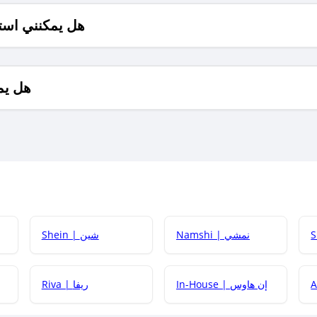
هل يمكنني است
هل يم
Namshi | نمشي
Shein | شين
كيف أحصل على
In-House | إن هاوس
Riva | ريفا