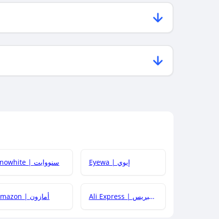
Eyewa | إيوي
Snowhite | سنووايت
Ali Express | علي إكسبريس
Amazon | أمازون