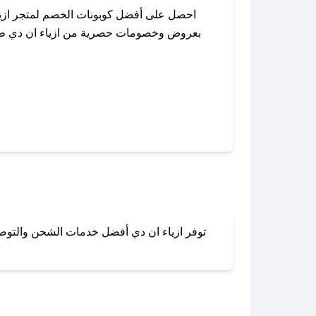
احصل على أفضل كوبونات الخصم لمتجر ازيا
بعروض وخصومات حصرية من ازياء ان دي طوال 
باستخدام تطبيق صحصح، يمكنك العثور بسهول
توفر ازياء ان دي أفضل خدمات الشحن والتوصيل
لا تقلق! يمكنك التواص
في 