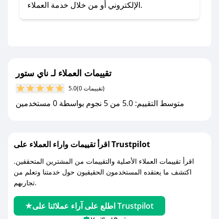
تطبيق صحصح.
الإلكتروني أو من خلال خدمة العملاء.
- تابع حسابنا الرسمي على تويتر وقم بتفعيل زر
التنبيهات.
- قم بتفعيل إشعارات تطبيق صحصح ليصلك كل
جديد.
تقييمات العملاء لـ ناي ستور
مع صحصح، تسوق بذكاء ووفّر على كل مشترياتك مع
(0 تقييمات)
5.0
كوبونات خصم حصرية من ناي ستور!
متوسط التقييم: 5.0 من 5 نجوم بواسطة 0 مستخدمين
اقرأ تقييمات واراء العملاء على Trustpilot
اقرأ تقييمات العملاء الأصلية والتقييمات من المشترين المتحققين.
اكتشف ما يعتقده المستخدمون الحقيقيون حول خدمتنا وتعلم من
تجاربهم.
اطلع على آراء عملائنا على Trustpilot