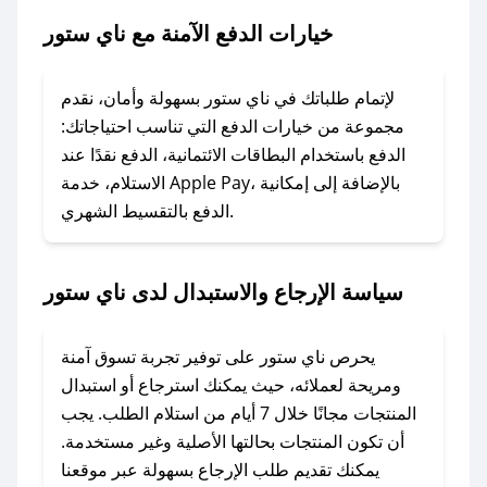
خيارات الدفع الآمنة مع ناي ستور
### ماذا أفعل إذا لم يعمل كود الخصم؟
لا تقلق! يمكنك التواصل مع فريق دعم صحصح عبر
الرسائل الخاصة على تويتر أو البريد الإلكتروني،
لإتمام طلباتك في ناي ستور بسهولة وأمان، نقدم
وسنقوم بحل المشكلة في أسرع وقت ممكن.
مجموعة من خيارات الدفع التي تناسب احتياجاتك:
الدفع باستخدام البطاقات الائتمانية، الدفع نقدًا عند
### ماذا أفعل إذا لم أجد كود خصم لمتجري
الاستلام، خدمة Apple Pay، بالإضافة إلى إمكانية
الدفع بالتقسيط الشهري.
المفضل؟
في حال عدم توفر كوبونات لمتجرك المفضل، يمكنك
مراسلتنا مباشرة وسنعمل على توفير الكوبونات في
سياسة الإرجاع والاستبدال لدى ناي ستور
أسرع وقت ممكن.
### كيف تحصل على كوبونات خصم حصرية من ناي
يحرص ناي ستور على توفير تجربة تسوق آمنة
ستور؟
ومريحة لعملائه، حيث يمكنك استرجاع أو استبدال
للحصول على كوبونات وخصومات حصرية، قم بما
المنتجات مجانًا خلال 7 أيام من استلام الطلب. يجب
يلي:
أن تكون المنتجات بحالتها الأصلية وغير مستخدمة.
- اضغط على أيقونة متابعة لمتجر ناي ستور في
يمكنك تقديم طلب الإرجاع بسهولة عبر موقعنا