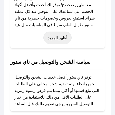
مع تطبيق صحصح! نوفر لك أحدث وأفضل أكواد
الخصم التي تساعدك على التوفير عند كل عملية
شراء. استمتع بعروض وخصومات حصرية من ناي
ستور طوال العام، سواءً في المناسبات مثل عيد
الفطر، عيد الأضحى، الجمعة البيضاء (شهر نوفمبر)،
أظهر المزيد
رمضان، اليوم الوطني، يوم التأسيس، أو حتى عروض
خاصة أخرى.
### كيف تحصل على كود خصم من ناي ستور؟
سياسة الشحن والتوصيل من ناي ستور
باستخدام تطبيق صحصح، يمكنك العثور بسهولة على
كود خصم ناي ستور. وفي حال عدم توفر الكوبون،
توفر ناي ستور أفضل خدمات الشحن والتوصيل
تواصل معنا عبر تويتر أو البريد الإلكتروني لإضافته
لجميع أنحاء . يتم تقديم شحن مجاني على الطلبات
بسرعة.
التي تبلغ قيمتها أو أكثر، بينما يتم فرض رسوم رمزية
على الطلبات الأقل من ذلك. للاستفادة من خيار
### كيفية استخدام كود خصم ناي ستور؟
التوصيل السريع، يرجى تقديم طلبك قبل الساعة .
1. انسخ كود الخصم من تطبيق صحصح.
2. الصقه في خانة الدفع عند التسوق من ناي ستور.