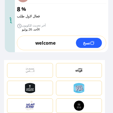
8
%
فعال لاول طلب
خصم
آخر تحديث للكوبون
الأحد، 26 يوليو
welcome
نسخ