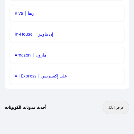
هل يمكنني جمع كود خصم مع العروض الأخرى؟
Riva | ريفا
In-House | إن هاوس
Amazon | أمازون
Ali Express | علي إكسبريس
أحدث مدونات الكوبونات
عرض الكل