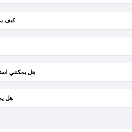
كيف يم
هل يمكنني است
هل يم