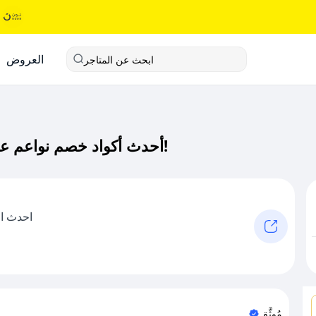
العروض
ابحث عن المتاجر
أحدث أكواد خصم نواعم عباية كود خصم حصري لـ نواعم عباية الآن!
احدث ال
مُوثَّق