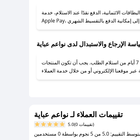
### كيف تحصل على كوبونات خصم حصرية من نواعم عباية؟
ول على كوبونات وخصومات حصرية، قم بما يلي:
اقات الائتمانية، الدفع نقدًا عند الاستلام، خدمة
- اضغط على أيقونة متابعة لمتجر نواعم عباية في تطبيق صحصح.
- تابع حسابنا الرسمي على تويتر وقم بتفعيل زر التنبيهات.
- قم بتفعيل إشعارات تطبيق صحصح ليصلك كل جديد.
اسة الإرجاع والاستبدال لدى نواعم عباية
يحرص نواعم عباية على توفير تجربة تسوق آمنة ومريحة لعملائه، حيث يمكنك استرجاع أو استبدال المنتجات مجانًا خلال 7 أيام من استلام الطلب. يجب أن تكون المنتجات
تقييمات العملاء لـ نواعم عباية
(0 تقييمات)
5.0
سط التقييم: 5.0 من 5 نجوم بواسطة 0 مستخدمين