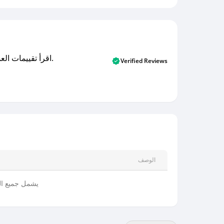
اقرأ تقييمات العملاء الأصلية والتقييمات من المشترين المتحققين. اكتشف ما يعتقده المستخدمون الحقيقيون حول خدمتنا وتعلم من تجاربهم.
Verified Reviews
الوصف
يشمل جميع المنتجات بحد أ