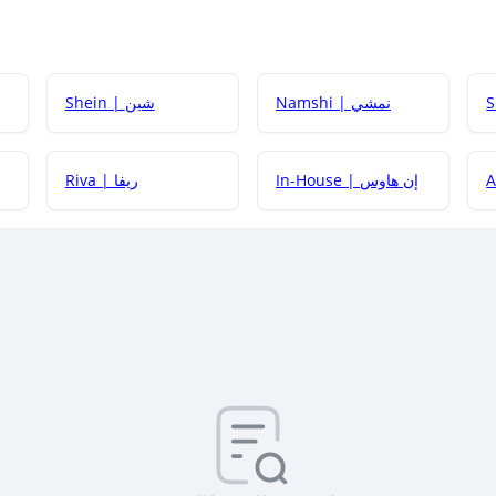
Namshi | نمشي
Shein | شين
كيف أحصل على
In-House | إن هاوس
Riva | ريفا
كيف أحصل على
كيف يم