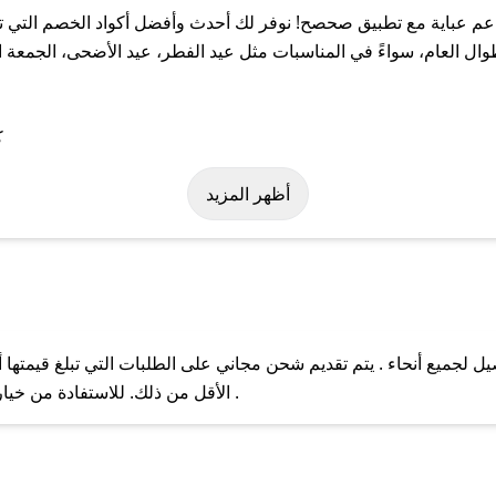
م عباية مع تطبيق صحصح! نوفر لك أحدث وأفضل أكواد الخصم التي تس
العام، سواءً في المناسبات مثل عيد الفطر، عيد الأضحى، الجمعة الب
ة على كود خصم نواعم عباية. وفي حال عدم توفر الكوبون، تواصل معنا 
أظهر المزيد
 لجميع أنحاء . يتم تقديم شحن مجاني على الطلبات التي تبلغ قيمتها 
ل مع فريق دعم صحصح عبر الرسائل الخاصة على تويتر أو البريد الإلك
الأقل من ذلك. للاستفادة من خيار التوصيل السريع، يرجى تقديم طلبك قبل الساعة .
حال عدم توفر كوبونات لمتجرك المفضل، يمكنك مراسلتنا مباشرة وس