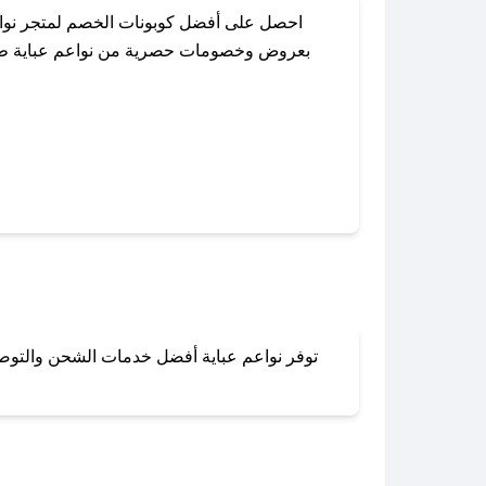
احصل على أفضل كوبونات الخصم لمتجر نواع
بعروض وخصومات حصرية من نواعم عباية طوال 
باستخدام تطبيق صحصح، يمكنك العثور بسهول
توفر نواعم عباية أفضل خدمات الشحن والتوصيل
لا تقلق! يمكنك التواص
في 