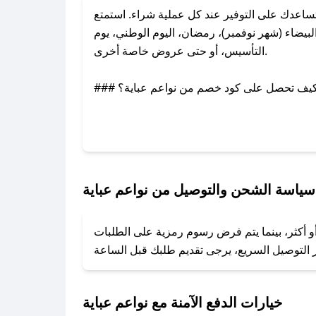
اعدك على التوفير عند كل عملية شراء. استمتع
يضاء (شهر نوفمبر)، رمضان، اليوم الوطني، يوم
التأسيس، أو حتى عروض خاصة أخرى.
### كيف تحصل على كود خصم من نواعم عباية؟
عبر تويتر أو البريد الإلكتروني لإضافته بسرعة.
### كيفية استخدام كود خصم نواعم عباية؟
1. انسخ كود الخصم من تطبيق صحصح.
2. الصقه في خانة الدفع عند التسوق من نواعم عباية.
سياسة الشحن والتوصيل من نواعم عباية
### ماذا أفعل إذا لم يعمل كود الخصم؟
أو أكثر، بينما يتم فرض رسوم رمزية على الطلبات
تروني، وسنقوم بحل المشكلة في أسرع وقت ممكن.
### ماذا أفعل إذا لم أجد كود خصم لمتجري المفضل؟
نعمل على توفير الكوبونات في أسرع وقت ممكن.
خيارات الدفع الآمنة مع نواعم عباية