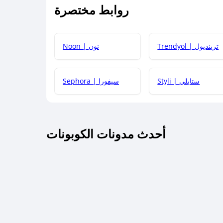
روابط مختصرة
كيف يمكنك استخدام كود الخصم؟
Trendyol | ترينديول
Noon | نون
 أحدث أكواد الخصم والعروض للمتاجر؟
Styli | ستايلي
Sephora | سيفورا
كم مدة صلاحية كود الخصم؟
أحدث مدونات الكوبونات
 توصيل مجاني أو بدون رسوم الشحن ؟
كنني معرفة إذا كان كود الخصم لا يعمل؟