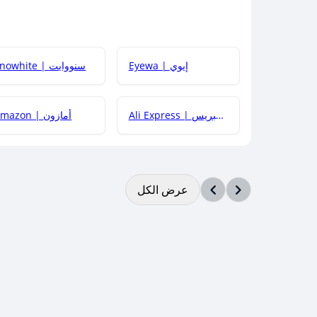
Eyewa | إيوي
Snowhite | سنووايت
Ali Express | علي إكسبريس
Amazon | أمازون
عرض الكل