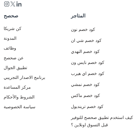
المتاجر
صحصح
كن شريكا
كود خصم نون
المدونة
كود خصم شي ان
وظائف
كود خصم النهدي
عن صحصح
كود خصم نايس ون
تطبيق الجوال
كود خصم اي هيرب
برنامج الاصدار التجريبي
كود خصم نمشي
مركز المساعدة
كود خصم ماكس
الشروط والأحكام
كود خصم ترينديول
سياسة الخصوصية
كيف استخدم تطبيق صحصح للتوفير
قبل التسوق اونلاين ؟