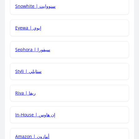
Snowhite | سنووايت
كيف يمكنني معرفة إذا كان كود الخصم لا يعمل؟
Eyewa | إيوي
كيف أحصل على أقوى كود خصم؟
Sephora | سيفورا
هل يمكنني استخدام كود خصم على منتجات معينة فقط؟
Styli | ستايلي
هل يمكنني جمع كود خصم مع العروض الأخرى؟
Riva | ريفا
In-House | إن هاوس
Amazon | أمازون