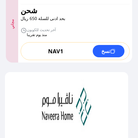
شحن
بحد ادنى للسلة 650 ريال
مجاني
آخر تحديث للكوبون
منذ يوم تقريبا
NAV1
نسخ