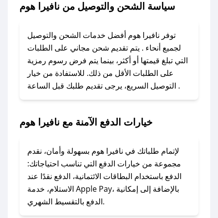
سياسة الشحن والتوصيل من نافيرا هوم
باستخدام تطبيق صحصح، يمكنك العثور بسهولة على
كود خصم نافيرا هوم. وفي حال عدم توفر الكوبون،
توفر نافيرا هوم أفضل خدمات الشحن والتوصيل
تواصل معنا عبر تويتر أو البريد الإلكتروني لإضافته
لجميع أنحاء . يتم تقديم شحن مجاني على الطلبات
بسرعة.
التي تبلغ قيمتها أو أكثر، بينما يتم فرض رسوم رمزية
على الطلبات الأقل من ذلك. للاستفادة من خيار
### كيفية استخدام كود خصم نافيرا هوم؟
التوصيل السريع، يرجى تقديم طلبك قبل الساعة .
1. انسخ كود الخصم من تطبيق صحصح.
2. الصقه في خانة الدفع عند التسوق من نافيرا هوم.
خيارات الدفع الآمنة مع نافيرا هوم
### ماذا أفعل إذا لم يعمل كود الخصم؟
لا تقلق! يمكنك التواصل مع فريق دعم صحصح عبر
الرسائل الخاصة على تويتر أو البريد الإلكتروني،
لإتمام طلباتك في نافيرا هوم بسهولة وأمان، نقدم
وسنقوم بحل المشكلة في أسرع وقت ممكن.
مجموعة من خيارات الدفع التي تناسب احتياجاتك:
الدفع باستخدام البطاقات الائتمانية، الدفع نقدًا عند
### ماذا أفعل إذا لم أجد كود خصم لمتجري
الاستلام، خدمة Apple Pay، بالإضافة إلى إمكانية
الدفع بالتقسيط الشهري.
المفضل؟
في حال عدم توفر كوبونات لمتجرك المفضل، يمكنك