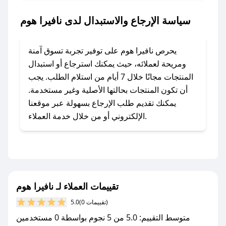
مراسلتنا مباشرة وسنعمل على توفير الكوبونات في
سياسة الإرجاع والاستبدال لدى نافيرا هوم
أسرع وقت ممكن.
### كيف تحصل على كوبونات خصم حصرية من
يحرص نافيرا هوم على توفير تجربة تسوق آمنة
نافيرا هوم؟
ومريحة لعملائه، حيث يمكنك استرجاع أو استبدال
للحصول على كوبونات وخصومات حصرية، قم بما
المنتجات مجانًا خلال 7 أيام من استلام الطلب. يجب
يلي:
أن تكون المنتجات بحالتها الأصلية وغير مستخدمة.
- اضغط على أيقونة متابعة لمتجر نافيرا هوم في
يمكنك تقديم طلب الإرجاع بسهولة عبر موقعنا
تطبيق صحصح.
الإلكتروني أو من خلال خدمة العملاء.
- تابع حسابنا الرسمي على تويتر وقم بتفعيل زر
التنبيهات.
- قم بتفعيل إشعارات تطبيق صحصح ليصلك كل
جديد.
تقييمات العملاء لـ نافيرا هوم
مع صحصح، تسوق بذكاء ووفّر على كل مشترياتك مع
(0 تقييمات)
5.0
كوبونات خصم حصرية من نافيرا هوم!
متوسط التقييم: 5.0 من 5 نجوم بواسطة 0 مستخدمين