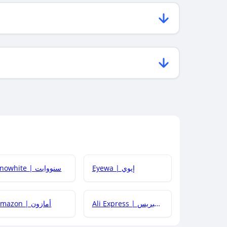
Eyewa | إيوي
Snowhite | سنووايت
Ali Express | علي إكسبريس
Amazon | أمازون