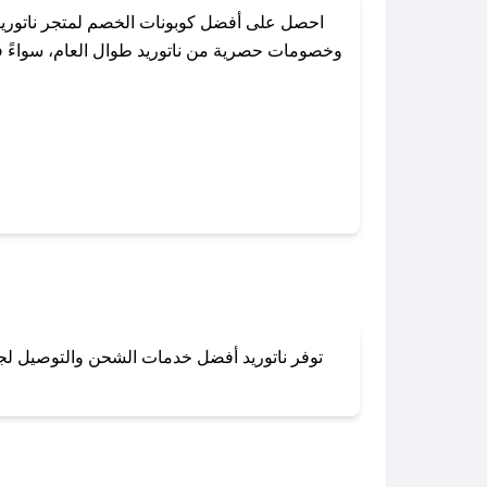
احصل على أفضل كوبونات الخصم لمتجر ناتوريد
وخصومات حصرية من ناتوريد طوال العام، سواءً في
باستخدام تطبيق صحصح، يمكنك العثور ب
توفر ناتوريد أفضل خدمات الشحن والتوصيل لجمي
لا تقلق! يمكنك التواص
في 