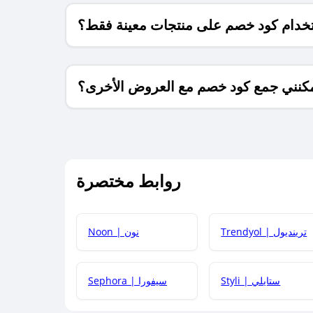
خدام كود خصم على منتجات معينة فقط؟
كنني جمع كود خصم مع العروض الأخرى؟
ما معنى كود خصم ؟
روابط مختصرة
كيف يمكنك استخدام كود الخصم؟
Trendyol | ترينديول
Noon | نون
 أحدث أكواد الخصم والعروض للمتاجر؟
Styli | ستايلي
Sephora | سيفورا