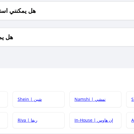
هل يمكنني است
هل يم
Namshi | نمشي
Shein | شين
كيف أحصل على
In-House | إن هاوس
Riva | ريفا