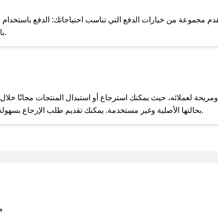
للحص
م مجموعة من خيارات الدفع التي تناسب احتياجاتك: الدفع باستخدام البطاقات
Pay، بالإضافة إلى إمكانية الدفع بالتقسيط الشهري.
مع صحصح، تسوق بذكاء ووفّر على كل مشترياتك مع كوبونات خصم حصرية من ناتوريد!
بحالتها الأصلية وغير مستخدمة. يمكنك تقديم طلب الإرجاع بسهولة عبر موقعنا الإلكتروني أو من خلال خدمة العملاء.
متو