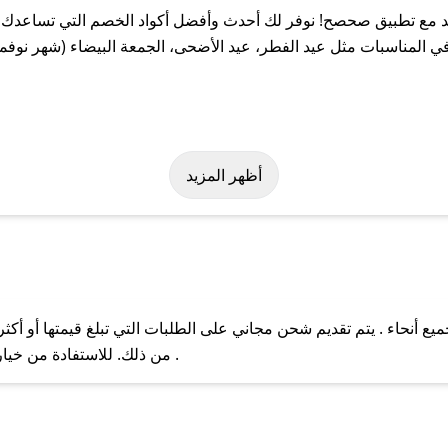
 مع تطبيق صحصح! نوفر لك أحدث وأفضل أكواد الخصم التي تساعدك ع
 المناسبات مثل عيد الفطر، عيد الأضحى، الجمعة البيضاء (شهر نوفمب
سهولة على كود خصم ناتوريد. وفي حال عدم توفر الكوبون، تواصل معنا 
أظهر المزيد
ع أنحاء . يتم تقديم شحن مجاني على الطلبات التي تبلغ قيمتها أو أكث
ل مع فريق دعم صحصح عبر الرسائل الخاصة على تويتر أو البريد الإلك
من ذلك. للاستفادة من خيار التوصيل السريع، يرجى تقديم طلبك قبل الساعة .
حال عدم توفر كوبونات لمتجرك المفضل، يمكنك مراسلتنا مباشرة وس