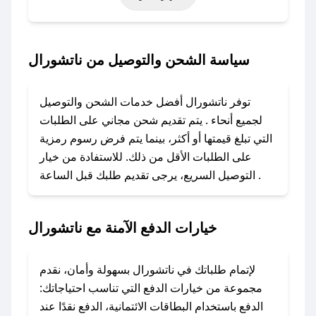
خاصة أخرى.
### كيف تحصل على كود خصم من ناتشورال؟
سياسة الشحن والتوصيل من ناتشورال
باستخدام تطبيق صحصح، يمكنك العثور بسهولة على
كود خصم ناتشورال. وفي حال عدم توفر الكوبون،
توفر ناتشورال أفضل خدمات الشحن والتوصيل
تواصل معنا عبر تويتر أو البريد الإلكتروني لإضافته
لجميع أنحاء . يتم تقديم شحن مجاني على الطلبات
بسرعة.
التي تبلغ قيمتها أو أكثر، بينما يتم فرض رسوم رمزية
على الطلبات الأقل من ذلك. للاستفادة من خيار
### كيفية استخدام كود خصم ناتشورال؟
التوصيل السريع، يرجى تقديم طلبك قبل الساعة .
1. انسخ كود الخصم من تطبيق صحصح.
2. الصقه في خانة الدفع عند التسوق من ناتشورال.
خيارات الدفع الآمنة مع ناتشورال
### ماذا أفعل إذا لم يعمل كود الخصم؟
لا تقلق! يمكنك التواصل مع فريق دعم صحصح عبر
الرسائل الخاصة على تويتر أو البريد الإلكتروني،
لإتمام طلباتك في ناتشورال بسهولة وأمان، نقدم
وسنقوم بحل المشكلة في أسرع وقت ممكن.
مجموعة من خيارات الدفع التي تناسب احتياجاتك:
الدفع باستخدام البطاقات الائتمانية، الدفع نقدًا عند