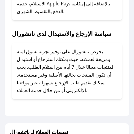
### ماذا أفعل إذا لم أجد كود خصم لمتجري
الاستلام، خدمة Apple Pay، بالإضافة إلى إمكانية
الدفع بالتقسيط الشهري.
المفضل؟
في حال عدم توفر كوبونات لمتجرك المفضل، يمكنك
مراسلتنا مباشرة وسنعمل على توفير الكوبونات في
سياسة الإرجاع والاستبدال لدى ناتشورال
أسرع وقت ممكن.
### كيف تحصل على كوبونات خصم حصرية من
يحرص ناتشورال على توفير تجربة تسوق آمنة
ناتشورال؟
ومريحة لعملائه، حيث يمكنك استرجاع أو استبدال
للحصول على كوبونات وخصومات حصرية، قم بما
المنتجات مجانًا خلال 7 أيام من استلام الطلب. يجب
يلي:
أن تكون المنتجات بحالتها الأصلية وغير مستخدمة.
- اضغط على أيقونة متابعة لمتجر ناتشورال في
يمكنك تقديم طلب الإرجاع بسهولة عبر موقعنا
تطبيق صحصح.
الإلكتروني أو من خلال خدمة العملاء.
- تابع حسابنا الرسمي على تويتر وقم بتفعيل زر
التنبيهات.
- قم بتفعيل إشعارات تطبيق صحصح ليصلك كل
جديد.
تقييمات العملاء لـ ناتشورال