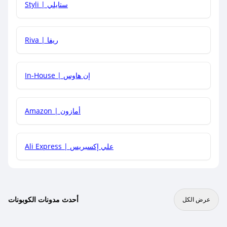
Styli | ستايلي
هل يمكنني جمع كود خصم مع العروض الأخرى؟
Riva | ريفا
In-House | إن هاوس
Amazon | أمازون
Ali Express | علي إكسبريس
أحدث مدونات الكوبونات
عرض الكل