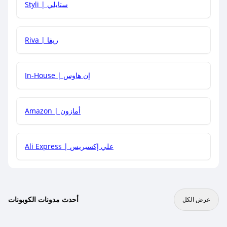
Styli | ستايلي
هل يمكنني جمع كود خصم مع العروض الأخرى؟
Riva | ريفا
In-House | إن هاوس
Amazon | أمازون
Ali Express | علي إكسبريس
أحدث مدونات الكوبونات
عرض الكل