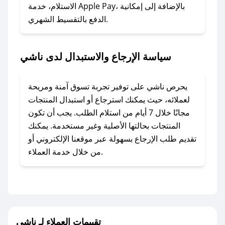
### ماذا أفعل إذا لم أجد كود خصم لمتجري
الاستلام، خدمة Apple Pay، بالإضافة إلى إمكانية
الدفع بالتقسيط الشهري.
المفضل؟
في حال عدم توفر كوبونات لمتجرك المفضل، يمكنك
مراسلتنا مباشرة وسنعمل على توفير الكوبونات في
سياسة الإرجاع والاستبدال لدى ناشي
أسرع وقت ممكن.
### كيف تحصل على كوبونات خصم حصرية من
يحرص ناشي على توفير تجربة تسوق آمنة ومريحة
ناشي؟
لعملائه، حيث يمكنك استرجاع أو استبدال المنتجات
للحصول على كوبونات وخصومات حصرية، قم بما
مجانًا خلال 7 أيام من استلام الطلب. يجب أن تكون
يلي:
المنتجات بحالتها الأصلية وغير مستخدمة. يمكنك
- اضغط على أيقونة متابعة لمتجر ناشي في تطبيق
تقديم طلب الإرجاع بسهولة عبر موقعنا الإلكتروني أو
صحصح.
من خلال خدمة العملاء.
- تابع حسابنا الرسمي على تويتر وقم بتفعيل زر
التنبيهات.
- قم بتفعيل إشعارات تطبيق صحصح ليصلك كل
جديد.
تقييمات العملاء لـ ناشي