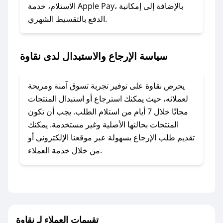
### ماذا أفعل إذا لم أجد كود خصم لمتجري
الاستلام، خدمة Apple Pay، بالإضافة إلى إمكانية
الدفع بالتقسيط الشهري.
المفضل؟
في حال عدم توفر كوبونات لمتجرك المفضل، يمكنك
مراسلتنا مباشرة وسنعمل على توفير الكوبونات في
سياسة الإرجاع والاستبدال لدى نقاوة
أسرع وقت ممكن.
### كيف تحصل على كوبونات خصم حصرية من
يحرص نقاوة على توفير تجربة تسوق آمنة ومريحة
نقاوة؟
لعملائه، حيث يمكنك استرجاع أو استبدال المنتجات
للحصول على كوبونات وخصومات حصرية، قم بما
مجانًا خلال 7 أيام من استلام الطلب. يجب أن تكون
يلي:
المنتجات بحالتها الأصلية وغير مستخدمة. يمكنك
- اضغط على أيقونة متابعة لمتجر نقاوة في تطبيق
تقديم طلب الإرجاع بسهولة عبر موقعنا الإلكتروني أو
صحصح.
من خلال خدمة العملاء.
- تابع حسابنا الرسمي على تويتر وقم بتفعيل زر
التنبيهات.
- قم بتفعيل إشعارات تطبيق صحصح ليصلك كل
جديد.
تقييمات العملاء لـ نقاوة