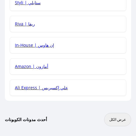
Styli | ستايلي
هل يمكنني جمع كود خصم مع العروض الأخرى؟
Riva | ريفا
In-House | إن هاوس
Amazon | أمازون
Ali Express | علي إكسبريس
أحدث مدونات الكوبونات
عرض الكل