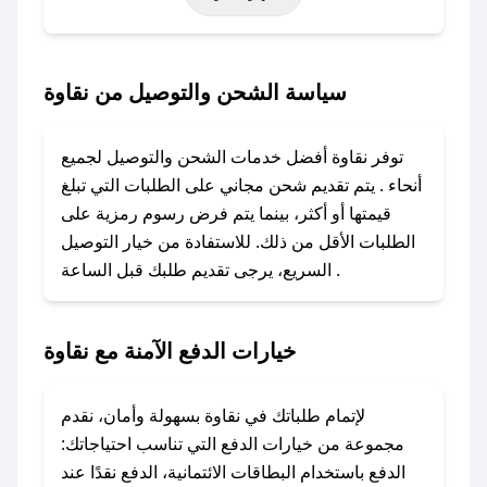
أخرى.
### كيف تحصل على كود خصم من نقاوة؟
سياسة الشحن والتوصيل من نقاوة
باستخدام تطبيق صحصح، يمكنك العثور بسهولة على
كود خصم نقاوة. وفي حال عدم توفر الكوبون،
توفر نقاوة أفضل خدمات الشحن والتوصيل لجميع
تواصل معنا عبر تويتر أو البريد الإلكتروني لإضافته
أنحاء . يتم تقديم شحن مجاني على الطلبات التي تبلغ
بسرعة.
قيمتها أو أكثر، بينما يتم فرض رسوم رمزية على
الطلبات الأقل من ذلك. للاستفادة من خيار التوصيل
### كيفية استخدام كود خصم نقاوة؟
السريع، يرجى تقديم طلبك قبل الساعة .
1. انسخ كود الخصم من تطبيق صحصح.
2. الصقه في خانة الدفع عند التسوق من نقاوة.
خيارات الدفع الآمنة مع نقاوة
### ماذا أفعل إذا لم يعمل كود الخصم؟
لا تقلق! يمكنك التواصل مع فريق دعم صحصح عبر
الرسائل الخاصة على تويتر أو البريد الإلكتروني،
لإتمام طلباتك في نقاوة بسهولة وأمان، نقدم
وسنقوم بحل المشكلة في أسرع وقت ممكن.
مجموعة من خيارات الدفع التي تناسب احتياجاتك:
الدفع باستخدام البطاقات الائتمانية، الدفع نقدًا عند