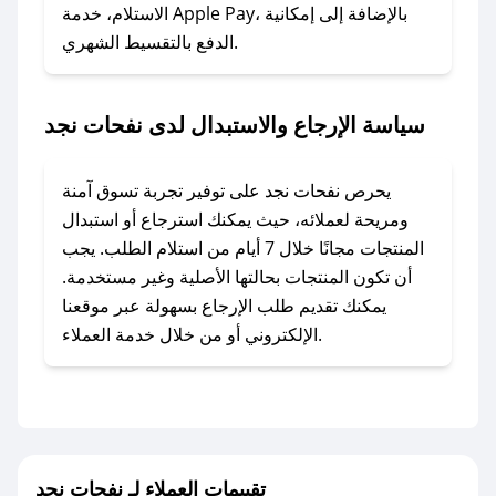
### ماذا أفعل إذا لم أجد كود خصم لمتجري
الاستلام، خدمة Apple Pay، بالإضافة إلى إمكانية
الدفع بالتقسيط الشهري.
المفضل؟
في حال عدم توفر كوبونات لمتجرك المفضل، يمكنك
مراسلتنا مباشرة وسنعمل على توفير الكوبونات في
سياسة الإرجاع والاستبدال لدى نفحات نجد
أسرع وقت ممكن.
### كيف تحصل على كوبونات خصم حصرية من
يحرص نفحات نجد على توفير تجربة تسوق آمنة
نفحات نجد؟
ومريحة لعملائه، حيث يمكنك استرجاع أو استبدال
للحصول على كوبونات وخصومات حصرية، قم بما
المنتجات مجانًا خلال 7 أيام من استلام الطلب. يجب
يلي:
أن تكون المنتجات بحالتها الأصلية وغير مستخدمة.
- اضغط على أيقونة متابعة لمتجر نفحات نجد في
يمكنك تقديم طلب الإرجاع بسهولة عبر موقعنا
تطبيق صحصح.
الإلكتروني أو من خلال خدمة العملاء.
- تابع حسابنا الرسمي على تويتر وقم بتفعيل زر
التنبيهات.
- قم بتفعيل إشعارات تطبيق صحصح ليصلك كل
جديد.
تقييمات العملاء لـ نفحات نجد