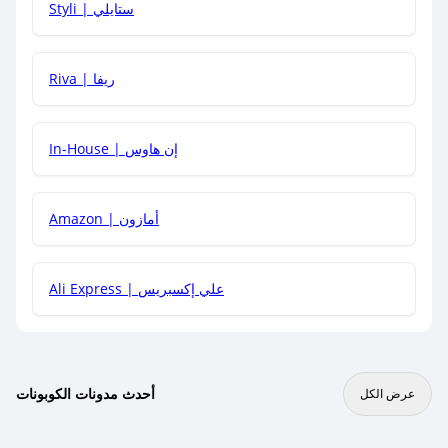
Styli | ستايلي
هل يمكنني جمع كود خصم مع العروض الأخرى؟
Riva | ريفا
In-House | إن هاوس
Amazon | أمازون
Ali Express | علي إكسبريس
أحدث مدونات الكوبونات
عرض الكل