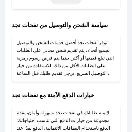
خاصة أخرى.
### كيف تحصل على كود خصم من نفحات نجد؟
سياسة الشحن والتوصيل من نفحات نجد
باستخدام تطبيق صحصح، يمكنك العثور بسهولة على
كود خصم نفحات نجد. وفي حال عدم توفر الكوبون،
توفر نفحات نجد أفضل خدمات الشحن والتوصيل
تواصل معنا عبر تويتر أو البريد الإلكتروني لإضافته
لجميع أنحاء . يتم تقديم شحن مجاني على الطلبات
بسرعة.
التي تبلغ قيمتها أو أكثر، بينما يتم فرض رسوم رمزية
على الطلبات الأقل من ذلك. للاستفادة من خيار
### كيفية استخدام كود خصم نفحات نجد؟
التوصيل السريع، يرجى تقديم طلبك قبل الساعة .
1. انسخ كود الخصم من تطبيق صحصح.
2. الصقه في خانة الدفع عند التسوق من نفحات نجد.
خيارات الدفع الآمنة مع نفحات نجد
### ماذا أفعل إذا لم يعمل كود الخصم؟
لا تقلق! يمكنك التواصل مع فريق دعم صحصح عبر
الرسائل الخاصة على تويتر أو البريد الإلكتروني،
لإتمام طلباتك في نفحات نجد بسهولة وأمان، نقدم
وسنقوم بحل المشكلة في أسرع وقت ممكن.
مجموعة من خيارات الدفع التي تناسب احتياجاتك:
الدفع باستخدام البطاقات الائتمانية، الدفع نقدًا عند