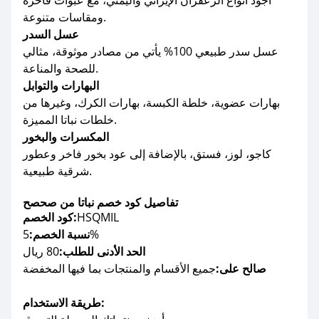
أجود أنواع الزعفران الإيراني واليمني، مع عبوات فاخرة
ومقاسات متنوعة.
عسل السدر
عسل سدر طبيعي 100% يأتي من مصادر موثوقة، مثالي
للصحة والمناعة.
البهارات والتوابل
بهارات عضوية، خلطة الكبسة، بهارات الكرك، وغيرها من
خلطات نباتا المميزة.
المكسرات والبخور
كاجو، لوز، فستق، بالإضافة إلى عود بخور فاخر وعطور
شرقية طبيعية.
تفاصيل كود خصم نباتا من صحصح
HSQMIL
كود الخصم:
5%
نسبة الخصم:
الحد الأدنى للطلب:
80 ريال
صالح على:
جميع الأقسام والمنتجات بما فيها المخفضة
طريقة الاستخدام: