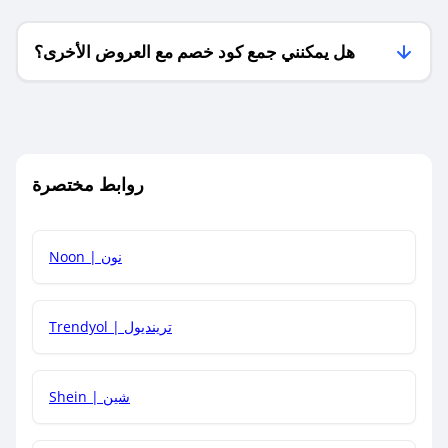
هل يمكنني جمع كود خصم مع العروض الأخرى؟
ما معنى كود خصم ؟
روابط مختصرة
كيف يمكنك استخدام كود الخصم؟
Noon | نون
كيف أحصل على أحدث أكواد الخصم والعروض للمتاجر؟
Trendyol | ترينديول
كم مدة صلاحية كود الخصم؟
Shein | شين