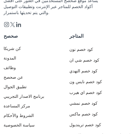
يساعد موقع صحصح المستخدمين في العثور على أفضل
أكواد الخصم للمتاجر عبر الإنترنت وتطبيقات التوصيل
والتي يتم تحديثها باستمرار.
المتاجر
صحصح
كن شريكا
كود خصم نون
المدونة
كود خصم شي ان
وظائف
كود خصم النهدي
عن صحصح
كود خصم نايس ون
تطبيق الجوال
كود خصم اي هيرب
برنامج الاصدار التجريبي
كود خصم نمشي
مركز المساعدة
كود خصم ماكس
الشروط والأحكام
كود خصم ترينديول
سياسة الخصوصية