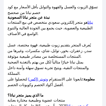
تسوّق الزيوت والعسل والقهوة والتوابل بأقل الأسعار مع كود
خصم نباتا من صحصح
نبذة عن متجر نباتا السعودية
نباتا
هو متجر إلكتروني سعودي متخصص في بيع المنتجات
الطبيعية والعضوية، حيث يجمع بين الجودة العالية والتنوع
الواسع في الأصناف.
يُعرف المتجر بتقديم زيوت طبيعية، قهوة مختصة، عسل
سدر، زعفران، بخور، توابل، شاي، مكسرات، وغيرها من
المنتجات المستخلصة من مصادر طبيعية موثوقة.
يمثل نباتا خيارًا مثالياً لكل من يهتم بالتغذية الصحية
والمنتجات النقية، ويتيح تجربة تسوق سهلة وآمنة داخل
المملكة.
معلومة:
تابعونا على الانستقرام
وتويتر (إكس)
لتحصلوا على
أفضل أكواد الخصم وكوبونات الخصم.
ما الذي يميز متجر نباتا؟
منتجات عضوية وطبيعية مختارة بعناية
كود خصم نباتا
2025 يوفّر خصم 5% على كل المنتجات