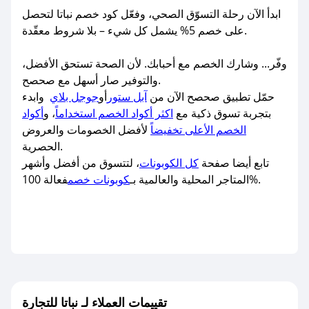
ابدأ الآن رحلة التسوّق الصحي، وفعّل كود خصم نباتا لتحصل
على خصم 5% يشمل كل شيء – بلا شروط معقّدة.
وفّر... وشارك الخصم مع أحبابك. لأن الصحة تستحق الأفضل،
والتوفير صار أسهل مع صحصح.
حمّل تطبيق صحصح الآن من
آبل ستور
أو
جوجل بلاي
وابدء
بتجربة تسوق ذكية مع
اكثر أكواد الخصم استخداماً
، و
أكواد
الخصم الأعلى تخفيضاً
لأفضل الخصومات والعروض
الحصرية.
تابع أيضا صفحة
كل الكوبونات
، لتتسوق من أفضل وأشهر
فعالة 100%.
المتاجر المحلية والعالمية بـ
كوبونات خصم
تقييمات العملاء لـ نباتا للتجارة