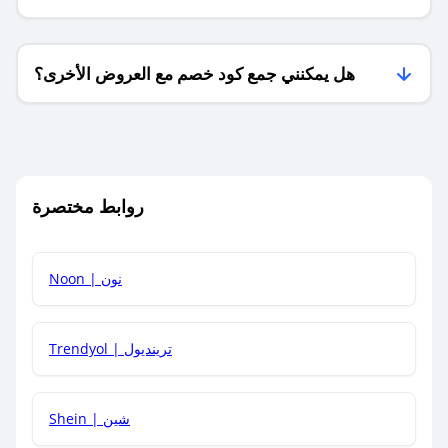
فقط؟
هل يمكنني جمع كود خصم مع العروض الأخرى؟
ما معنى كود خصم ؟
روابط مختصرة
كيف يمكنك استخدام كود الخصم؟
Noon | نون
كيف أحصل على أحدث أكواد الخصم والعروض للمتاجر؟
Trendyol | ترينديول
كم مدة صلاحية كود الخصم؟
Shein | شين