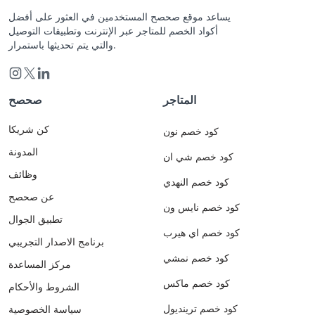
يساعد موقع صحصح المستخدمين في العثور على أفضل
أكواد الخصم للمتاجر عبر الإنترنت وتطبيقات التوصيل
والتي يتم تحديثها باستمرار.
المتاجر
صحصح
كن شريكا
كود خصم نون
المدونة
كود خصم شي ان
وظائف
كود خصم النهدي
عن صحصح
كود خصم نايس ون
تطبيق الجوال
كود خصم اي هيرب
برنامج الاصدار التجريبي
كود خصم نمشي
مركز المساعدة
كود خصم ماكس
الشروط والأحكام
كود خصم ترينديول
سياسة الخصوصية