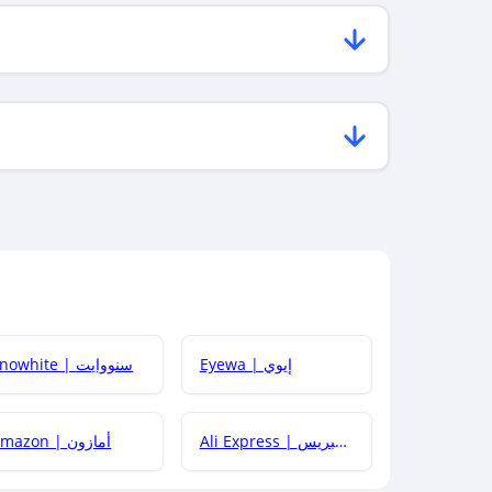
Eyewa | إيوي
Snowhite | سنووايت
Ali Express | علي إكسبريس
Amazon | أمازون