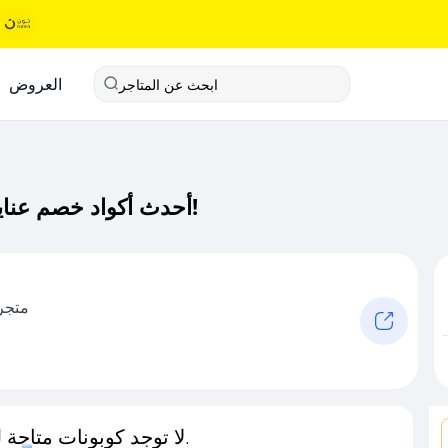
العروض
ابحث عن المتاجر
أحدث أكواد خصم عنايتي٢٢ كود خصم حصري لـ عنايتي٢٢ الآن!
متجر
لا توجد كوبونات متاحة لـهذا المتجر حاليًا.