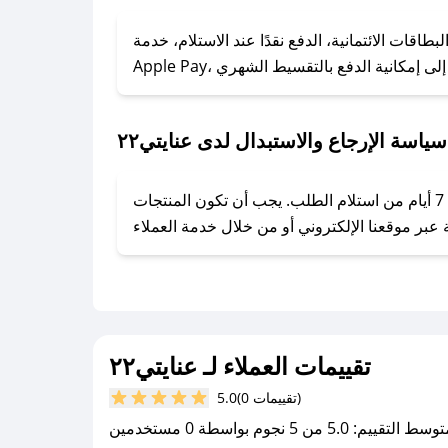
### كيف تحصل على كوبونات خصم حصرية من عنايتي٢٢؟
ول على كوبونات وخصومات حصرية، قم بما يلي:
خدام البطاقات الائتمانية، الدفع نقدًا عند الاستلام، خدمة
- اضغط على أيقونة متابعة لمتجر عنايتي٢٢ في تطبيق صحصح.
- تابع حسابنا الرسمي على تويتر وقم بتفعيل زر التنبيهات.
- قم بتفعيل إشعارات تطبيق صحصح ليصلك كل جديد.
سياسة الإرجاع والاستبدال لدى عنايتي٢٢
يحرص عنايتي٢٢ على توفير تجربة تسوق آمنة ومريحة لعملائه، حيث يمكنك استرجاع أو استبدال المنتجات مجانًا خلال 7 أيام من استلام الطلب. يجب أن تكون المنتجات
تقييمات العملاء لـ عنايتي٢٢
(0 تقييمات)
5.0
سط التقييم: 5.0 من 5 نجوم بواسطة 0 مستخدمين