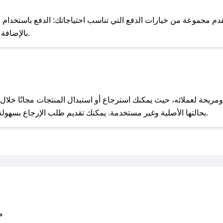
للحص
يتي٢٢ بسهولة وأمان، نقدم مجموعة من خيارات الدفع التي تناسب احتياجاتك: الدفع باست
Apple Pay، بالإضافة إلى إمكانية الدفع بالتقسيط الشهري.
مع صحصح، تسوق بذكاء ووفّر على كل مشترياتك مع كوبونات خصم حصرية من عنايتي٢٢!
بحالتها الأصلية وغير مستخدمة. يمكنك تقديم طلب الإرجاع بسهولة عبر موقعنا الإلكتروني أو من خلال خدمة العملاء.
متو