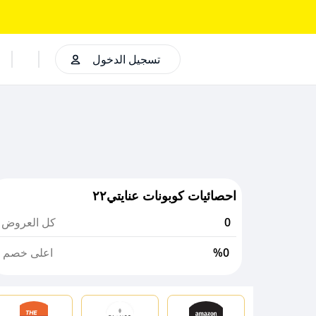
تسجيل الدخول
احصائيات كوبونات عنايتي٢٢
0
كل العروض
%0
اعلى خصم