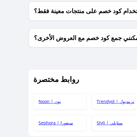
خدام كود خصم على منتجات معينة فقط؟
كنني جمع كود خصم مع العروض الأخرى؟
ما معنى كود خصم ؟
روابط مختصرة
كيف يمكنك استخدام كود الخصم؟
Trendyol | ترينديول
Noon | نون
 أحدث أكواد الخصم والعروض للمتاجر؟
Styli | ستايلي
Sephora | سيفورا