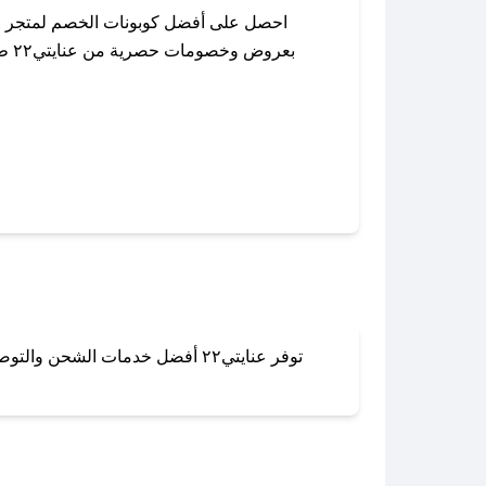
بعر
توفر عنايتي٢٢ أفضل خدمات الشحن
لا تقلق! يمكنك التواص
في 