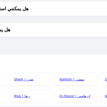
هل يمكنني است
هل يم
Namshi | نمشي
Shein | شين
كيف أحصل على
In-House | إن هاوس
Riva | ريفا