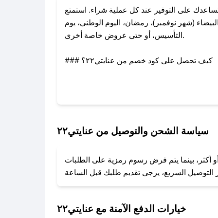
أكواد الخصم التي تساعدك على التوفير عند كل عملية شراء. استمتع
ضحى، الجمعة البيضاء (شهر نوفمبر)، رمضان، اليوم الوطني، يوم
التأسيس، أو حتى عروض خاصة أخرى.
### كيف تحصل على كود خصم من عنايتي٢٢؟
في حال عدم توفر الكوبون، تواصل معنا عبر تويتر أو البريد الإلكتروني لإضافته بسرعة.
### كيفية استخدام كود خصم عنايتي٢٢؟
1. انسخ كود الخصم من تطبيق صحصح.
2. الصقه في خانة الدفع عند التسوق من عنايتي٢٢.
سياسة الشحن والتوصيل من عنايتي٢٢
### ماذا أفعل إذا لم يعمل كود الخصم؟
تها أو أكثر، بينما يتم فرض رسوم رمزية على الطلبات
تروني، وسنقوم بحل المشكلة في أسرع وقت ممكن.
### ماذا أفعل إذا لم أجد كود خصم لمتجري المفضل؟
نعمل على توفير الكوبونات في أسرع وقت ممكن.
خيارات الدفع الآمنة مع عنايتي٢٢