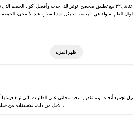
احصل على أفضل كوبونات الخصم لمتجر عنايتي٢٢ مع تطبيق صحصح! نوفر لك أحدث وأفضل 
وض وخصومات حصرية من عنايتي٢٢ طوال العام، سواءً في المناسبات مثل عيد الفطر، عيد الأ
باستخدام تطبيق صحصح، يمكنك العثور بسهولة على كود خصم عنايتي٢٢. و
أظهر المزيد
 والتوصيل لجميع أنحاء . يتم تقديم شحن مجاني على الطلبات التي تبلغ قيم
ل مع فريق دعم صحصح عبر الرسائل الخاصة على تويتر أو البريد الإلك
الأقل من ذلك. للاستفادة من خيار التوصيل السريع، يرجى تقديم طلبك قبل الساعة .
حال عدم توفر كوبونات لمتجرك المفضل، يمكنك مراسلتنا مباشرة وس