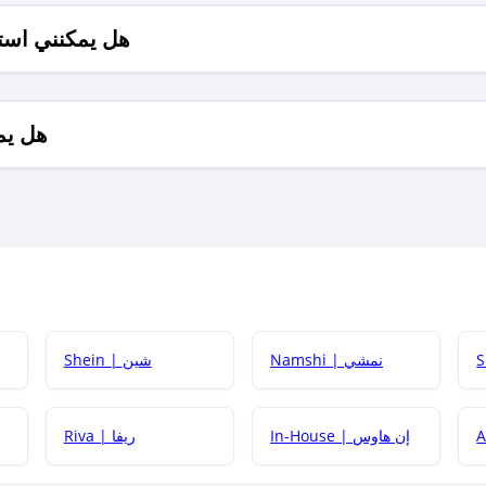
هل يمكنني است
هل يم
Namshi | نمشي
Shein | شين
كيف أحصل على
In-House | إن هاوس
Riva | ريفا