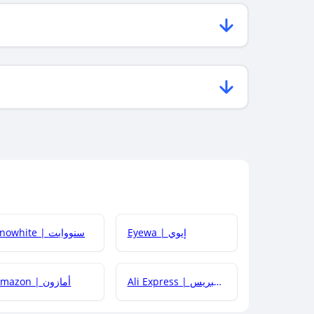
Eyewa | إيوي
Snowhite | سنووايت
Ali Express | علي إكسبريس
Amazon | أمازون