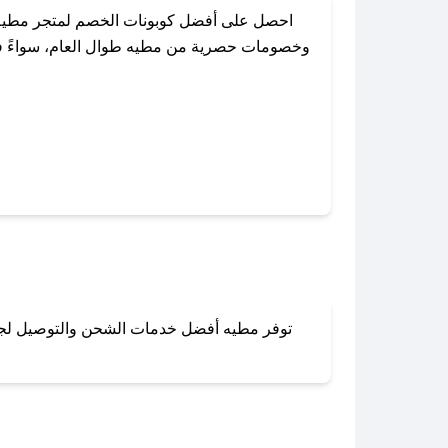
احصل على أفضل كوبونات الخصم لمتجر مطيه 
وخصومات حصرية من مطيه طوال العام، سواءً في ا
باستخدام تطبيق صحصح، يمكنك العثور
توفر مطيه أفضل خدمات الشحن والتوصيل لجميع 
لا تقلق! يمكنك التواص
في 