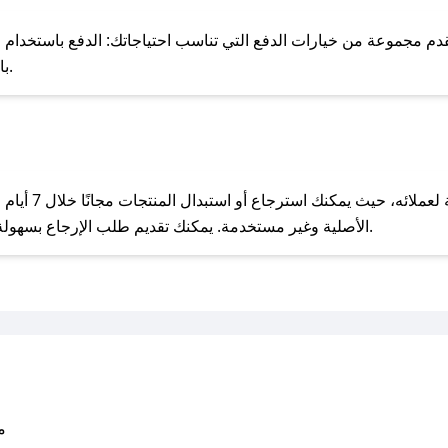
للحص
مجموعة من خيارات الدفع التي تناسب احتياجاتك: الدفع باستخدام البطاقات 
Pay، بالإضافة إلى إمكانية الدفع بالتقسيط الشهري.
مع صحصح، تسوق بذكاء ووفّر على كل مشترياتك مع كوبونات خصم حصرية من مطيه!
يحرص مطيه على ت
الأصلية وغير مستخدمة. يمكنك تقديم طلب الإرجاع بسهولة عبر موقعنا الإلكتروني أو من خلال خدمة العملاء.
متو