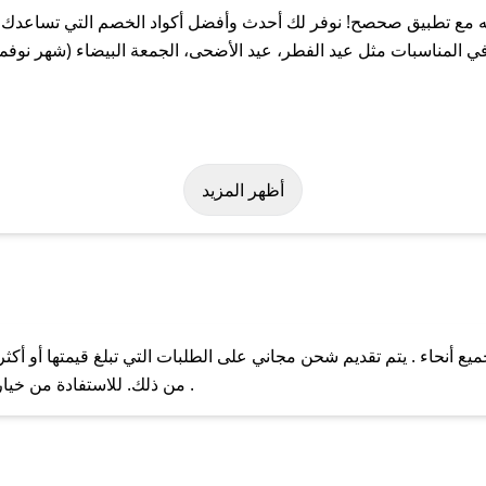
مع تطبيق صحصح! نوفر لك أحدث وأفضل أكواد الخصم التي تساعدك عل
لمناسبات مثل عيد الفطر، عيد الأضحى، الجمعة البيضاء (شهر نوفمبر
 بسهولة على كود خصم مطيه. وفي حال عدم توفر الكوبون، تواصل معنا ع
أظهر المزيد
أنحاء . يتم تقديم شحن مجاني على الطلبات التي تبلغ قيمتها أو أكثر
ل مع فريق دعم صحصح عبر الرسائل الخاصة على تويتر أو البريد الإلك
من ذلك. للاستفادة من خيار التوصيل السريع، يرجى تقديم طلبك قبل الساعة .
حال عدم توفر كوبونات لمتجرك المفضل، يمكنك مراسلتنا مباشرة وس