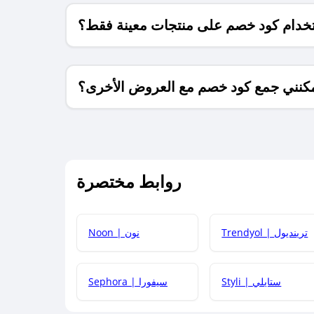
خدام كود خصم على منتجات معينة فقط؟
كنني جمع كود خصم مع العروض الأخرى؟
ما معنى كود خصم ؟
روابط مختصرة
كيف يمكنك استخدام كود الخصم؟
Trendyol | ترينديول
Noon | نون
 أحدث أكواد الخصم والعروض للمتاجر؟
Styli | ستايلي
Sephora | سيفورا