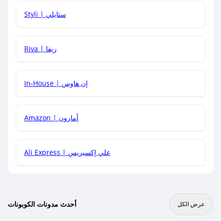
هل يمكنني استخدام كود خصم على منتجات معينة فقط؟
Styli | ستايلي
هل يمكنني جمع كود خصم مع العروض الأخرى؟
Riva | ريفا
In-House | إن هاوس
Amazon | أمازون
Ali Express | علي إكسبريس
أحدث مدونات الكوبونات
عرض الكل