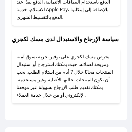
وسنقوم بحل المشكلة في أسرع وقت ممكن.
الدفع باستخدام البطاقات الائتمانية، الدفع نقدًا عند
الاستلام، خدمة Apple Pay، بالإضافة إلى إمكانية
الدفع بالتقسيط الشهري.
### ماذا أفعل إذا لم أجد كود خصم لمتجري
المفضل؟
في حال عدم توفر كوبونات لمتجرك المفضل، يمكنك
سياسة الإرجاع والاستبدال لدى مسك لكجري
مراسلتنا مباشرة وسنعمل على توفير الكوبونات في
أسرع وقت ممكن.
يحرص مسك لكجري على توفير تجربة تسوق آمنة
### كيف تحصل على كوبونات خصم حصرية من
ومريحة لعملائه، حيث يمكنك استرجاع أو استبدال
مسك لكجري؟
المنتجات مجانًا خلال 7 أيام من استلام الطلب. يجب
للحصول على كوبونات وخصومات حصرية، قم بما
أن تكون المنتجات بحالتها الأصلية وغير مستخدمة.
يلي:
يمكنك تقديم طلب الإرجاع بسهولة عبر موقعنا
- اضغط على أيقونة متابعة لمتجر مسك لكجري في
الإلكتروني أو من خلال خدمة العملاء.
تطبيق صحصح.
- تابع حسابنا الرسمي على تويتر وقم بتفعيل زر
التنبيهات.
- قم بتفعيل إشعارات تطبيق صحصح ليصلك كل