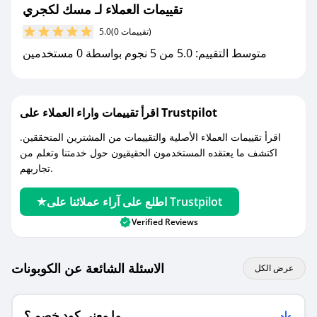
جديد.
تقييمات العملاء لـ مسك لكجري
(0 تقييمات)
5.0
مع صحصح، تسوق بذكاء ووفّر على كل مشترياتك مع
متوسط التقييم: 5.0 من 5 نجوم بواسطة 0 مستخدمين
كوبونات خصم حصرية من مسك لكجري!
اقرأ تقييمات واراء العملاء على Trustpilot
اقرأ تقييمات العملاء الأصلية والتقييمات من المشترين المتحققين.
اكتشف ما يعتقده المستخدمون الحقيقيون حول خدمتنا وتعلم من
تجاربهم.
اطلع على آراء عملائنا على Trustpilot
Verified Reviews
الاسئلة الشائعة عن الكوبونات
عرض الكل
ما معنى كود خصم ؟