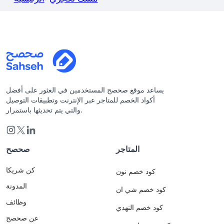
يساعد موقع صحصح المستخدمين في العثور على أفضل
أكواد الخصم للمتاجر عبر الإنترنت وتطبيقات التوصيل
والتي يتم تحديثها باستمرار.
المتاجر
صحصح
كن شريكا
كود خصم نون
المدونة
كود خصم شي ان
وظائف
كود خصم النهدي
عن صحصح