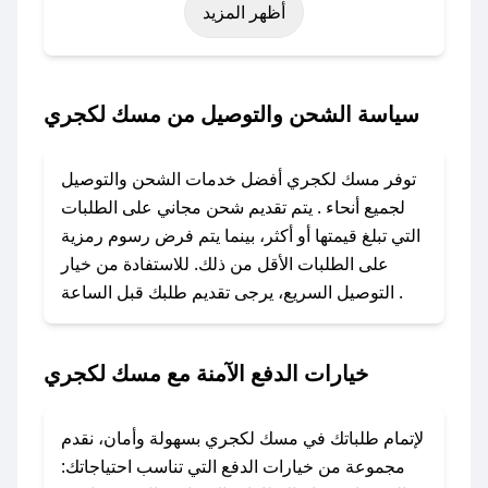
أظهر المزيد
نوفمبر)، رمضان، اليوم الوطني، يوم التأسيس، أو
حتى عروض خاصة أخرى.
### كيف تحصل على كود خصم من مسك لكجري؟
سياسة الشحن والتوصيل من مسك لكجري
باستخدام تطبيق صحصح، يمكنك العثور بسهولة على
كود خصم مسك لكجري. وفي حال عدم توفر
توفر مسك لكجري أفضل خدمات الشحن والتوصيل
الكوبون، تواصل معنا عبر تويتر أو البريد الإلكتروني
لجميع أنحاء . يتم تقديم شحن مجاني على الطلبات
لإضافته بسرعة.
التي تبلغ قيمتها أو أكثر، بينما يتم فرض رسوم رمزية
على الطلبات الأقل من ذلك. للاستفادة من خيار
### كيفية استخدام كود خصم مسك لكجري؟
التوصيل السريع، يرجى تقديم طلبك قبل الساعة .
1. انسخ كود الخصم من تطبيق صحصح.
2. الصقه في خانة الدفع عند التسوق من مسك
لكجري.
خيارات الدفع الآمنة مع مسك لكجري
### ماذا أفعل إذا لم يعمل كود الخصم؟
لا تقلق! يمكنك التواصل مع فريق دعم صحصح عبر
لإتمام طلباتك في مسك لكجري بسهولة وأمان، نقدم
الرسائل الخاصة على تويتر أو البريد الإلكتروني،
مجموعة من خيارات الدفع التي تناسب احتياجاتك: