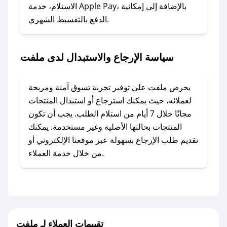
### ماذا أفعل إذا لم أجد كود خصم لمتجري
الاستلام، خدمة Apple Pay، بالإضافة إلى إمكانية
الدفع بالتقسيط الشهري.
المفضل؟
في حال عدم توفر كوبونات لمتجرك المفضل، يمكنك
مراسلتنا مباشرة وسنعمل على توفير الكوبونات في
سياسة الإرجاع والاستبدال لدى ملفت
أسرع وقت ممكن.
### كيف تحصل على كوبونات خصم حصرية من
يحرص ملفت على توفير تجربة تسوق آمنة ومريحة
ملفت؟
لعملائه، حيث يمكنك استرجاع أو استبدال المنتجات
للحصول على كوبونات وخصومات حصرية، قم بما
مجانًا خلال 7 أيام من استلام الطلب. يجب أن تكون
يلي:
المنتجات بحالتها الأصلية وغير مستخدمة. يمكنك
- اضغط على أيقونة متابعة لمتجر ملفت في تطبيق
تقديم طلب الإرجاع بسهولة عبر موقعنا الإلكتروني أو
صحصح.
من خلال خدمة العملاء.
- تابع حسابنا الرسمي على تويتر وقم بتفعيل زر
التنبيهات.
- قم بتفعيل إشعارات تطبيق صحصح ليصلك كل
جديد.
تقييمات العملاء لـ ملفت