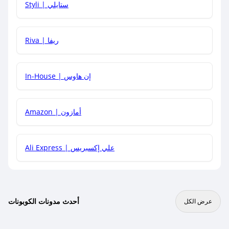
Styli | ستايلي
هل يمكنني جمع كود خصم مع العروض الأخرى؟
Riva | ريفا
In-House | إن هاوس
Amazon | أمازون
Ali Express | علي إكسبريس
أحدث مدونات الكوبونات
عرض الكل