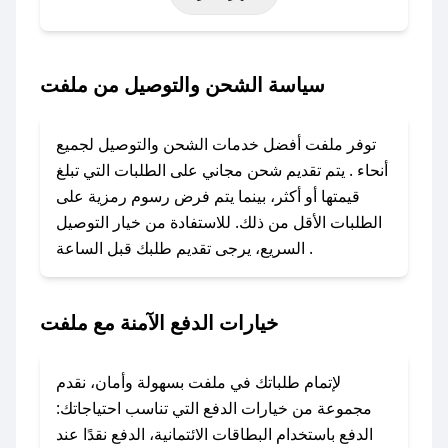
أخرى.
### كيف تحصل على كود خصم من ملفت؟
سياسة الشحن والتوصيل من ملفت
باستخدام تطبيق صحصح، يمكنك العثور بسهولة على
كود خصم ملفت. وفي حال عدم توفر الكوبون،
توفر ملفت أفضل خدمات الشحن والتوصيل لجميع
تواصل معنا عبر تويتر أو البريد الإلكتروني لإضافته
أنحاء . يتم تقديم شحن مجاني على الطلبات التي تبلغ
بسرعة.
قيمتها أو أكثر، بينما يتم فرض رسوم رمزية على
الطلبات الأقل من ذلك. للاستفادة من خيار التوصيل
### كيفية استخدام كود خصم ملفت؟
السريع، يرجى تقديم طلبك قبل الساعة .
1. انسخ كود الخصم من تطبيق صحصح.
2. الصقه في خانة الدفع عند التسوق من ملفت.
خيارات الدفع الآمنة مع ملفت
### ماذا أفعل إذا لم يعمل كود الخصم؟
لا تقلق! يمكنك التواصل مع فريق دعم صحصح عبر
الرسائل الخاصة على تويتر أو البريد الإلكتروني،
لإتمام طلباتك في ملفت بسهولة وأمان، نقدم
وسنقوم بحل المشكلة في أسرع وقت ممكن.
مجموعة من خيارات الدفع التي تناسب احتياجاتك:
الدفع باستخدام البطاقات الائتمانية، الدفع نقدًا عند