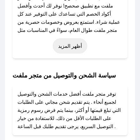
ملفت مع تطبيق صحصح! نوفر لك أحدث وأفضل
أكواد الخصم التي تساعدك على التوفير عند كل
عملية شراء. استمتع بعروض وخصومات حصرية من
متجر ملفت طوال العام، سواءً في المناسبات مثل
عيد الفطر، عيد الأضحى، الجمعة البيضاء (شهر
أظهر المزيد
نوفمبر)، رمضان، اليوم الوطني، يوم التأسيس، أو
حتى عروض خاصة أخرى.
### كيف تحصل على كود خصم من متجر ملفت؟
سياسة الشحن والتوصيل من متجر ملفت
باستخدام تطبيق صحصح، يمكنك العثور بسهولة على
كود خصم متجر ملفت. وفي حال عدم توفر الكوبون،
توفر متجر ملفت أفضل خدمات الشحن والتوصيل
تواصل معنا عبر تويتر أو البريد الإلكتروني لإضافته
لجميع أنحاء . يتم تقديم شحن مجاني على الطلبات
بسرعة.
التي تبلغ قيمتها أو أكثر، بينما يتم فرض رسوم رمزية
على الطلبات الأقل من ذلك. للاستفادة من خيار
### كيفية استخدام كود خصم متجر ملفت؟
التوصيل السريع، يرجى تقديم طلبك قبل الساعة .
1. انسخ كود الخصم من تطبيق صحصح.
2. الصقه في خانة الدفع عند التسوق من متجر