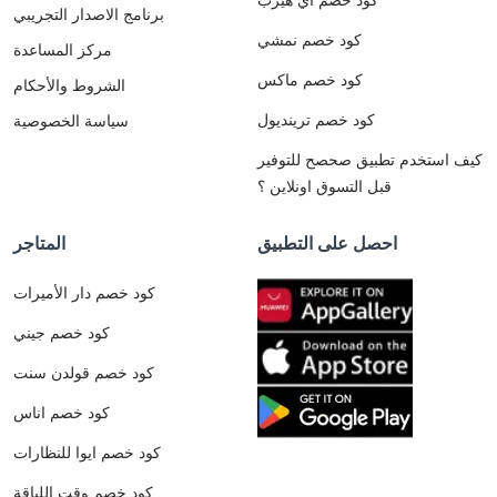
برنامج الاصدار التجريبي
كود خصم نمشي
مركز المساعدة
كود خصم ماكس
الشروط والأحكام
كود خصم ترينديول
سياسة الخصوصية
كيف استخدم تطبيق صحصح للتوفير
قبل التسوق اونلاين ؟
احصل على التطبيق
المتاجر
كود خصم دار الأميرات
كود خصم جيني
كود خصم قولدن سنت
كود خصم اناس
كود خصم ايوا للنظارات
كود خصم وقت اللياقة