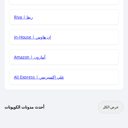
هل يمكنني جمع كود خصم مع العروض الأخرى؟
Riva | ريفا
In-House | إن هاوس
Amazon | أمازون
Ali Express | علي إكسبريس
أحدث مدونات الكوبونات
عرض الكل