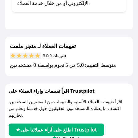
- اضغط على أيقونة متابعة لمتجر متجر ملفت في
الإلكتروني أو من خلال خدمة العملاء.
تطبيق صحصح.
- تابع حسابنا الرسمي على تويتر وقم بتفعيل زر
التنبيهات.
- قم بتفعيل إشعارات تطبيق صحصح ليصلك كل
جديد.
تقييمات العملاء لـ متجر ملفت
(0 تقييمات)
5.0
مع صحصح، تسوق بذكاء ووفّر على كل مشترياتك مع
متوسط التقييم: 5.0 من 5 نجوم بواسطة 0 مستخدمين
كوبونات خصم حصرية من متجر ملفت!
اقرأ تقييمات واراء العملاء على Trustpilot
اقرأ تقييمات العملاء الأصلية والتقييمات من المشترين المتحققين.
اكتشف ما يعتقده المستخدمون الحقيقيون حول خدمتنا وتعلم من
تجاربهم.
اطلع على آراء عملائنا على Trustpilot