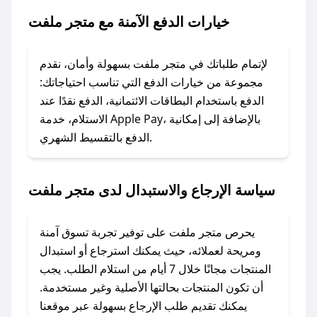
ملفت.
خيارات الدفع الآمنة مع متجر ملفت
### ماذا أفعل إذا لم يعمل كود الخصم؟
لا تقلق! يمكنك التواصل مع فريق دعم صحصح عبر
لإتمام طلباتك في متجر ملفت بسهولة وأمان، نقدم
الرسائل الخاصة على تويتر أو البريد الإلكتروني،
مجموعة من خيارات الدفع التي تناسب احتياجاتك:
وسنقوم بحل المشكلة في أسرع وقت ممكن.
الدفع باستخدام البطاقات الائتمانية، الدفع نقدًا عند
الاستلام، خدمة Apple Pay، بالإضافة إلى إمكانية
الدفع بالتقسيط الشهري.
### ماذا أفعل إذا لم أجد كود خصم لمتجري
المفضل؟
في حال عدم توفر كوبونات لمتجرك المفضل، يمكنك
سياسة الإرجاع والاستبدال لدى متجر ملفت
مراسلتنا مباشرة وسنعمل على توفير الكوبونات في
أسرع وقت ممكن.
يحرص متجر ملفت على توفير تجربة تسوق آمنة
### كيف تحصل على كوبونات خصم حصرية من
ومريحة لعملائه، حيث يمكنك استرجاع أو استبدال
متجر ملفت؟
المنتجات مجانًا خلال 7 أيام من استلام الطلب. يجب
للحصول على كوبونات وخصومات حصرية، قم بما
أن تكون المنتجات بحالتها الأصلية وغير مستخدمة.
يلي:
يمكنك تقديم طلب الإرجاع بسهولة عبر موقعنا