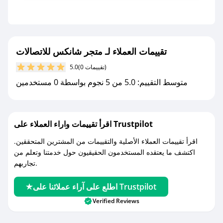
- قم بتفعيل إشعارات تطبيق صحصح ليصلك كل
جديد.
مع صحصح، تسوق بذكاء ووفّر على كل مشترياتك مع
تقييمات العملاء لـ متجر شانكس للاتصالات
كوبونات خصم حصرية من متجر شانكس للاتصالات!
(0 تقييمات)
5.0
متوسط التقييم: 5.0 من 5 نجوم بواسطة 0 مستخدمين
اقرأ تقييمات واراء العملاء على Trustpilot
اقرأ تقييمات العملاء الأصلية والتقييمات من المشترين المتحققين.
اكتشف ما يعتقده المستخدمون الحقيقيون حول خدمتنا وتعلم من
تجاربهم.
اطلع على آراء عملائنا على Trustpilot
Verified Reviews