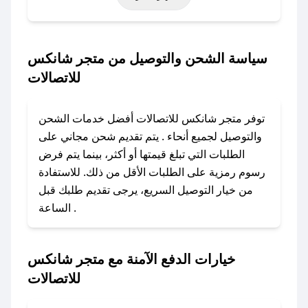
التأسيس، أو حتى عروض خاصة أخرى.
### كيف تحصل على كود خصم من متجر شانكس
سياسة الشحن والتوصيل من متجر شانكس
للاتصالات؟
للاتصالات
باستخدام تطبيق صحصح، يمكنك العثور بسهولة على
كود خصم متجر شانكس للاتصالات. وفي حال عدم
توفر متجر شانكس للاتصالات أفضل خدمات الشحن
توفر الكوبون، تواصل معنا عبر تويتر أو البريد
والتوصيل لجميع أنحاء . يتم تقديم شحن مجاني على
الإلكتروني لإضافته بسرعة.
الطلبات التي تبلغ قيمتها أو أكثر، بينما يتم فرض
رسوم رمزية على الطلبات الأقل من ذلك. للاستفادة
### كيفية استخدام كود خصم متجر شانكس
من خيار التوصيل السريع، يرجى تقديم طلبك قبل
للاتصالات؟
الساعة .
1. انسخ كود الخصم من تطبيق صحصح.
2. الصقه في خانة الدفع عند التسوق من متجر
شانكس للاتصالات.
خيارات الدفع الآمنة مع متجر شانكس
للاتصالات
### ماذا أفعل إذا لم يعمل كود الخصم؟
لا تقلق! يمكنك التواصل مع فريق دعم صحصح عبر