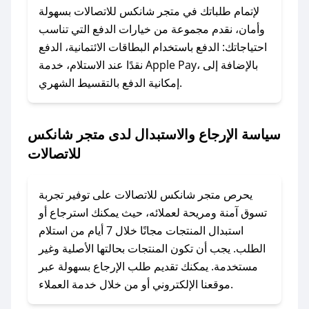
الرسائل الخاصة على تويتر أو البريد الإلكتروني،
لإتمام طلباتك في متجر شانكس للاتصالات بسهولة
وسنقوم بحل المشكلة في أسرع وقت ممكن.
وأمان، نقدم مجموعة من خيارات الدفع التي تناسب
احتياجاتك: الدفع باستخدام البطاقات الائتمانية، الدفع
### ماذا أفعل إذا لم أجد كود خصم لمتجري
نقدًا عند الاستلام، خدمة Apple Pay، بالإضافة إلى
المفضل؟
إمكانية الدفع بالتقسيط الشهري.
في حال عدم توفر كوبونات لمتجرك المفضل، يمكنك
مراسلتنا مباشرة وسنعمل على توفير الكوبونات في
سياسة الإرجاع والاستبدال لدى متجر شانكس
أسرع وقت ممكن.
للاتصالات
### كيف تحصل على كوبونات خصم حصرية من
متجر شانكس للاتصالات؟
يحرص متجر شانكس للاتصالات على توفير تجربة
للحصول على كوبونات وخصومات حصرية، قم بما
تسوق آمنة ومريحة لعملائه، حيث يمكنك استرجاع أو
يلي:
استبدال المنتجات مجانًا خلال 7 أيام من استلام
- اضغط على أيقونة متابعة لمتجر متجر شانكس
الطلب. يجب أن تكون المنتجات بحالتها الأصلية وغير
للاتصالات في تطبيق صحصح.
مستخدمة. يمكنك تقديم طلب الإرجاع بسهولة عبر
- تابع حسابنا الرسمي على تويتر وقم بتفعيل زر
موقعنا الإلكتروني أو من خلال خدمة العملاء.
التنبيهات.