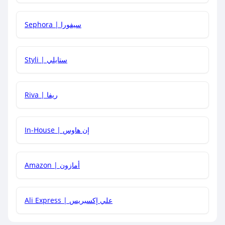
كيف أحصل على أقوى كود خصم؟
Sephora | سيفورا
هل يمكنني استخدام كود خصم على منتجات معينة فقط؟
Styli | ستايلي
هل يمكنني جمع كود خصم مع العروض الأخرى؟
Riva | ريفا
In-House | إن هاوس
Amazon | أمازون
Ali Express | علي إكسبريس