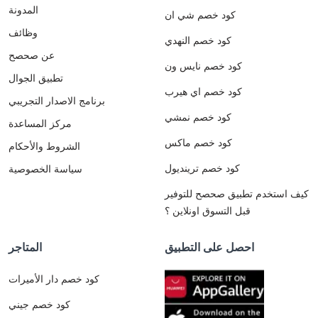
المدونة
كود خصم شي ان
وظائف
كود خصم النهدي
عن صحصح
كود خصم نايس ون
تطبيق الجوال
كود خصم اي هيرب
برنامج الاصدار التجريبي
كود خصم نمشي
مركز المساعدة
كود خصم ماكس
الشروط والأحكام
كود خصم ترينديول
سياسة الخصوصية
كيف استخدم تطبيق صحصح للتوفير
قبل التسوق اونلاين ؟
احصل على التطبيق
المتاجر
كود خصم دار الأميرات
كود خصم جيني