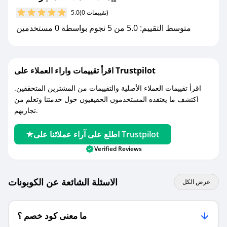
(0 تقييمات)
5.0
مع صحصح، تسوق بذكاء ووفّر على كل مشترياتك مع
متوسط التقييم: 5.0 من 5 نجوم بواسطة 0 مستخدمين
كوبونات خصم حصرية من متجر اصاله!
اقرأ تقييمات واراء العملاء على Trustpilot
اقرأ تقييمات العملاء الأصلية والتقييمات من المشترين المتحققين.
اكتشف ما يعتقده المستخدمون الحقيقيون حول خدمتنا وتعلم من
تجاربهم.
اطلع على آراء عملائنا على Trustpilot
Verified Reviews
الاسئلة الشائعة عن الكوبونات
عرض الكل
ما معنى كود خصم ؟