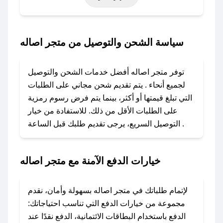
حتى عروض خاصة أخرى.
### كيف تحصل على كود خصم من متجر اصاله؟
سياسة الشحن والتوصيل من متجر اصاله
باستخدام تطبيق صحصح، يمكنك العثور بسهولة على
كود خصم متجر اصاله. وفي حال عدم توفر الكوبون،
توفر متجر اصاله أفضل خدمات الشحن والتوصيل
تواصل معنا عبر تويتر أو البريد الإلكتروني لإضافته
لجميع أنحاء . يتم تقديم شحن مجاني على الطلبات
بسرعة.
التي تبلغ قيمتها أو أكثر، بينما يتم فرض رسوم رمزية
على الطلبات الأقل من ذلك. للاستفادة من خيار
### كيفية استخدام كود خصم متجر اصاله؟
التوصيل السريع، يرجى تقديم طلبك قبل الساعة .
1. انسخ كود الخصم من تطبيق صحصح.
2. الصقه في خانة الدفع عند التسوق من متجر
اصاله.
خيارات الدفع الآمنة مع متجر اصاله
### ماذا أفعل إذا لم يعمل كود الخصم؟
لا تقلق! يمكنك التواصل مع فريق دعم صحصح عبر
لإتمام طلباتك في متجر اصاله بسهولة وأمان، نقدم
الرسائل الخاصة على تويتر أو البريد الإلكتروني،
مجموعة من خيارات الدفع التي تناسب احتياجاتك:
وسنقوم بحل المشكلة في أسرع وقت ممكن.
الدفع باستخدام البطاقات الائتمانية، الدفع نقدًا عند