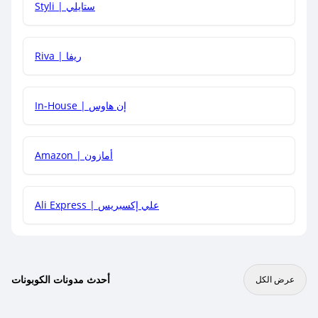
Styli | ستايلي
هل يمكنني جمع كود خصم مع العروض الأخرى؟
Riva | ريفا
In-House | إن هاوس
Amazon | أمازون
Ali Express | علي إكسبريس
أحدث مدونات الكوبونات
عرض الكل