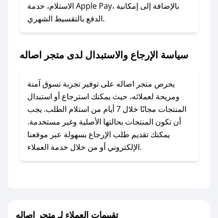
الاستلام، خدمة Apple Pay، بالإضافة إلى إمكانية
الدفع بالتقسيط الشهري.
### ماذا أفعل إذا لم أجد كود خصم لمتجري
المفضل؟
في حال عدم توفر كوبونات لمتجرك المفضل، يمكنك
سياسة الإرجاع والاستبدال لدى متجر اصاله
مراسلتنا مباشرة وسنعمل على توفير الكوبونات في
أسرع وقت ممكن.
يحرص متجر اصاله على توفير تجربة تسوق آمنة
### كيف تحصل على كوبونات خصم حصرية من
ومريحة لعملائه، حيث يمكنك استرجاع أو استبدال
متجر اصاله؟
المنتجات مجانًا خلال 7 أيام من استلام الطلب. يجب
للحصول على كوبونات وخصومات حصرية، قم بما
أن تكون المنتجات بحالتها الأصلية وغير مستخدمة.
يلي:
يمكنك تقديم طلب الإرجاع بسهولة عبر موقعنا
- اضغط على أيقونة متابعة لمتجر متجر اصاله في
الإلكتروني أو من خلال خدمة العملاء.
تطبيق صحصح.
- تابع حسابنا الرسمي على تويتر وقم بتفعيل زر
التنبيهات.
- قم بتفعيل إشعارات تطبيق صحصح ليصلك كل
جديد.
تقييمات العملاء لـ متجر اصاله