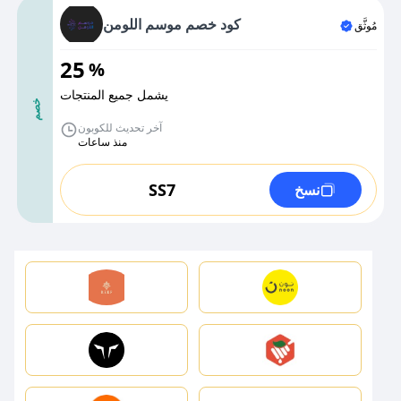
كود خصم موسم اللومن
مُوثَّق
25
%
يشمل جميع المنتجات
خصم
آخر تحديث للكوبون
منذ ساعات
SS7
نسخ