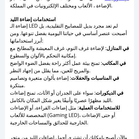
الإضاءة ، الألعاب ومختلف الإلكترونيات في المملكة.
استخدامات إضاءة الليد
إضاءة الـ LED لم تعد مجرد بديل للمصابيح التقليدية، بل
أصبحت عنصر أساسي في حياتنا اليومية بفضل تنوعها. ومن
أبرز استخداماتها:
في المنازل
: لإضاءة غرف النوم، غرف المعيشة والمطابخ مع
إمكانية التحكم بالألوان والسطوع.
في المكاتب
: تمنح بيئة عمل أكثر راحة بفضل الضوء الواضح
والمريح للعين، مما يقلل من إجهاد النظر.
في المناسبات والحفلات
: إضاءة بألوان متغيرة وتصاميم
مبتكرة.
في الديكورات
: سواء على الجدران أو الأثاث، تمنح إضاءات
الليد مظهرًا عصريًا وأنيقًا يغير شكل المكان بالكامل.
للاستخدامات العملية
: مثل إضاءات القراءة، أو الإضاءات
المخصصة للألعاب (Gaming LED)، أو حتى الإضاءات
الخارجية للحدائق والمساحات الخارجية.
والآن أصبح بإمكانك أن تشتري أجمل اضاءات الليد من متجر