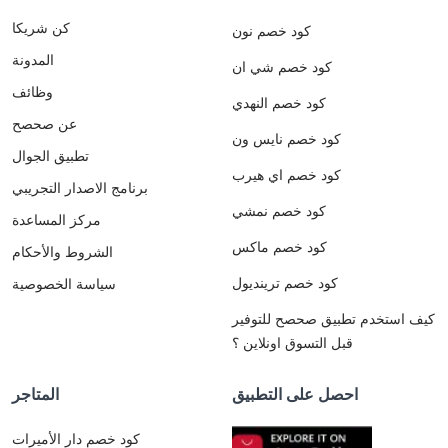
كن شريكا
كود خصم نون
المدونة
كود خصم شي ان
وظائف
كود خصم النهدي
عن صحصح
كود خصم نايس ون
تطبيق الجوال
كود خصم اي هيرب
برنامج الاصدار التجريبي
كود خصم نمشي
مركز المساعدة
كود خصم ماكس
الشروط والأحكام
كود خصم ترينديول
سياسة الخصوصية
كيف استخدم تطبيق صحصح للتوفير
قبل التسوق اونلاين ؟
احصل على التطبيق
المتاجر
كود خصم دار الأميرات