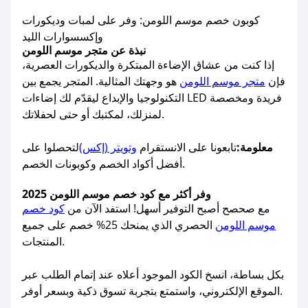
كوبون خصم موسم اللومن: وفر على لمبات وديكورات
وإكسسوارات الليد
نبذة عن متجر موسم اللومن
إذا كنت من عشاق الإضاءة المبتكرة والديكورات العصرية،
فإن
متجر موسم اللومن
هو وجهتك المثالية. المتجر يجمع بين
التكنولوجيا والإبداع ليقدّم لك إضاءات LED فريدة ومخصصة
لمنزلك، لمكتبك أو حتى لحفلاتك.
معلومة:
تابعونا على الانستقرام
وتويتر (إكس)
لتحصلوا على
أفضل أكواد الخصم وكوبونات الخصم.
وفر أكثر مع كود خصم موسم اللومن 2025
مع صحصح أصبح التوفير أسهل! استفد الآن من
كود خصم
موسم اللومن
الحصري الذي يمنحك 25% خصم على جميع
المنتجات.
بكل بساطة، انسخ الكود الموجود أعلاه عند إتمام الطلب عبر
الموقع الإلكتروني، واستمتع بتجربة تسوق ذكية وبسعر أوفر.