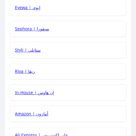
Eyewa | إيوي
كيف أحصل على أقوى كود خصم؟
Sephora | سيفورا
هل يمكنني استخدام كود خصم على منتجات معينة فقط؟
Styli | ستايلي
هل يمكنني جمع كود خصم مع العروض الأخرى؟
Riva | ريفا
In-House | إن هاوس
Amazon | أمازون
Ali Express | علي إكسبريس