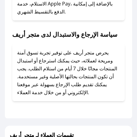
### ماذا أفعل إذا لم أجد كود خصم لمتجري
الاستلام، خدمة Apple Pay، بالإضافة إلى إمكانية
الدفع بالتقسيط الشهري.
المفضل؟
في حال عدم توفر كوبونات لمتجرك المفضل، يمكنك
مراسلتنا مباشرة وسنعمل على توفير الكوبونات في
سياسة الإرجاع والاستبدال لدى متجر أريف
أسرع وقت ممكن.
### كيف تحصل على كوبونات خصم حصرية من
يحرص متجر أريف على توفير تجربة تسوق آمنة
متجر أريف؟
ومريحة لعملائه، حيث يمكنك استرجاع أو استبدال
للحصول على كوبونات وخصومات حصرية، قم بما
المنتجات مجانًا خلال 7 أيام من استلام الطلب. يجب
يلي:
أن تكون المنتجات بحالتها الأصلية وغير مستخدمة.
- اضغط على أيقونة متابعة لمتجر متجر أريف في
يمكنك تقديم طلب الإرجاع بسهولة عبر موقعنا
تطبيق صحصح.
الإلكتروني أو من خلال خدمة العملاء.
- تابع حسابنا الرسمي على تويتر وقم بتفعيل زر
التنبيهات.
- قم بتفعيل إشعارات تطبيق صحصح ليصلك كل
جديد.
تقييمات العملاء لـ متجر أريف