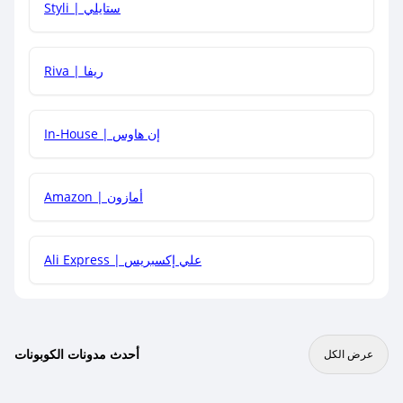
Styli | ستايلي
هل يمكنني جمع كود خصم مع العروض الأخرى؟
Riva | ريفا
In-House | إن هاوس
Amazon | أمازون
Ali Express | علي إكسبريس
أحدث مدونات الكوبونات
عرض الكل