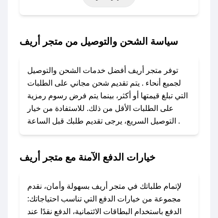
خاصة أخرى.
### كيف تحصل على كود خصم من متجر أريف؟
سياسة الشحن والتوصيل من متجر أريف
باستخدام تطبيق صحصح، يمكنك العثور بسهولة على
كود خصم متجر أريف. وفي حال عدم توفر الكوبون،
توفر متجر أريف أفضل خدمات الشحن والتوصيل
تواصل معنا عبر تويتر أو البريد الإلكتروني لإضافته
لجميع أنحاء . يتم تقديم شحن مجاني على الطلبات
بسرعة.
التي تبلغ قيمتها أو أكثر، بينما يتم فرض رسوم رمزية
على الطلبات الأقل من ذلك. للاستفادة من خيار
### كيفية استخدام كود خصم متجر أريف؟
التوصيل السريع، يرجى تقديم طلبك قبل الساعة .
1. انسخ كود الخصم من تطبيق صحصح.
2. الصقه في خانة الدفع عند التسوق من متجر أريف.
خيارات الدفع الآمنة مع متجر أريف
### ماذا أفعل إذا لم يعمل كود الخصم؟
لا تقلق! يمكنك التواصل مع فريق دعم صحصح عبر
الرسائل الخاصة على تويتر أو البريد الإلكتروني،
لإتمام طلباتك في متجر أريف بسهولة وأمان، نقدم
وسنقوم بحل المشكلة في أسرع وقت ممكن.
مجموعة من خيارات الدفع التي تناسب احتياجاتك:
الدفع باستخدام البطاقات الائتمانية، الدفع نقدًا عند