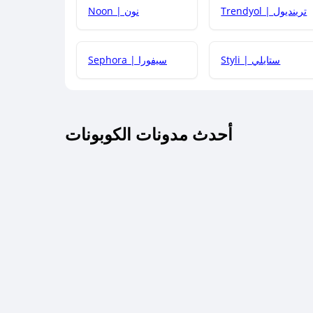
Trendyol | ترينديول
Noon | نون
 أحدث أكواد الخصم والعروض للمتاجر؟
Styli | ستايلي
Sephora | سيفورا
كم مدة صلاحية كود الخصم؟
أحدث مدونات الكوبونات
 توصيل مجاني أو بدون رسوم الشحن ؟
كنني معرفة إذا كان كود الخصم لا يعمل؟
كيف أحصل على أقوى كود خصم؟