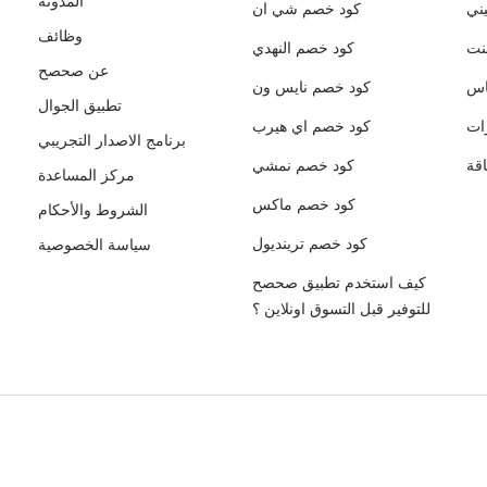
المدونة
ني
كود خصم شي ان
وظائف
نت
كود خصم النهدي
عن صحصح
اس
كود خصم نايس ون
تطبيق الجوال
ات
كود خصم اي هيرب
برنامج الاصدار التجريبي
قة
كود خصم نمشي
مركز المساعدة
كود خصم ماكس
الشروط والأحكام
كود خصم ترينديول
سياسة الخصوصية
كيف استخدم تطبيق صحصح
للتوفير قبل التسوق اونلاين ؟