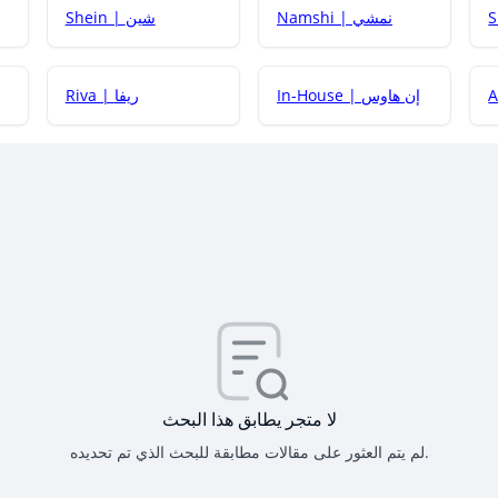
Namshi | نمشي
Shein | شين
كيف أحصل على
In-House | إن هاوس
Riva | ريفا
كيف أحصل على
كيف يم
لا متجر يطابق هذا البحث
لم يتم العثور على مقالات مطابقة للبحث الذي تم تحديده.