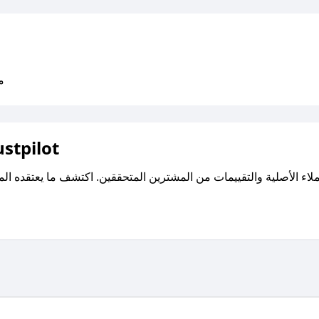
متو
اقرأ تقييمات واراء العملاء ع