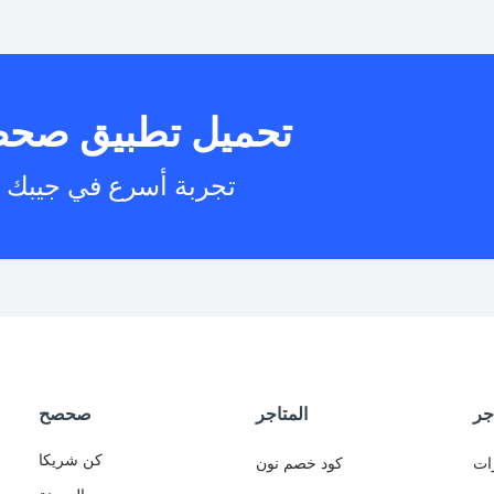
هل يمكنني است
تحميل تطبيق صح
هل يم
تجربة أسرع في جيبك
جر
المتاجر
صحصح
كن شريكا
ات
كود خصم نون