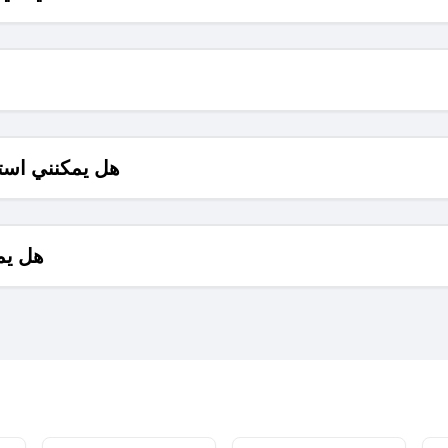
هل يمكنني است
هل يم