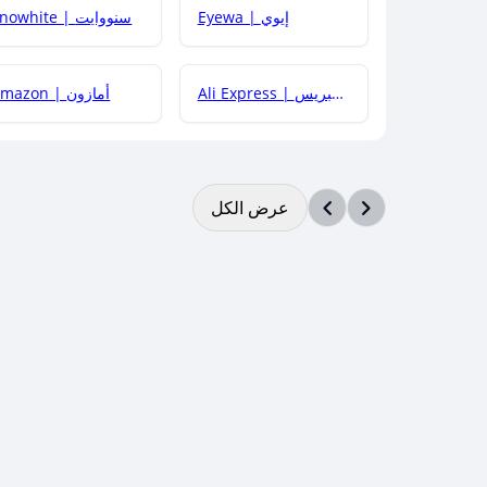
Eyewa | إيوي
Snowhite | سنووايت
Ali Express | علي إكسبريس
Amazon | أمازون
عرض الكل