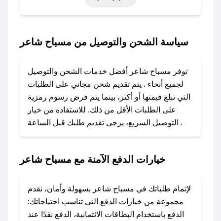
حتى عروض خاصة أخرى.
### كيف تحصل على كود خصم من مسباح شاعر؟
سياسة الشحن والتوصيل من مسباح شاعر
باستخدام تطبيق صحصح، يمكنك العثور بسهولة على
كود خصم مسباح شاعر. وفي حال عدم توفر
توفر مسباح شاعر أفضل خدمات الشحن والتوصيل
الكوبون، تواصل معنا عبر تويتر أو البريد الإلكتروني
لجميع أنحاء . يتم تقديم شحن مجاني على الطلبات
لإضافته بسرعة.
التي تبلغ قيمتها أو أكثر، بينما يتم فرض رسوم رمزية
على الطلبات الأقل من ذلك. للاستفادة من خيار
### كيفية استخدام كود خصم مسباح شاعر؟
التوصيل السريع، يرجى تقديم طلبك قبل الساعة .
1. انسخ كود الخصم من تطبيق صحصح.
2. الصقه في خانة الدفع عند التسوق من مسباح
شاعر.
خيارات الدفع الآمنة مع مسباح شاعر
### ماذا أفعل إذا لم يعمل كود الخصم؟
لا تقلق! يمكنك التواصل مع فريق دعم صحصح عبر
لإتمام طلباتك في مسباح شاعر بسهولة وأمان، نقدم
الرسائل الخاصة على تويتر أو البريد الإلكتروني،
مجموعة من خيارات الدفع التي تناسب احتياجاتك:
وسنقوم بحل المشكلة في أسرع وقت ممكن.
الدفع باستخدام البطاقات الائتمانية، الدفع نقدًا عند