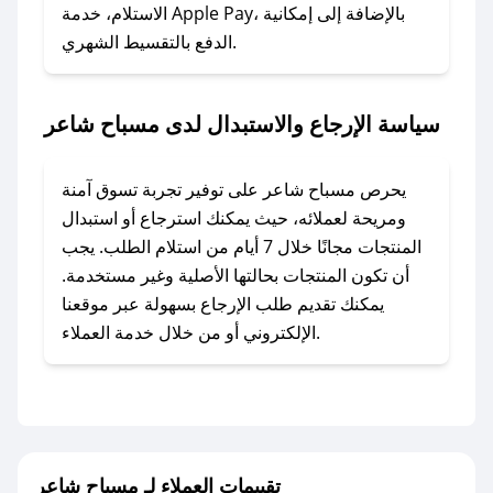
الاستلام، خدمة Apple Pay، بالإضافة إلى إمكانية
الدفع بالتقسيط الشهري.
### ماذا أفعل إذا لم أجد كود خصم لمتجري
المفضل؟
في حال عدم توفر كوبونات لمتجرك المفضل، يمكنك
سياسة الإرجاع والاستبدال لدى مسباح شاعر
مراسلتنا مباشرة وسنعمل على توفير الكوبونات في
أسرع وقت ممكن.
يحرص مسباح شاعر على توفير تجربة تسوق آمنة
### كيف تحصل على كوبونات خصم حصرية من
ومريحة لعملائه، حيث يمكنك استرجاع أو استبدال
مسباح شاعر؟
المنتجات مجانًا خلال 7 أيام من استلام الطلب. يجب
للحصول على كوبونات وخصومات حصرية، قم بما
أن تكون المنتجات بحالتها الأصلية وغير مستخدمة.
يلي:
يمكنك تقديم طلب الإرجاع بسهولة عبر موقعنا
- اضغط على أيقونة متابعة لمتجر مسباح شاعر في
الإلكتروني أو من خلال خدمة العملاء.
تطبيق صحصح.
- تابع حسابنا الرسمي على تويتر وقم بتفعيل زر
التنبيهات.
- قم بتفعيل إشعارات تطبيق صحصح ليصلك كل
جديد.
تقييمات العملاء لـ مسباح شاعر