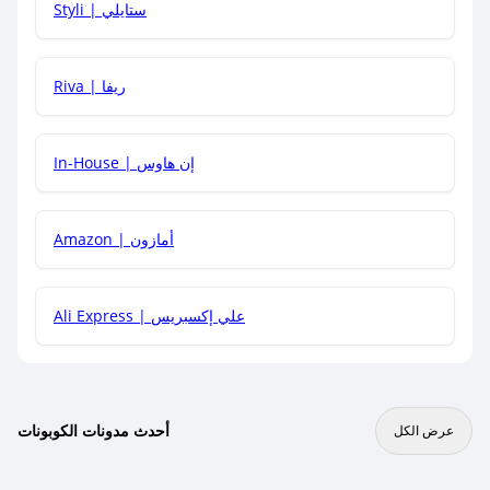
Styli | ستايلي
هل يمكنني جمع كود خصم مع العروض الأخرى؟
Riva | ريفا
In-House | إن هاوس
Amazon | أمازون
Ali Express | علي إكسبريس
أحدث مدونات الكوبونات
عرض الكل