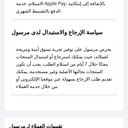
### ماذا أفعل إذا لم أجد كود خصم لمتجري
الاستلام، خدمة Apple Pay، بالإضافة إلى إمكانية
الدفع بالتقسيط الشهري.
المفضل؟
في حال عدم توفر كوبونات لمتجرك المفضل، يمكنك
مراسلتنا مباشرة وسنعمل على توفير الكوبونات في
سياسة الإرجاع والاستبدال لدى مرسول
أسرع وقت ممكن.
### كيف تحصل على كوبونات خصم حصرية من
يحرص مرسول على توفير تجربة تسوق آمنة ومريحة
مرسول؟
لعملائه، حيث يمكنك استرجاع أو استبدال المنتجات
للحصول على كوبونات وخصومات حصرية، قم بما
مجانًا خلال 7 أيام من استلام الطلب. يجب أن تكون
يلي:
المنتجات بحالتها الأصلية وغير مستخدمة. يمكنك
- اضغط على أيقونة متابعة لمتجر مرسول في تطبيق
تقديم طلب الإرجاع بسهولة عبر موقعنا الإلكتروني أو
صحصح.
من خلال خدمة العملاء.
- تابع حسابنا الرسمي على تويتر وقم بتفعيل زر
التنبيهات.
- قم بتفعيل إشعارات تطبيق صحصح ليصلك كل
جديد.
تقييمات العملاء لـ مرسول