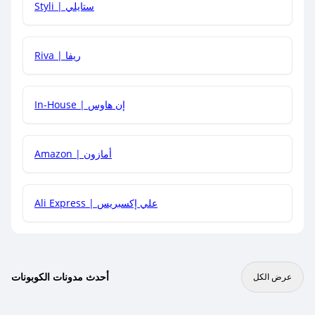
Styli | ستايلي
هل يمكنني جمع كود خصم مع العروض الأخرى؟
Riva | ريفا
In-House | إن هاوس
Amazon | أمازون
Ali Express | علي إكسبريس
أحدث مدونات الكوبونات
عرض الكل