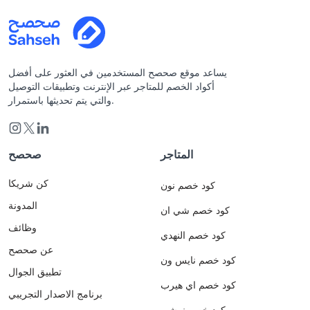
يساعد موقع صحصح المستخدمين في العثور على أفضل
أكواد الخصم للمتاجر عبر الإنترنت وتطبيقات التوصيل
والتي يتم تحديثها باستمرار.
المتاجر
صحصح
كن شريكا
كود خصم نون
المدونة
كود خصم شي ان
وظائف
كود خصم النهدي
عن صحصح
كود خصم نايس ون
تطبيق الجوال
كود خصم اي هيرب
برنامج الاصدار التجريبي
كود خصم نمشي