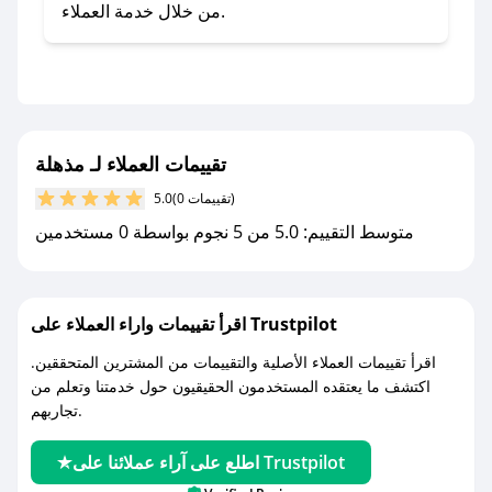
صحصح.
من خلال خدمة العملاء.
- تابع حسابنا الرسمي على تويتر وقم بتفعيل زر
التنبيهات.
- قم بتفعيل إشعارات تطبيق صحصح ليصلك كل
جديد.
تقييمات العملاء لـ مذهلة
مع صحصح، تسوق بذكاء ووفّر على كل مشترياتك مع
(0 تقييمات)
5.0
كوبونات خصم حصرية من مذهلة!
متوسط التقييم: 5.0 من 5 نجوم بواسطة 0 مستخدمين
اقرأ تقييمات واراء العملاء على Trustpilot
اقرأ تقييمات العملاء الأصلية والتقييمات من المشترين المتحققين.
اكتشف ما يعتقده المستخدمون الحقيقيون حول خدمتنا وتعلم من
تجاربهم.
اطلع على آراء عملائنا على Trustpilot