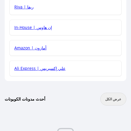
هل يمكنني جمع كود خصم مع العروض الأخرى؟
Riva | ريفا
In-House | إن هاوس
Amazon | أمازون
Ali Express | علي إكسبريس
أحدث مدونات الكوبونات
عرض الكل