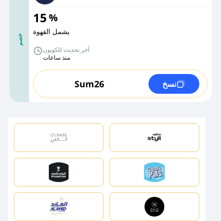
15
%
يشمل القهوة
خصم
آخر تحديث للكوبون
منذ ساعات
Sum26
نسخ