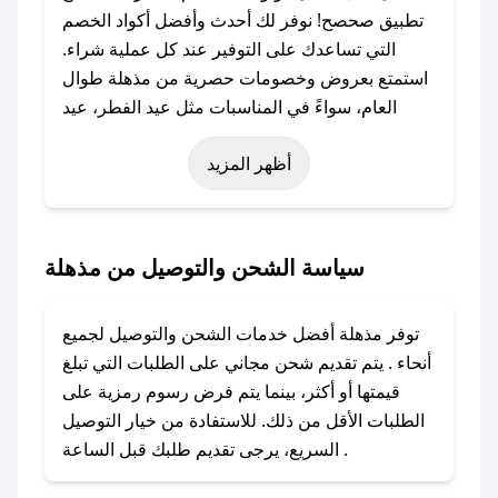
تطبيق صحصح! نوفر لك أحدث وأفضل أكواد الخصم
التي تساعدك على التوفير عند كل عملية شراء.
استمتع بعروض وخصومات حصرية من مذهلة طوال
العام، سواءً في المناسبات مثل عيد الفطر، عيد
الأضحى، الجمعة البيضاء (شهر نوفمبر)، رمضان،
أظهر المزيد
اليوم الوطني، يوم التأسيس، أو حتى عروض خاصة
أخرى.
### كيف تحصل على كود خصم من مذهلة؟
سياسة الشحن والتوصيل من مذهلة
باستخدام تطبيق صحصح، يمكنك العثور بسهولة على
كود خصم مذهلة. وفي حال عدم توفر الكوبون،
توفر مذهلة أفضل خدمات الشحن والتوصيل لجميع
تواصل معنا عبر تويتر أو البريد الإلكتروني لإضافته
أنحاء . يتم تقديم شحن مجاني على الطلبات التي تبلغ
بسرعة.
قيمتها أو أكثر، بينما يتم فرض رسوم رمزية على
الطلبات الأقل من ذلك. للاستفادة من خيار التوصيل
### كيفية استخدام كود خصم مذهلة؟
السريع، يرجى تقديم طلبك قبل الساعة .
1. انسخ كود الخصم من تطبيق صحصح.
2. الصقه في خانة الدفع عند التسوق من مذهلة.