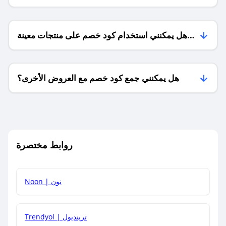
هل يمكنني استخدام كود خصم على منتجات معينة
فقط؟
هل يمكنني جمع كود خصم مع العروض الأخرى؟
ما معنى كود خصم ؟
روابط مختصرة
كيف يمكنك استخدام كود الخصم؟
Noon | نون
كيف أحصل على أحدث أكواد الخصم والعروض للمتاجر؟
Trendyol | ترينديول