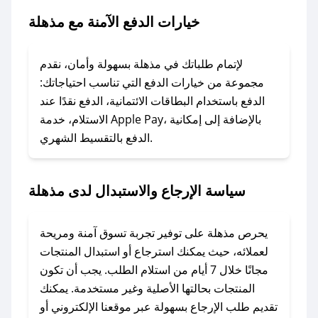
خيارات الدفع الآمنة مع مذهلة
### ماذا أفعل إذا لم يعمل كود الخصم؟
لا تقلق! يمكنك التواصل مع فريق دعم صحصح عبر
الرسائل الخاصة على تويتر أو البريد الإلكتروني،
لإتمام طلباتك في مذهلة بسهولة وأمان، نقدم
وسنقوم بحل المشكلة في أسرع وقت ممكن.
مجموعة من خيارات الدفع التي تناسب احتياجاتك:
الدفع باستخدام البطاقات الائتمانية، الدفع نقدًا عند
### ماذا أفعل إذا لم أجد كود خصم لمتجري
الاستلام، خدمة Apple Pay، بالإضافة إلى إمكانية
الدفع بالتقسيط الشهري.
المفضل؟
في حال عدم توفر كوبونات لمتجرك المفضل، يمكنك
مراسلتنا مباشرة وسنعمل على توفير الكوبونات في
سياسة الإرجاع والاستبدال لدى مذهلة
أسرع وقت ممكن.
### كيف تحصل على كوبونات خصم حصرية من
يحرص مذهلة على توفير تجربة تسوق آمنة ومريحة
مذهلة؟
لعملائه، حيث يمكنك استرجاع أو استبدال المنتجات
للحصول على كوبونات وخصومات حصرية، قم بما
مجانًا خلال 7 أيام من استلام الطلب. يجب أن تكون
يلي:
المنتجات بحالتها الأصلية وغير مستخدمة. يمكنك
- اضغط على أيقونة متابعة لمتجر مذهلة في تطبيق
تقديم طلب الإرجاع بسهولة عبر موقعنا الإلكتروني أو