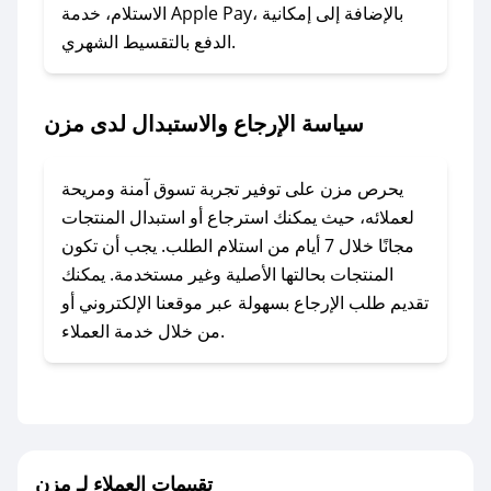
المفضل؟
الاستلام، خدمة Apple Pay، بالإضافة إلى إمكانية
الدفع بالتقسيط الشهري.
في حال عدم توفر كوبونات لمتجرك المفضل، يمكنك
مراسلتنا مباشرة وسنعمل على توفير الكوبونات في
أسرع وقت ممكن.
سياسة الإرجاع والاستبدال لدى مزن
### كيف تحصل على كوبونات خصم حصرية من
مزن؟
يحرص مزن على توفير تجربة تسوق آمنة ومريحة
للحصول على كوبونات وخصومات حصرية، قم بما
لعملائه، حيث يمكنك استرجاع أو استبدال المنتجات
يلي:
مجانًا خلال 7 أيام من استلام الطلب. يجب أن تكون
- اضغط على أيقونة متابعة لمتجر مزن في تطبيق
المنتجات بحالتها الأصلية وغير مستخدمة. يمكنك
صحصح.
تقديم طلب الإرجاع بسهولة عبر موقعنا الإلكتروني أو
- تابع حسابنا الرسمي على تويتر وقم بتفعيل زر
من خلال خدمة العملاء.
التنبيهات.
- قم بتفعيل إشعارات تطبيق صحصح ليصلك كل
جديد.
مع صحصح، تسوق بذكاء ووفّر على كل مشترياتك مع
تقييمات العملاء لـ مزن