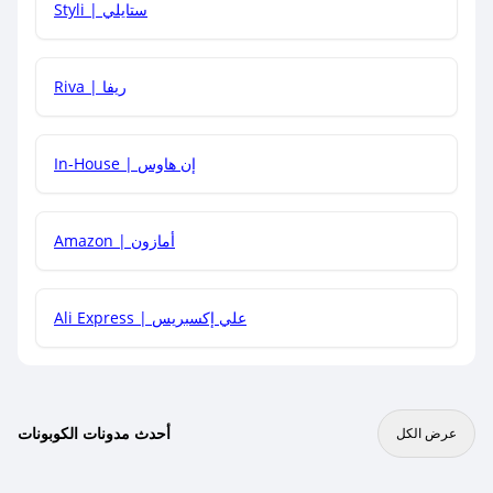
Styli | ستايلي
هل يمكنني جمع كود خصم مع العروض الأخرى؟
Riva | ريفا
In-House | إن هاوس
Amazon | أمازون
Ali Express | علي إكسبريس
أحدث مدونات الكوبونات
عرض الكل