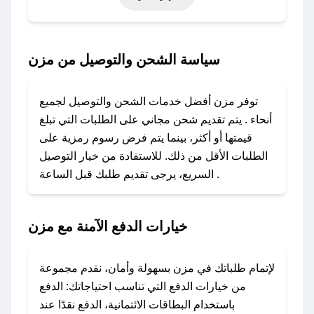
أخرى.
### كيف تحصل على كود خصم من مزن؟
سياسة الشحن والتوصيل من مزن
باستخدام تطبيق صحصح، يمكنك العثور بسهولة على
كود خصم مزن. وفي حال عدم توفر الكوبون، تواصل
توفر مزن أفضل خدمات الشحن والتوصيل لجميع
معنا عبر تويتر أو البريد الإلكتروني لإضافته بسرعة.
أنحاء . يتم تقديم شحن مجاني على الطلبات التي تبلغ
قيمتها أو أكثر، بينما يتم فرض رسوم رمزية على
### كيفية استخدام كود خصم مزن؟
الطلبات الأقل من ذلك. للاستفادة من خيار التوصيل
1. انسخ كود الخصم من تطبيق صحصح.
السريع، يرجى تقديم طلبك قبل الساعة .
2. الصقه في خانة الدفع عند التسوق من مزن.
### ماذا أفعل إذا لم يعمل كود الخصم؟
خيارات الدفع الآمنة مع مزن
لا تقلق! يمكنك التواصل مع فريق دعم صحصح عبر
الرسائل الخاصة على تويتر أو البريد الإلكتروني،
وسنقوم بحل المشكلة في أسرع وقت ممكن.
لإتمام طلباتك في مزن بسهولة وأمان، نقدم مجموعة
من خيارات الدفع التي تناسب احتياجاتك: الدفع
### ماذا أفعل إذا لم أجد كود خصم لمتجري
باستخدام البطاقات الائتمانية، الدفع نقدًا عند