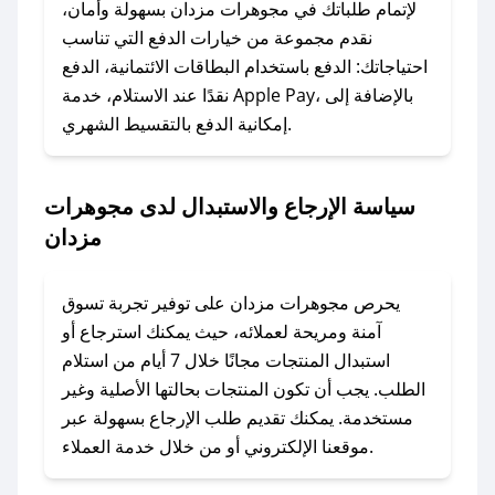
الرسائل الخاصة على تويتر أو البريد الإلكتروني،
لإتمام طلباتك في مجوهرات مزدان بسهولة وأمان،
وسنقوم بحل المشكلة في أسرع وقت ممكن.
نقدم مجموعة من خيارات الدفع التي تناسب
احتياجاتك: الدفع باستخدام البطاقات الائتمانية، الدفع
### ماذا أفعل إذا لم أجد كود خصم لمتجري
نقدًا عند الاستلام، خدمة Apple Pay، بالإضافة إلى
المفضل؟
إمكانية الدفع بالتقسيط الشهري.
في حال عدم توفر كوبونات لمتجرك المفضل، يمكنك
مراسلتنا مباشرة وسنعمل على توفير الكوبونات في
سياسة الإرجاع والاستبدال لدى مجوهرات
أسرع وقت ممكن.
مزدان
### كيف تحصل على كوبونات خصم حصرية من
مجوهرات مزدان؟
يحرص مجوهرات مزدان على توفير تجربة تسوق
للحصول على كوبونات وخصومات حصرية، قم بما
آمنة ومريحة لعملائه، حيث يمكنك استرجاع أو
يلي:
استبدال المنتجات مجانًا خلال 7 أيام من استلام
- اضغط على أيقونة متابعة لمتجر مجوهرات مزدان
الطلب. يجب أن تكون المنتجات بحالتها الأصلية وغير
في تطبيق صحصح.
مستخدمة. يمكنك تقديم طلب الإرجاع بسهولة عبر
- تابع حسابنا الرسمي على تويتر وقم بتفعيل زر
موقعنا الإلكتروني أو من خلال خدمة العملاء.
التنبيهات.