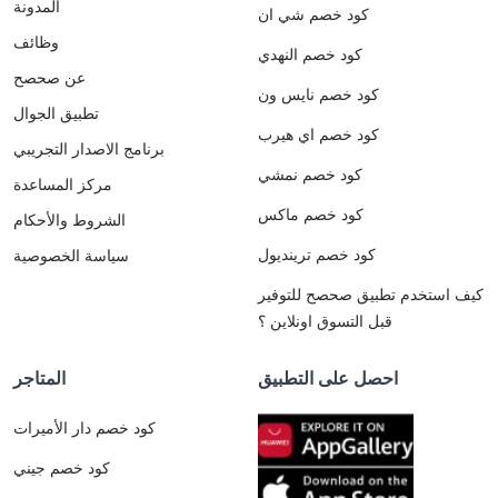
المدونة
كود خصم شي ان
وظائف
كود خصم النهدي
عن صحصح
كود خصم نايس ون
تطبيق الجوال
كود خصم اي هيرب
برنامج الاصدار التجريبي
كود خصم نمشي
مركز المساعدة
كود خصم ماكس
الشروط والأحكام
كود خصم ترينديول
سياسة الخصوصية
كيف استخدم تطبيق صحصح للتوفير
قبل التسوق اونلاين ؟
احصل على التطبيق
المتاجر
كود خصم دار الأميرات
كود خصم جيني