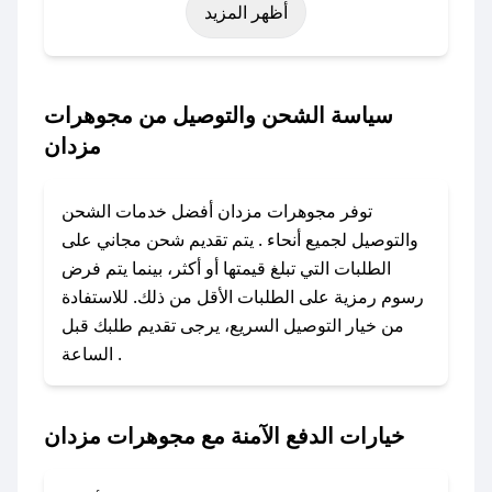
أظهر المزيد
نوفمبر)، رمضان، اليوم الوطني، يوم التأسيس، أو
حتى عروض خاصة أخرى.
### كيف تحصل على كود خصم من مجوهرات
سياسة الشحن والتوصيل من مجوهرات
مزدان؟
مزدان
باستخدام تطبيق صحصح، يمكنك العثور بسهولة على
كود خصم مجوهرات مزدان. وفي حال عدم توفر
توفر مجوهرات مزدان أفضل خدمات الشحن
الكوبون، تواصل معنا عبر تويتر أو البريد الإلكتروني
والتوصيل لجميع أنحاء . يتم تقديم شحن مجاني على
لإضافته بسرعة.
الطلبات التي تبلغ قيمتها أو أكثر، بينما يتم فرض
رسوم رمزية على الطلبات الأقل من ذلك. للاستفادة
### كيفية استخدام كود خصم مجوهرات مزدان؟
من خيار التوصيل السريع، يرجى تقديم طلبك قبل
1. انسخ كود الخصم من تطبيق صحصح.
الساعة .
2. الصقه في خانة الدفع عند التسوق من مجوهرات
مزدان.
خيارات الدفع الآمنة مع مجوهرات مزدان
### ماذا أفعل إذا لم يعمل كود الخصم؟
لا تقلق! يمكنك التواصل مع فريق دعم صحصح عبر