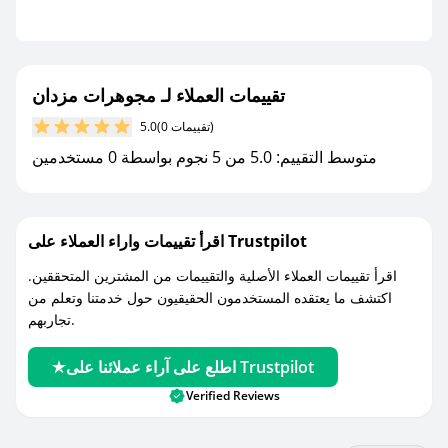
- قم بتفعيل إشعارات تطبيق صحصح ليصلك كل
جديد.
مع صحصح، تسوق بذكاء ووفّر على كل مشترياتك مع
تقييمات العملاء لـ مجوهرات مزدان
كوبونات خصم حصرية من مجوهرات مزدان!
(0 تقييمات)
5.0
متوسط التقييم: 5.0 من 5 نجوم بواسطة 0 مستخدمين
اقرأ تقييمات واراء العملاء على Trustpilot
اقرأ تقييمات العملاء الأصلية والتقييمات من المشترين المتحققين.
اكتشف ما يعتقده المستخدمون الحقيقيون حول خدمتنا وتعلم من
تجاربهم.
اطلع على آراء عملائنا على Trustpilot
Verified Reviews