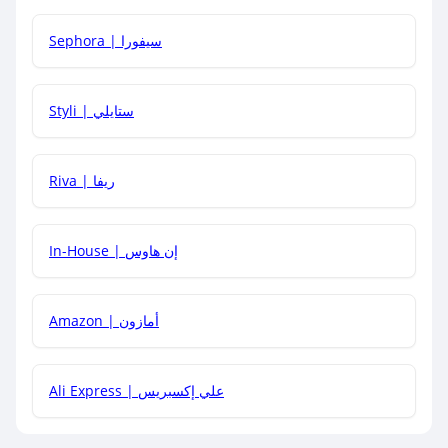
كيف أحصل على أقوى كود خصم؟
Sephora | سيفورا
هل يمكنني استخدام كود خصم على منتجات معينة فقط؟
Styli | ستايلي
هل يمكنني جمع كود خصم مع العروض الأخرى؟
Riva | ريفا
In-House | إن هاوس
Amazon | أمازون
Ali Express | علي إكسبريس