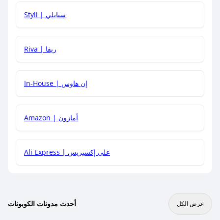
هل يمكنني استخدام كود خصم على منتجات معينة فقط؟
Styli | ستايلي
هل يمكنني جمع كود خصم مع العروض الأخرى؟
Riva | ريفا
In-House | إن هاوس
Amazon | أمازون
Ali Express | علي إكسبريس
أحدث مدونات الكوبونات
عرض الكل