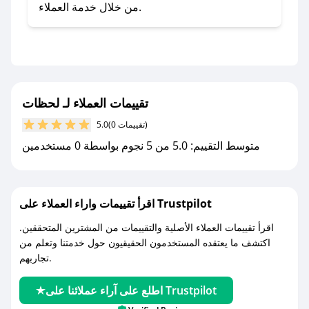
صحصح.
من خلال خدمة العملاء.
- تابع حسابنا الرسمي على تويتر وقم بتفعيل زر
التنبيهات.
- قم بتفعيل إشعارات تطبيق صحصح ليصلك كل
جديد.
تقييمات العملاء لـ لحظات
مع صحصح، تسوق بذكاء ووفّر على كل مشترياتك مع
(0 تقييمات)
5.0
كوبونات خصم حصرية من لحظات!
متوسط التقييم: 5.0 من 5 نجوم بواسطة 0 مستخدمين
اقرأ تقييمات واراء العملاء على Trustpilot
اقرأ تقييمات العملاء الأصلية والتقييمات من المشترين المتحققين.
اكتشف ما يعتقده المستخدمون الحقيقيون حول خدمتنا وتعلم من
تجاربهم.
اطلع على آراء عملائنا على Trustpilot