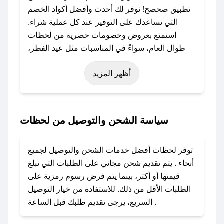
تطبيق صحصح! نوفر لك أحدث وأفضل أكواد الخصم
التي تساعدك على التوفير عند كل عملية شراء.
استمتع بعروض وخصومات حصرية من لحظات
طوال العام، سواءً في المناسبات مثل عيد الفطر،
عيد الأضحى، الجمعة البيضاء (شهر نوفمبر)، رمضان،
أظهر المزيد
اليوم الوطني، يوم التأسيس، أو حتى عروض خاصة
أخرى.
### كيف تحصل على كود خصم من لحظات؟
سياسة الشحن والتوصيل من لحظات
باستخدام تطبيق صحصح، يمكنك العثور بسهولة على
كود خصم لحظات. وفي حال عدم توفر الكوبون،
توفر لحظات أفضل خدمات الشحن والتوصيل لجميع
تواصل معنا عبر تويتر أو البريد الإلكتروني لإضافته
أنحاء . يتم تقديم شحن مجاني على الطلبات التي تبلغ
بسرعة.
قيمتها أو أكثر، بينما يتم فرض رسوم رمزية على
الطلبات الأقل من ذلك. للاستفادة من خيار التوصيل
### كيفية استخدام كود خصم لحظات؟
السريع، يرجى تقديم طلبك قبل الساعة .
1. انسخ كود الخصم من تطبيق صحصح.
2. الصقه في خانة الدفع عند التسوق من لحظات.