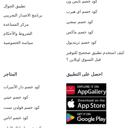
كود خصم نايس ون
تطبيق الجوال
كود خصم اي هيرب
برنامج الاصدار التجريبي
كود خصم نمشي
مركز المساعدة
كود خصم ماكس
الشروط والأحكام
كود خصم ترينديول
سياسة الخصوصية
كيف استخدم تطبيق صحصح للتوفير
قبل التسوق اونلاين ؟
احصل على التطبيق
المتاجر
كود خصم دار الأميرات
كود خصم جيني
كود خصم قولدن سنت
كود خصم اناس
كود خصم ايوا للنظارات