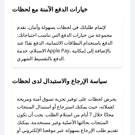
خيارات الدفع الآمنة مع لحظات
### ماذا أفعل إذا لم يعمل كود الخصم؟
لا تقلق! يمكنك التواصل مع فريق دعم صحصح عبر
الرسائل الخاصة على تويتر أو البريد الإلكتروني،
لإتمام طلباتك في لحظات بسهولة وأمان، نقدم
وسنقوم بحل المشكلة في أسرع وقت ممكن.
مجموعة من خيارات الدفع التي تناسب احتياجاتك:
الدفع باستخدام البطاقات الائتمانية، الدفع نقدًا عند
### ماذا أفعل إذا لم أجد كود خصم لمتجري
الاستلام، خدمة Apple Pay، بالإضافة إلى إمكانية
الدفع بالتقسيط الشهري.
المفضل؟
في حال عدم توفر كوبونات لمتجرك المفضل، يمكنك
مراسلتنا مباشرة وسنعمل على توفير الكوبونات في
سياسة الإرجاع والاستبدال لدى لحظات
أسرع وقت ممكن.
### كيف تحصل على كوبونات خصم حصرية من
يحرص لحظات على توفير تجربة تسوق آمنة ومريحة
لحظات؟
لعملائه، حيث يمكنك استرجاع أو استبدال المنتجات
للحصول على كوبونات وخصومات حصرية، قم بما
مجانًا خلال 7 أيام من استلام الطلب. يجب أن تكون
يلي:
المنتجات بحالتها الأصلية وغير مستخدمة. يمكنك
- اضغط على أيقونة متابعة لمتجر لحظات في تطبيق
تقديم طلب الإرجاع بسهولة عبر موقعنا الإلكتروني أو