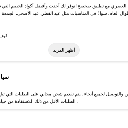
 العصري مع تطبيق صحصح! نوفر لك أحدث وأفضل أكواد الخصم التي تس
لعام، سواءً في المناسبات مثل عيد الفطر، عيد الأضحى، الجمعة الب
لى كود خصم الامداد العصري. وفي حال عدم توفر الكوبون، تواصل معنا 
أظهر المزيد
سياس
التوصيل لجميع أنحاء . يتم تقديم شحن مجاني على الطلبات التي تبلغ 
ل مع فريق دعم صحصح عبر الرسائل الخاصة على تويتر أو البريد الإلك
الطلبات الأقل من ذلك. للاستفادة من خيار التوصيل السريع، يرجى تقديم طلبك قبل الساعة .
حال عدم توفر كوبونات لمتجرك المفضل، يمكنك مراسلتنا مباشرة وس