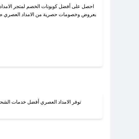
احصل على أفضل كوبونات الخصم لمتجر الامداد
بعروض وخصومات حصرية من الامداد العصري طوال ا
باستخدام تطبيق صحصح، يمكنك العثور بسهولة ع
توفر الامداد العصري أفضل خدمات الشحن و
لا تقلق! يمكنك التواص
في 