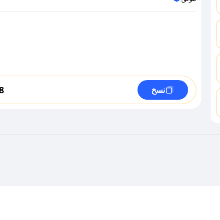
8
نسخ