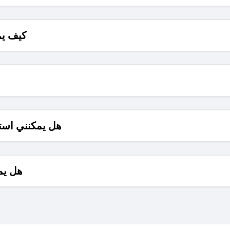
كيف يم
هل يمكنني است
هل يم