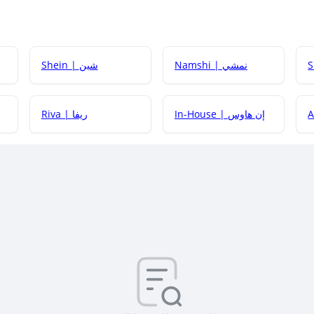
Namshi | نمشي
Shein | شين
كيف أحصل على
In-House | إن هاوس
Riva | ريفا
كيف أحصل على
كيف يم