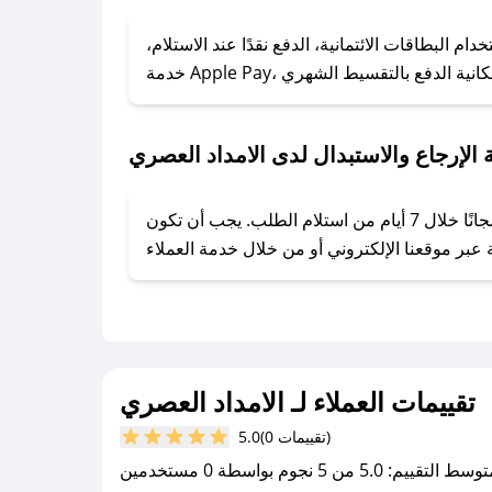
### كيف تحصل على كوبونات خصم حصرية من الامداد العصري؟
ول على كوبونات وخصومات حصرية، قم بما يلي:
 البطاقات الائتمانية، الدفع نقدًا عند الاستلام،
- اضغط على أيقونة متابعة لمتجر الامداد العصري في تطبيق صحصح.
- تابع حسابنا الرسمي على تويتر وقم بتفعيل زر التنبيهات.
- قم بتفعيل إشعارات تطبيق صحصح ليصلك كل جديد.
الإرجاع والاستبدال لدى الامداد العصري
يحرص الامداد العصري على توفير تجربة تسوق آمنة ومريحة لعملائه، حيث يمكنك استرجاع أو استبدال المنتجات مجانًا خلال 7 أيام من استلام الطلب. يجب أن تكون
تقييمات العملاء لـ الامداد العصري
(0 تقييمات)
5.0
سط التقييم: 5.0 من 5 نجوم بواسطة 0 مستخدمين