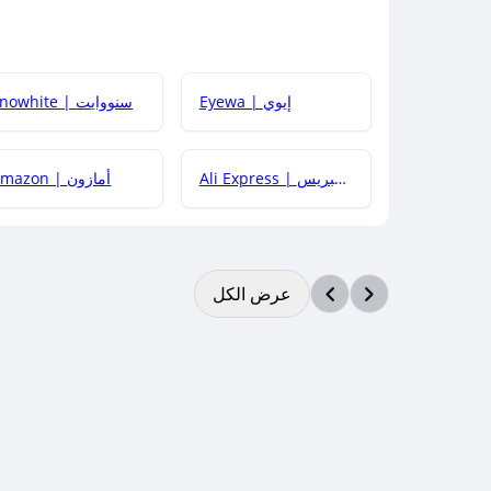
Eyewa | إيوي
Snowhite | سنووايت
Ali Express | علي إكسبريس
Amazon | أمازون
عرض الكل