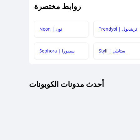
روابط مختصرة
كيف يمكنك استخدام كود الخصم؟
Trendyol | ترينديول
Noon | نون
 أحدث أكواد الخصم والعروض للمتاجر؟
Styli | ستايلي
Sephora | سيفورا
كم مدة صلاحية كود الخصم؟
أحدث مدونات الكوبونات
 توصيل مجاني أو بدون رسوم الشحن ؟
كنني معرفة إذا كان كود الخصم لا يعمل؟