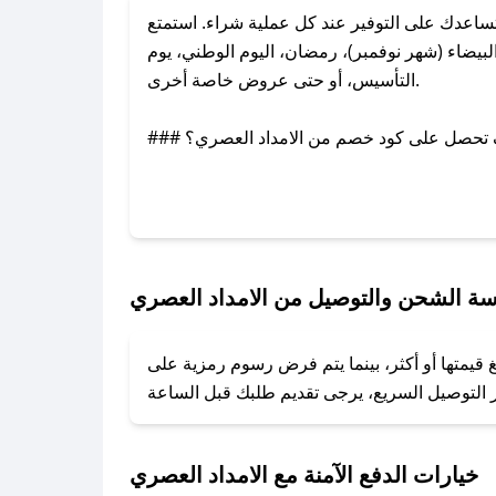
اعدك على التوفير عند كل عملية شراء. استمتع
يضاء (شهر نوفمبر)، رمضان، اليوم الوطني، يوم
التأسيس، أو حتى عروض خاصة أخرى.
### كيف تحصل على كود خصم من الامداد العصري؟
عبر تويتر أو البريد الإلكتروني لإضافته بسرعة.
### كيفية استخدام كود خصم الامداد العصري؟
1. انسخ كود الخصم من تطبيق صحصح.
2. الصقه في خانة الدفع عند التسوق من الامداد العصري.
ة الشحن والتوصيل من الامداد العصري
### ماذا أفعل إذا لم يعمل كود الخصم؟
قيمتها أو أكثر، بينما يتم فرض رسوم رمزية على
تروني، وسنقوم بحل المشكلة في أسرع وقت ممكن.
### ماذا أفعل إذا لم أجد كود خصم لمتجري المفضل؟
نعمل على توفير الكوبونات في أسرع وقت ممكن.
خيارات الدفع الآمنة مع الامداد العصري