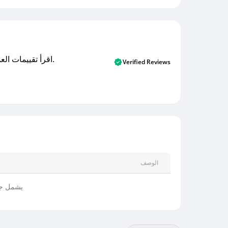
اقرأ تقييمات العملاء الأصلية والتقييمات من المشترين المتحققين. اكتشف ما يعتقده المستخدمون الحقيقيون حول خدمتنا وتعلم من تجاربهم.
Verified Reviews
الوصف
يشمل جم