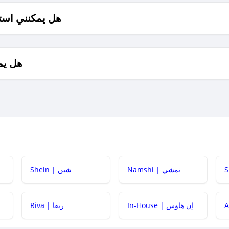
هل يمكنني است
هل يم
Namshi | نمشي
Shein | شين
كيف أحصل على
In-House | إن هاوس
Riva | ريفا