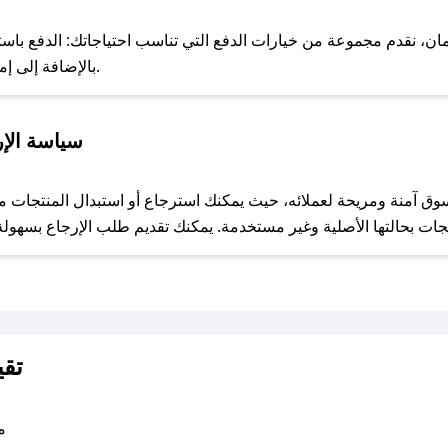
 نقدم مجموعة من خيارات الدفع التي تناسب احتياجاتك: الدفع باستخدام 
خدمة Apple Pay، بالإضافة إلى إمكانية الدفع بالتقسيط الشهري.
للحص
سياسة الإ
مع صحصح، تسوق بذكاء ووفّر على كل مشترياتك مع كوبونات خصم حصرية من اكسسوارات جوالي!
تقي
متو