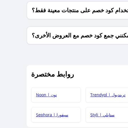
خدام كود خصم على منتجات معينة فقط؟
كنني جمع كود خصم مع العروض الأخرى؟
ما معنى كود خصم ؟
روابط مختصرة
كيف يمكنك استخدام كود الخصم؟
Trendyol | ترينديول
Noon | نون
 أحدث أكواد الخصم والعروض للمتاجر؟
Styli | ستايلي
Sephora | سيفورا