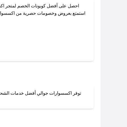
احصل على أفضل كوبونات الخصم لمتجر اكس
استمتع بعروض وخصومات حصرية من اكسسوارات جو
باستخدام تطبيق صحصح، يمكنك العثور بسهو
توفر اكسسوارات جوالي أفضل خدمات الشحن وال
لا تقلق! يمكنك التواص
في 