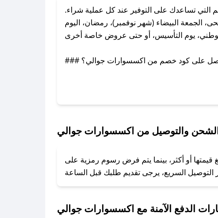
لتي تساعدك على التوفير عند كل عملية شراء.
 الجمعة البيضاء (شهر نوفمبر)، رمضان، اليوم
وطني، يوم التأسيس، أو حتى عروض خاصة أخرى.
### كيف تحصل على كود خصم من اكسسوارات جوالي؟
 معنا عبر تويتر أو البريد الإلكتروني لإضافته
بسرعة.
### كيفية استخدام كود خصم اكسسوارات جوالي؟
1. انسخ كود الخصم من تطبيق صحصح.
لشحن والتوصيل من اكسسوارات جوالي
2. الصقه في خانة الدفع عند التسوق من اكسسوارات جوالي.
قيمتها أو أكثر، بينما يتم فرض رسوم رمزية على
### ماذا أفعل إذا لم يعمل كود الخصم؟
تروني، وسنقوم بحل المشكلة في أسرع وقت ممكن.
### ماذا أفعل إذا لم أجد كود خصم لمتجري المفضل؟
ارات الدفع الآمنة مع اكسسوارات جوالي
نعمل على توفير الكوبونات في أسرع وقت ممكن.