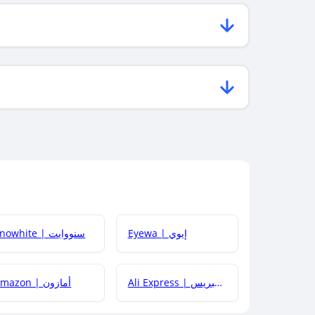
Eyewa | إيوي
Snowhite | سنووايت
Ali Express | علي إكسبريس
Amazon | أمازون