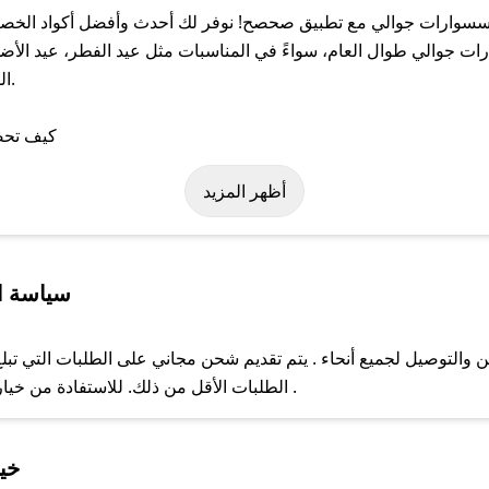
سوارات جوالي مع تطبيق صحصح! نوفر لك أحدث وأفضل أكواد الخصم ا
الي طوال العام، سواءً في المناسبات مثل عيد الفطر، عيد الأضحى،
ال
لة على كود خصم اكسسوارات جوالي. وفي حال عدم توفر الكوبون، تواصل
أظهر المزيد
سياسة ا
توصيل لجميع أنحاء . يتم تقديم شحن مجاني على الطلبات التي تبلغ 
الطلبات الأقل من ذلك. للاستفادة من خيار التوصيل السريع، يرجى تقديم طلبك قبل الساعة .
ل مع فريق دعم صحصح عبر الرسائل الخاصة على تويتر أو البريد الإلك
خي
حال عدم توفر كوبونات لمتجرك المفضل، يمكنك مراسلتنا مباشرة وس