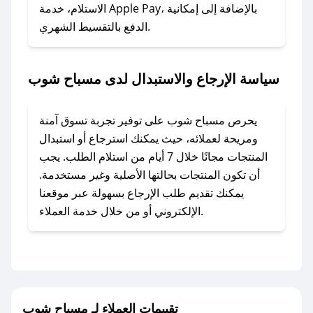
الاستلام، خدمة Apple Pay، بالإضافة إلى إمكانية
الدفع بالتقسيط الشهري.
### ماذا أفعل إذا لم أجد كود خصم لمتجري
المفضل؟
في حال عدم توفر كوبونات لمتجرك المفضل، يمكنك
سياسة الإرجاع والاستبدال لدى مسباح شوب
مراسلتنا مباشرة وسنعمل على توفير الكوبونات في
أسرع وقت ممكن.
يحرص مسباح شوب على توفير تجربة تسوق آمنة
### كيف تحصل على كوبونات خصم حصرية من
ومريحة لعملائه، حيث يمكنك استرجاع أو استبدال
مسباح شوب؟
المنتجات مجانًا خلال 7 أيام من استلام الطلب. يجب
للحصول على كوبونات وخصومات حصرية، قم بما
أن تكون المنتجات بحالتها الأصلية وغير مستخدمة.
يلي:
يمكنك تقديم طلب الإرجاع بسهولة عبر موقعنا
- اضغط على أيقونة متابعة لمتجر مسباح شوب في
الإلكتروني أو من خلال خدمة العملاء.
تطبيق صحصح.
- تابع حسابنا الرسمي على تويتر وقم بتفعيل زر
التنبيهات.
- قم بتفعيل إشعارات تطبيق صحصح ليصلك كل
جديد.
تقييمات العملاء لـ مسباح شوب