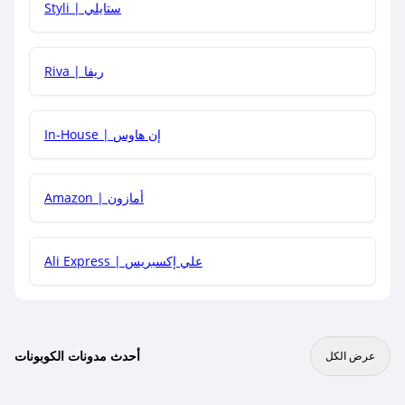
Styli | ستايلي
هل يمكنني جمع كود خصم مع العروض الأخرى؟
Riva | ريفا
In-House | إن هاوس
Amazon | أمازون
Ali Express | علي إكسبريس
أحدث مدونات الكوبونات
عرض الكل