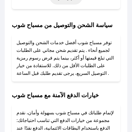
حتى عروض خاصة أخرى.
### كيف تحصل على كود خصم من مسباح شوب؟
سياسة الشحن والتوصيل من مسباح شوب
باستخدام تطبيق صحصح، يمكنك العثور بسهولة على
كود خصم مسباح شوب. وفي حال عدم توفر
توفر مسباح شوب أفضل خدمات الشحن والتوصيل
الكوبون، تواصل معنا عبر تويتر أو البريد الإلكتروني
لجميع أنحاء . يتم تقديم شحن مجاني على الطلبات
لإضافته بسرعة.
التي تبلغ قيمتها أو أكثر، بينما يتم فرض رسوم رمزية
على الطلبات الأقل من ذلك. للاستفادة من خيار
### كيفية استخدام كود خصم مسباح شوب؟
التوصيل السريع، يرجى تقديم طلبك قبل الساعة .
1. انسخ كود الخصم من تطبيق صحصح.
2. الصقه في خانة الدفع عند التسوق من مسباح
شوب.
خيارات الدفع الآمنة مع مسباح شوب
### ماذا أفعل إذا لم يعمل كود الخصم؟
لا تقلق! يمكنك التواصل مع فريق دعم صحصح عبر
لإتمام طلباتك في مسباح شوب بسهولة وأمان، نقدم
الرسائل الخاصة على تويتر أو البريد الإلكتروني،
مجموعة من خيارات الدفع التي تناسب احتياجاتك:
وسنقوم بحل المشكلة في أسرع وقت ممكن.
الدفع باستخدام البطاقات الائتمانية، الدفع نقدًا عند