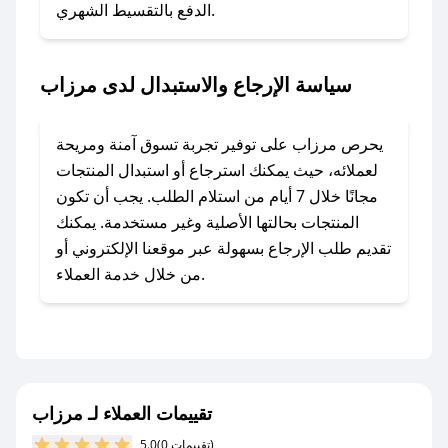
الدفع بالتقسيط الشهري.
المفضل؟
في حال عدم توفر كوبونات لمتجرك المفضل، يمكنك
مراسلتنا مباشرة وسنعمل على توفير الكوبونات في
سياسة الإرجاع والاستبدال لدى مرزاب
أسرع وقت ممكن.
### كيف تحصل على كوبونات خصم حصرية من
يحرص مرزاب على توفير تجربة تسوق آمنة ومريحة
مرزاب؟
لعملائه، حيث يمكنك استرجاع أو استبدال المنتجات
للحصول على كوبونات وخصومات حصرية، قم بما
مجانًا خلال 7 أيام من استلام الطلب. يجب أن تكون
يلي:
المنتجات بحالتها الأصلية وغير مستخدمة. يمكنك
- اضغط على أيقونة متابعة لمتجر مرزاب في تطبيق
تقديم طلب الإرجاع بسهولة عبر موقعنا الإلكتروني أو
صحصح.
من خلال خدمة العملاء.
- تابع حسابنا الرسمي على تويتر وقم بتفعيل زر
التنبيهات.
- قم بتفعيل إشعارات تطبيق صحصح ليصلك كل
جديد.
تقييمات العملاء لـ مرزاب
مع صحصح، تسوق بذكاء ووفّر على كل مشترياتك مع
(0 تقييمات)
5.0