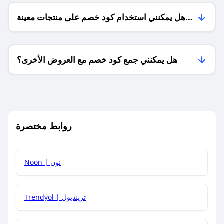
هل يمكنني استخدام كود خصم على منتجات معينة
فقط؟
هل يمكنني جمع كود خصم مع العروض الأخرى؟
ما معنى كود خصم ؟
روابط مختصرة
كيف يمكنك استخدام كود الخصم؟
Noon | نون
كيف أحصل على أحدث أكواد الخصم والعروض للمتاجر؟
Trendyol | ترينديول