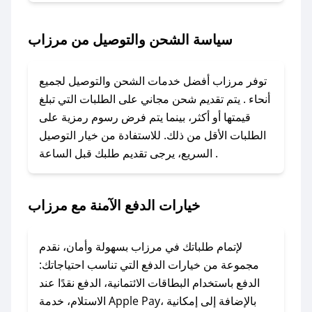
### كيف تحصل على كود خصم من مرزاب؟
سياسة الشحن والتوصيل من مرزاب
باستخدام تطبيق صحصح، يمكنك العثور بسهولة على
كود خصم مرزاب. وفي حال عدم توفر الكوبون،
توفر مرزاب أفضل خدمات الشحن والتوصيل لجميع
تواصل معنا عبر تويتر أو البريد الإلكتروني لإضافته
أنحاء . يتم تقديم شحن مجاني على الطلبات التي تبلغ
بسرعة.
قيمتها أو أكثر، بينما يتم فرض رسوم رمزية على
الطلبات الأقل من ذلك. للاستفادة من خيار التوصيل
### كيفية استخدام كود خصم مرزاب؟
السريع، يرجى تقديم طلبك قبل الساعة .
1. انسخ كود الخصم من تطبيق صحصح.
2. الصقه في خانة الدفع عند التسوق من مرزاب.
خيارات الدفع الآمنة مع مرزاب
### ماذا أفعل إذا لم يعمل كود الخصم؟
لا تقلق! يمكنك التواصل مع فريق دعم صحصح عبر
الرسائل الخاصة على تويتر أو البريد الإلكتروني،
لإتمام طلباتك في مرزاب بسهولة وأمان، نقدم
وسنقوم بحل المشكلة في أسرع وقت ممكن.
مجموعة من خيارات الدفع التي تناسب احتياجاتك:
الدفع باستخدام البطاقات الائتمانية، الدفع نقدًا عند
### ماذا أفعل إذا لم أجد كود خصم لمتجري
الاستلام، خدمة Apple Pay، بالإضافة إلى إمكانية