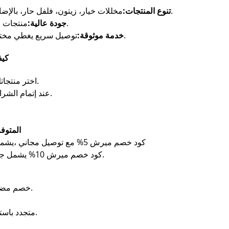
مخللات خيار، زيتون، فلفل حار، بالإضافة إلى شطة بالليمون والثوم بنكهات أصيلة.
تنوع المنتجات:
منتجات طازجة محضرة بعناية لتناسب جميع الأذواق.
جودة عالية:
توصيل سريع يغطي مختلف مناطق المملكة (حسب سياسة المتجر).
خدمة موثوقة:
كيف
اختر منتجاتك من المخللات أو الشطة وضعها في السلة.
عند إتمام الشراء، أدخل كود خصم ميرش في خانة الكوبون.
أكواد خصم مي
كود خصم ميرش 5% مع توصيل مجاني ،يشمل جميع المنتجات بحد ادنى للسلة 200 ريال
كود خصم ميرش 10% يشمل جميع المنتجات (باستثناء المنتجات المخفضة).
خصم مضمون على أغلب المنتجات حتى الجديدة منها.
متجدد باستمرار عبر صحصح لتجد دائمًا أفضل العروض.