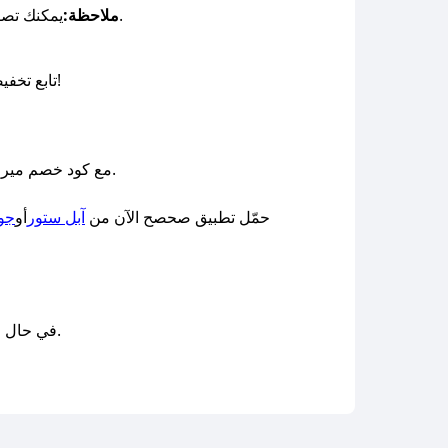
لتحصل على خصومات حصرية من أفضل متاجر المواد الغذائية في المملكة.
ملاحظة:
يمكنك تص
تابع تخفيضات الجمعة البيضاء والعروض الموسمية مثل عروض اليوم الوطني، يوم التأسيس وادمجها مع الكود لزيادة التوفير!
مع كود خصم ميرش 2025 عبر صحصح، أصبح بإمكانك الاستمتاع بألذ المخللات وأجود أنواع الشطة مع توفير حقيقي على كل طلباتك.
حمّل تطبيق صحصح الآن من
آبل ستور
أو
جو
وسنعمل على توفير الكوبونات في أسرع وقت ممكن.
في حال ع