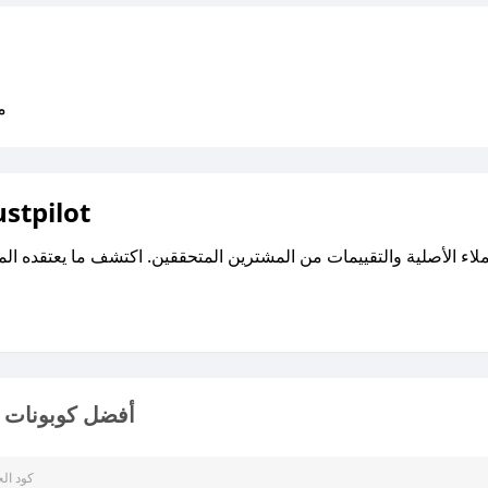
متو
اقرأ تقييمات واراء العملاء ع
أفضل كوبونات و
كود ال