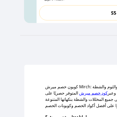
S5
مخللات والثوم والشطة
وعبر
كود خصم ميرش
المتوفر حصريًا على