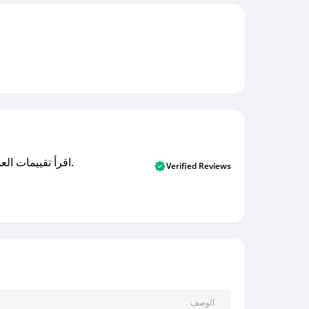
اقرأ تقييمات العملاء الأصلية والتقييمات من المشترين المتحققين. اكتشف ما يعتقده المستخدمون الحقيقيون حول خدمتنا وتعلم من تجاربهم.
Verified Reviews
الوصف