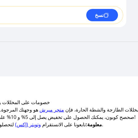
نسخ
كوبون خصم ميرش Mirch: خصومات على ال
مخللات الطازجة والشطة الحارة، فإن
متجر ميرش
هو وجهتك المرجوة. 
صحصح كوبون، يمكنك الحصول على تخفيض يصل إلى 5% و 10% على جميع المخللات والشطة بنكهاتها المتنوعة!
لتحصلوا على أفضل أكواد الخصم وكوبونات الخصم.
معلومة:
تابعونا على الانستقرام
وتويتر (إكس)