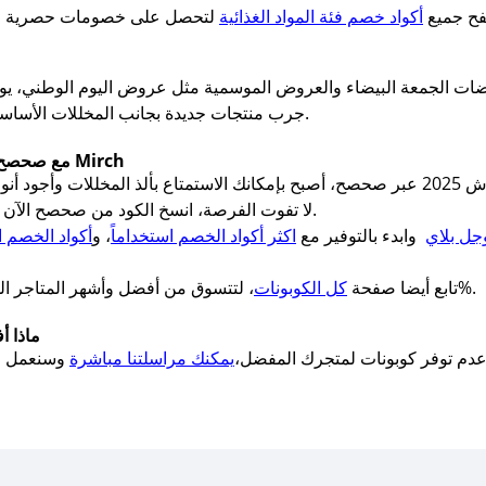
فح جميع
أكواد خصم فئة المواد الغذائية
جرب منتجات جديدة بجانب المخللات الأساسية لتستفيد من كوبون الخصم على كذا منتج.
مع صحصح أصبح بإمكانك التوفير على شطة ومخللات Mirch
لا تفوت الفرصة، انسخ الكود من صحصح الآن وابدأ رحلتك مع النكهات الأصيلة بأسعار أقل.
جل بلاي
وابدء بالتوفير مع
اكثر أكواد الخصم استخداماً
، و
أكواد الخصم ا
فعالة 100%.
تابع أيضا صفحة
كل الكوبونات
، لتتسوق من أفضل وأشهر المتاجر المح
ماذا أ
دم توفر كوبونات لمتجرك المفضل،
يمكنك مراسلتنا مباشرة