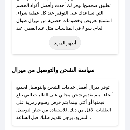
تطبيق صحصح! نوفر لك أحدث وأفضل أكواد الخصم
التي تساعدك على التوفير عند كل عملية شراء.
استمتع بعروض وخصومات حصرية من ميرال طوال
العام، سواءً في المناسبات مثل عيد الفطر، عيد
الأضحى، الجمعة البيضاء (شهر نوفمبر)، رمضان،
أظهر المزيد
اليوم الوطني، يوم التأسيس، أو حتى عروض خاصة
أخرى.
### كيف تحصل على كود خصم من ميرال؟
سياسة الشحن والتوصيل من ميرال
باستخدام تطبيق صحصح، يمكنك العثور بسهولة على
كود خصم ميرال. وفي حال عدم توفر الكوبون،
توفر ميرال أفضل خدمات الشحن والتوصيل لجميع
تواصل معنا عبر تويتر أو البريد الإلكتروني لإضافته
أنحاء . يتم تقديم شحن مجاني على الطلبات التي تبلغ
بسرعة.
قيمتها أو أكثر، بينما يتم فرض رسوم رمزية على
الطلبات الأقل من ذلك. للاستفادة من خيار التوصيل
### كيفية استخدام كود خصم ميرال؟
السريع، يرجى تقديم طلبك قبل الساعة .
1. انسخ كود الخصم من تطبيق صحصح.
2. الصقه في خانة الدفع عند التسوق من ميرال.