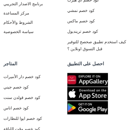
برنامج الاصدار التجريبي
كود خصم نمشي
مركز المساعدة
كود خصم ماكس
الشروط والأحكام
كود خصم ترينديول
سياسة الخصوصية
كيف استخدم تطبيق صحصح للتوفير
قبل التسوق اونلاين ؟
احصل على التطبيق
المتاجر
كود خصم دار الأميرات
كود خصم جيني
كود خصم قولدن سنت
كود خصم اناس
كود خصم ايوا للنظارات
كود خصم وقت اللياقة