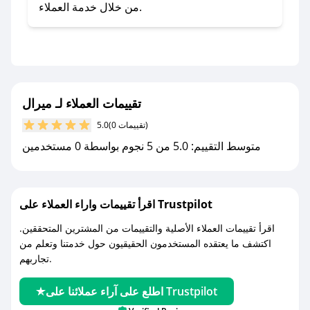
صحصح.
من خلال خدمة العملاء.
- تابع حسابنا الرسمي على تويتر وقم بتفعيل زر
التنبيهات.
- قم بتفعيل إشعارات تطبيق صحصح ليصلك كل
جديد.
تقييمات العملاء لـ ميرال
مع صحصح، تسوق بذكاء ووفّر على كل مشترياتك مع
(0 تقييمات)
5.0
كوبونات خصم حصرية من ميرال!
متوسط التقييم: 5.0 من 5 نجوم بواسطة 0 مستخدمين
اقرأ تقييمات واراء العملاء على Trustpilot
اقرأ تقييمات العملاء الأصلية والتقييمات من المشترين المتحققين.
اكتشف ما يعتقده المستخدمون الحقيقيون حول خدمتنا وتعلم من
تجاربهم.
اطلع على آراء عملائنا على Trustpilot