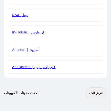
هل يمكنني جمع كود خصم مع العروض الأخرى؟
Riva | ريفا
In-House | إن هاوس
Amazon | أمازون
Ali Express | علي إكسبريس
أحدث مدونات الكوبونات
عرض الكل