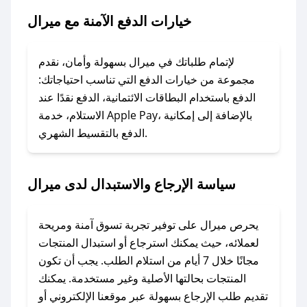
خيارات الدفع الآمنة مع ميرال
### ماذا أفعل إذا لم يعمل كود الخصم؟
لا تقلق! يمكنك التواصل مع فريق دعم صحصح عبر
الرسائل الخاصة على تويتر أو البريد الإلكتروني،
لإتمام طلباتك في ميرال بسهولة وأمان، نقدم
وسنقوم بحل المشكلة في أسرع وقت ممكن.
مجموعة من خيارات الدفع التي تناسب احتياجاتك:
الدفع باستخدام البطاقات الائتمانية، الدفع نقدًا عند
### ماذا أفعل إذا لم أجد كود خصم لمتجري
الاستلام، خدمة Apple Pay، بالإضافة إلى إمكانية
الدفع بالتقسيط الشهري.
المفضل؟
في حال عدم توفر كوبونات لمتجرك المفضل، يمكنك
مراسلتنا مباشرة وسنعمل على توفير الكوبونات في
سياسة الإرجاع والاستبدال لدى ميرال
أسرع وقت ممكن.
### كيف تحصل على كوبونات خصم حصرية من
يحرص ميرال على توفير تجربة تسوق آمنة ومريحة
ميرال؟
لعملائه، حيث يمكنك استرجاع أو استبدال المنتجات
للحصول على كوبونات وخصومات حصرية، قم بما
مجانًا خلال 7 أيام من استلام الطلب. يجب أن تكون
يلي:
المنتجات بحالتها الأصلية وغير مستخدمة. يمكنك
- اضغط على أيقونة متابعة لمتجر ميرال في تطبيق
تقديم طلب الإرجاع بسهولة عبر موقعنا الإلكتروني أو