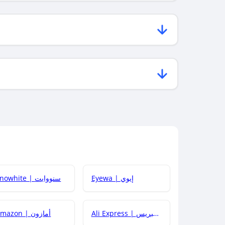
Eyewa | إيوي
Snowhite | سنووايت
Ali Express | علي إكسبريس
Amazon | أمازون