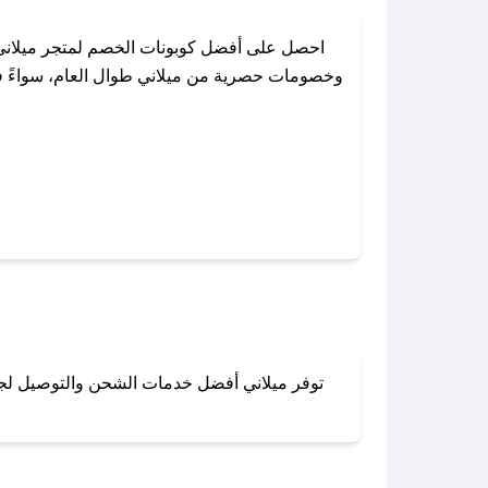
احصل على أفضل كوبونات الخصم لمتجر ميلاني
وخصومات حصرية من ميلاني طوال العام، سواءً في 
باستخدام تطبيق صحصح، يمكنك العثور 
توفر ميلاني أفضل خدمات الشحن والتوصيل لجميع
لا تقلق! يمكنك التواص
في 