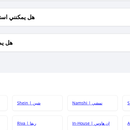
هل يمكنني است
هل يم
Namshi | نمشي
Shein | شين
كيف أحصل على
In-House | إن هاوس
Riva | ريفا