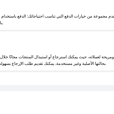
للحص
 مجموعة من خيارات الدفع التي تناسب احتياجاتك: الدفع باستخدام البطاقات 
Pay، بالإضافة إلى إمكانية الدفع بالتقسيط الشهري.
مع صحصح، تسوق بذكاء ووفّر على كل مشترياتك مع كوبونات خصم حصرية من ميلاني!
بحالتها الأصلية وغير مستخدمة. يمكنك تقديم طلب الإرجاع بسهولة عبر موقعنا الإلكتروني أو من خلال خدمة العملاء.