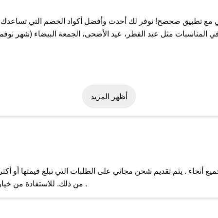
 مع تطبيق صحصح! نوفر لك أحدث وأفضل أكواد الخصم التي تساعدك ع
المناسبات مثل عيد الفطر، عيد الأضحى، الجمعة البيضاء (شهر نوفمب
بسهولة على كود خصم ميلاني. وفي حال عدم توفر الكوبون، تواصل معنا 
أظهر المزيد
 أنحاء . يتم تقديم شحن مجاني على الطلبات التي تبلغ قيمتها أو أكث
ل مع فريق دعم صحصح عبر الرسائل الخاصة على تويتر أو البريد الإلك
من ذلك. للاستفادة من خيار التوصيل السريع، يرجى تقديم طلبك قبل الساعة .
حال عدم توفر كوبونات لمتجرك المفضل، يمكنك مراسلتنا مباشرة وس