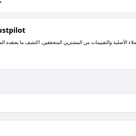
متو
اقرأ تقييمات واراء العملاء ع