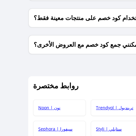
خدام كود خصم على منتجات معينة فقط؟
كنني جمع كود خصم مع العروض الأخرى؟
ما معنى كود خصم ؟
روابط مختصرة
كيف يمكنك استخدام كود الخصم؟
Trendyol | ترينديول
Noon | نون
 أحدث أكواد الخصم والعروض للمتاجر؟
Styli | ستايلي
Sephora | سيفورا