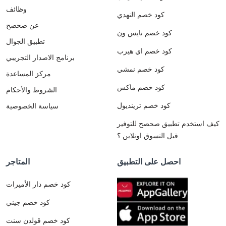
وظائف
كود خصم النهدي
عن صحصح
كود خصم نايس ون
تطبيق الجوال
كود خصم اي هيرب
برنامج الاصدار التجريبي
كود خصم نمشي
مركز المساعدة
كود خصم ماكس
الشروط والأحكام
كود خصم ترينديول
سياسة الخصوصية
كيف استخدم تطبيق صحصح للتوفير
قبل التسوق اونلاين ؟
احصل على التطبيق
المتاجر
كود خصم دار الأميرات
كود خصم جيني
كود خصم قولدن سنت