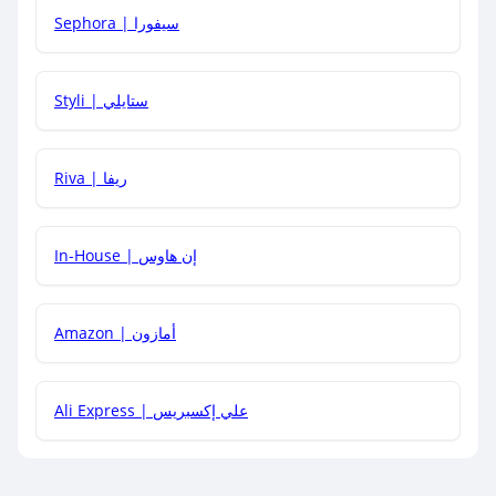
Sephora | سيفورا
هل يمكنني استخدام كود خصم على منتجات معينة فقط؟
Styli | ستايلي
هل يمكنني جمع كود خصم مع العروض الأخرى؟
Riva | ريفا
In-House | إن هاوس
Amazon | أمازون
Ali Express | علي إكسبريس