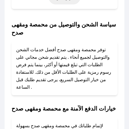
التأسيس، أو حتى عروض خاصة أخرى.
### كيف تحصل على كود خصم من محمصة ومقهى
سياسة الشحن والتوصيل من محمصة ومقهى
صدح؟
صدح
باستخدام تطبيق صحصح، يمكنك العثور بسهولة على
كود خصم محمصة ومقهى صدح. وفي حال عدم توفر
توفر محمصة ومقهى صدح أفضل خدمات الشحن
الكوبون، تواصل معنا عبر تويتر أو البريد الإلكتروني
والتوصيل لجميع أنحاء . يتم تقديم شحن مجاني على
لإضافته بسرعة.
الطلبات التي تبلغ قيمتها أو أكثر، بينما يتم فرض
رسوم رمزية على الطلبات الأقل من ذلك. للاستفادة
### كيفية استخدام كود خصم محمصة ومقهى
من خيار التوصيل السريع، يرجى تقديم طلبك قبل
صدح؟
الساعة .
1. انسخ كود الخصم من تطبيق صحصح.
2. الصقه في خانة الدفع عند التسوق من محمصة
ومقهى صدح.
خيارات الدفع الآمنة مع محمصة ومقهى صدح
### ماذا أفعل إذا لم يعمل كود الخصم؟
لا تقلق! يمكنك التواصل مع فريق دعم صحصح عبر
لإتمام طلباتك في محمصة ومقهى صدح بسهولة