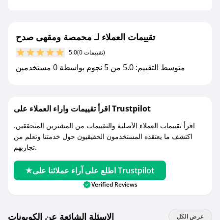
- قم بتفعيل إشعارات تطبيق صحصح ليصلك كل
جديد.
تقييمات العملاء لـ محمصة ومقهى صدح
مع صحصح، تسوق بذكاء ووفّر على كل مشترياتك مع
(0 تقييمات)
5.0
كوبونات خصم حصرية من محمصة ومقهى صدح!
متوسط التقييم: 5.0 من 5 نجوم بواسطة 0 مستخدمين
اقرأ تقييمات واراء العملاء على Trustpilot
اقرأ تقييمات العملاء الأصلية والتقييمات من المشترين المتحققين.
اكتشف ما يعتقده المستخدمون الحقيقيون حول خدمتنا وتعلم من
تجاربهم.
اطلع على آراء عملائنا على Trustpilot
Verified Reviews
الاسئلة الشائعة عن الكوبونات
عرض الكل