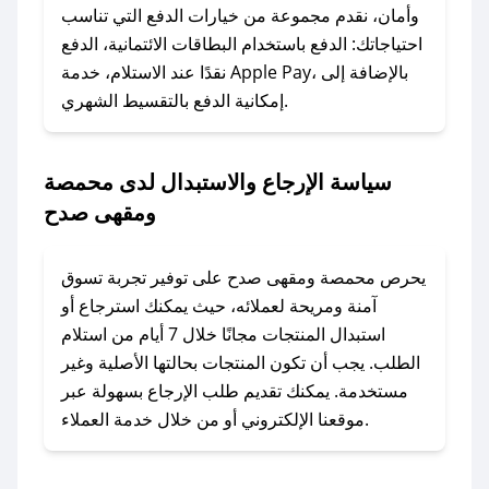
الرسائل الخاصة على تويتر أو البريد الإلكتروني،
وأمان، نقدم مجموعة من خيارات الدفع التي تناسب
وسنقوم بحل المشكلة في أسرع وقت ممكن.
احتياجاتك: الدفع باستخدام البطاقات الائتمانية، الدفع
نقدًا عند الاستلام، خدمة Apple Pay، بالإضافة إلى
### ماذا أفعل إذا لم أجد كود خصم لمتجري
إمكانية الدفع بالتقسيط الشهري.
المفضل؟
في حال عدم توفر كوبونات لمتجرك المفضل، يمكنك
سياسة الإرجاع والاستبدال لدى محمصة
مراسلتنا مباشرة وسنعمل على توفير الكوبونات في
ومقهى صدح
أسرع وقت ممكن.
### كيف تحصل على كوبونات خصم حصرية من
يحرص محمصة ومقهى صدح على توفير تجربة تسوق
محمصة ومقهى صدح؟
آمنة ومريحة لعملائه، حيث يمكنك استرجاع أو
للحصول على كوبونات وخصومات حصرية، قم بما
استبدال المنتجات مجانًا خلال 7 أيام من استلام
يلي:
الطلب. يجب أن تكون المنتجات بحالتها الأصلية وغير
- اضغط على أيقونة متابعة لمتجر محمصة ومقهى
مستخدمة. يمكنك تقديم طلب الإرجاع بسهولة عبر
صدح في تطبيق صحصح.
موقعنا الإلكتروني أو من خلال خدمة العملاء.
- تابع حسابنا الرسمي على تويتر وقم بتفعيل زر
التنبيهات.