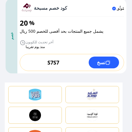
كود خصم مسبحة
مُوثَّق
20
%
يشمل جميع المنتجات بحد أقصى للخصم 500 ريال
خصم
آخر تحديث للكوبون
منذ يوم تقريبا
S7S7
نسخ