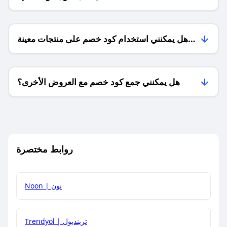
هل يمكنني استخدام كود خصم على منتجات معينة
فقط؟
هل يمكنني جمع كود خصم مع العروض الأخرى؟
ما معنى كود خصم ؟
روابط مختصرة
كيف يمكنك استخدام كود الخصم؟
Noon | نون
كيف أحصل على أحدث أكواد الخصم والعروض للمتاجر؟
Trendyol | ترينديول