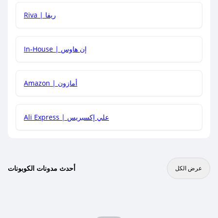
هل يمكنني جمع كود خصم مع العروض الأخرى؟
Riva | ريفا
In-House | إن هاوس
Amazon | أمازون
Ali Express | علي إكسبريس
أحدث مدونات الكوبونات
عرض الكل