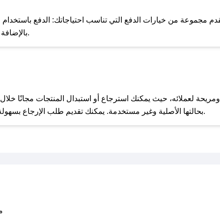
للحص
م مجموعة من خيارات الدفع التي تناسب احتياجاتك: الدفع باستخدام البطا
Apple Pay، بالإضافة إلى إمكانية الدفع بالتقسيط الشهري.
مع صحصح، تسوق بذكاء ووفّر على كل مشترياتك مع كوبونات خصم حصرية من مسابيح!
بحالتها الأصلية وغير مستخدمة. يمكنك تقديم طلب الإرجاع بسهولة عبر موقعنا الإلكتروني أو من خلال خدمة العملاء.
متو