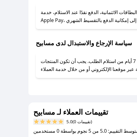
### كيف تحصل على كوبونات خصم حصرية من مسابيح؟
ول على كوبونات وخصومات حصرية، قم بما يلي:
قات الائتمانية، الدفع نقدًا عند الاستلام، خدمة
- اضغط على أيقونة متابعة لمتجر مسابيح في تطبيق صحصح.
- تابع حسابنا الرسمي على تويتر وقم بتفعيل زر التنبيهات.
- قم بتفعيل إشعارات تطبيق صحصح ليصلك كل جديد.
سياسة الإرجاع والاستبدال لدى مسابيح
يحرص مسابيح على توفير تجربة تسوق آمنة ومريحة لعملائه، حيث يمكنك استرجاع أو استبدال المنتجات مجانًا خلال 7 أيام من استلام الطلب. يجب أن تكون المنتجات
تقييمات العملاء لـ مسابيح
(0 تقييمات)
5.0
سط التقييم: 5.0 من 5 نجوم بواسطة 0 مستخدمين