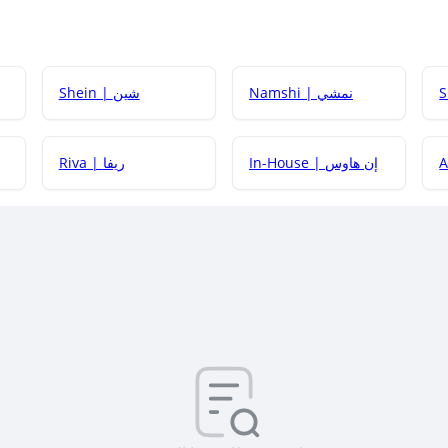
Namshi | نمشي
Shein | شين
كيف أحصل على
In-House | إن هاوس
Riva | ريفا
كيف أحصل على
كيف يم