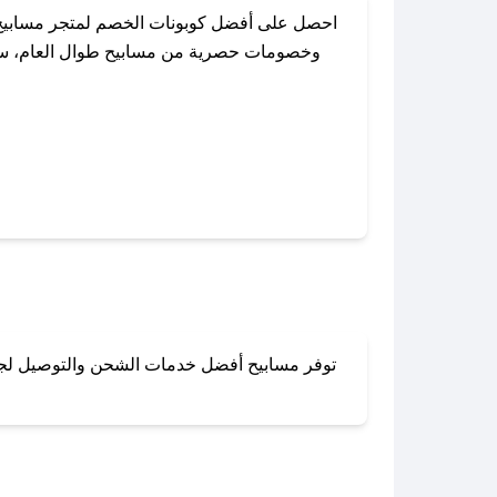
احصل على أفضل كوبونات الخصم لمتجر مسابيح 
وخصومات حصرية من مسابيح طوال العام، سواءً
باستخدام تطبيق صحصح، يمكنك العثور ب
توفر مسابيح أفضل خدمات الشحن والتوصيل لجميع 
لا تقلق! يمكنك التواص
في 