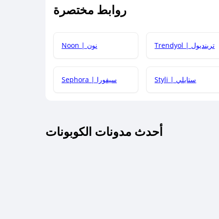
روابط مختصرة
كيف يمكنك استخدام كود الخصم؟
Trendyol | ترينديول
Noon | نون
 أحدث أكواد الخصم والعروض للمتاجر؟
Styli | ستايلي
Sephora | سيفورا
كم مدة صلاحية كود الخصم؟
أحدث مدونات الكوبونات
 توصيل مجاني أو بدون رسوم الشحن ؟
كنني معرفة إذا كان كود الخصم لا يعمل؟