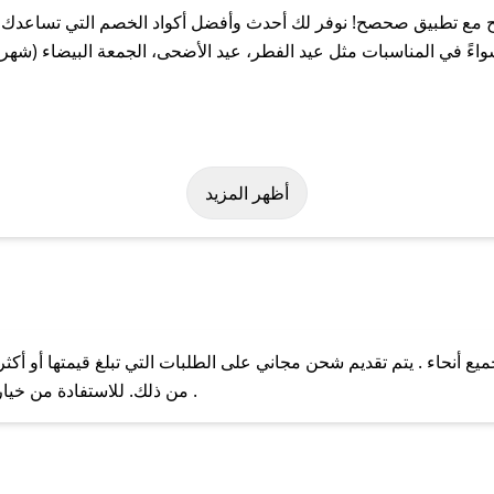
مع تطبيق صحصح! نوفر لك أحدث وأفضل أكواد الخصم التي تساعدك عل
 في المناسبات مثل عيد الفطر، عيد الأضحى، الجمعة البيضاء (شهر ن
سهولة على كود خصم مسابيح. وفي حال عدم توفر الكوبون، تواصل معنا ع
أظهر المزيد
أنحاء . يتم تقديم شحن مجاني على الطلبات التي تبلغ قيمتها أو أكثر
ل مع فريق دعم صحصح عبر الرسائل الخاصة على تويتر أو البريد الإلك
من ذلك. للاستفادة من خيار التوصيل السريع، يرجى تقديم طلبك قبل الساعة .
حال عدم توفر كوبونات لمتجرك المفضل، يمكنك مراسلتنا مباشرة وس