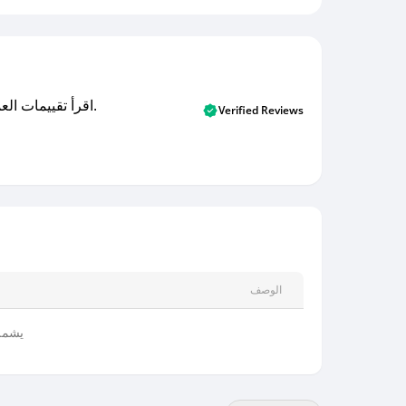
اقرأ تقييمات العملاء الأصلية والتقييمات من المشترين المتحققين. اكتشف ما يعتقده المستخدمون الحقيقيون حول خدمتنا وتعلم من تجاربهم.
Verified Reviews
الوصف
يشمل