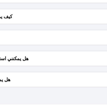
كيف يم
هل يمكنني است
هل يم