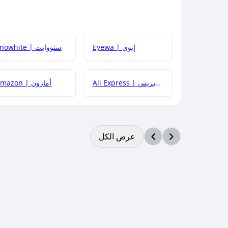
Eyewa | إيوي
Snowhite | سنووايت
Ali Express | علي إكسبريس
Amazon | أمازون
عرض الكل